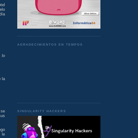
tel
elo
día
AGRADECIMIENTOS EN TEMPOS
 lo
 la
 se
SINGULARITY HACKERS
sus
ego
 le