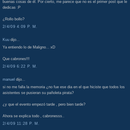
buenas cosas de él. Por cierto, me parece que no es el primer post que le
dedicas :P
¿Rollo bollo?
2/4/09 4:09 P. M.
Kuu
dijo...
Ya entiendo lo de Maligno... xD
Que cabrones!!!
2/4/09 6:22 P. M.
manuel
dijo...
si no me falla la memoria ¿no fue ese dia en el que hiciste que todos los
asistentes se pusieran su pañoleta pirata?
¿y que el evento empezó tarde , pero bien tarde?
Ahora se explica todo , cabronesss..
2/4/09 11:28 P. M.