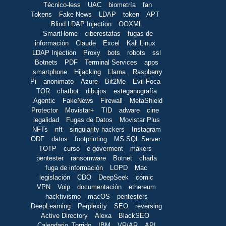
Técnico-less
UAC
biometría
fan
Tokens
Fake News
LDAP
token
APT
Blind LDAP Injection
OOXML
SmartHome
ciberestafas
fugas de
información
Claude
Excel
Kali Linux
LDAP Injection
Proxy
bots
robots
ssl
Botnets
PDF
Terminal Services
apps
smartphone
Hijacking
Llama
Raspberry
Pi
anonimato
Azure
Bit2Me
Evil Foca
TOR
chatbot
dibujos
esteganografía
Agentic
FakeNews
Firewall
MetaShield
Protector
Movistar+
TID
adware
cine
legalidad
Fugas de Datos
Movistar Plus
NFTs
nft
singularity hackers
Instagram
ODF
datos
footprinting
MS SQL Server
TOTP
curso
e-goverment
makers
pentester
ransomware
Botnet
charla
fuga de información
LOPD
Mac
legislación
CDO
DeepSeek
cómic
VPN
Voip
documentación
ethereum
hacktivismo
macOS
pentesters
DeepLearning
Perplexity
SEO
reversing
Active Directory
Alexa
BlackSEO
Calendario_Torrido
IBM
VR/AR
API