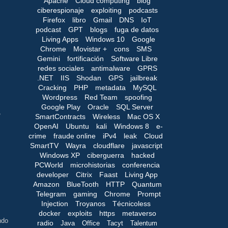
Apache
Cloud computing
blog
ciberespionaje
exploiting
podcasts
Firefox
libro
Gmail
DNS
IoT
podcast
GPT
blogs
fuga de datos
Living Apps
Windows 10
Google
Chrome
Movistar +
cons
SMS
Gemini
fortificación
Software Libre
redes sociales
antimalware
GPRS
.NET
IIS
Shodan
GPS
jailbreak
Cracking
PHP
metadata
MySQL
Wordpress
Red Team
spoofing
Google Play
Oracle
SQL Server
,
SmartContracts
Wireless
Mac OS X
OpenAI
Ubuntu
kali
Windows 8
e-
crime
fraude online
iPv4
leak
Cloud
SmartTV
Wayra
cloudflare
javascript
Windows XP
ciberguerra
hacked
PCWorld
microhistorias
conferencia
developer
Citrix
Faast
Living App
Amazon
BlueTooth
HTTP
Quantum
Telegram
gaming
Chrome
Prompt
Injection
Troyanos
Técnicoless
docker
exploits
https
metaverso
ndo
radio
Java
Office
Tacyt
Talentum