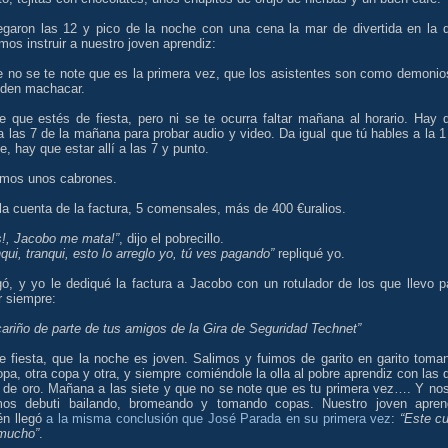
legaron las 12 y pico de la noche con una cena la mar de divertida en la 
mos instruir a nuestro joven aprendiz:
e no se te note que es la primera vez, que los asistentes son como demonio
eden machacar.
le que estés de fiesta, pero ni se te ocurra faltar mañana al horario. Hay 
a las 7 de la mañana para probar audio y video. Da igual que tú hables a la 1
de, hay que estar allí a las 7 y punto.
omos unos cabrones.
la cuenta de la factura, 5 comensales, más de 400 €uralios.
s!, Jacobo me mata!”
, dijo el pobrecillo.
qui, tranqui, esto lo arreglo yo, tú ves pagando”
repliqué yo.
gó, y yo le dediqué la factura a Jacobo con un rotulador de los que llevo p
r siempre:
ariño de parte de tus amigos de la Gira de Seguridad Technet”
de fiesta, que la noche es joven. Salimos y fuimos de garito en garito toma
pa, otra copa y otra, y siempre comiéndole la olla al pobre aprendiz con las 
s de oro. Mañana a las siete y que no se note que es tu primera vez…. Y nos
os debuti bailando, bromeando y tomando copas. Nuestro joven apren
n llegó
a la misma conclusión que José Parada en su primera vez
:
“Este cu
mucho”
.