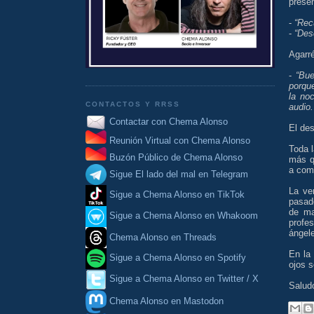
presen
-
“Rec
-
“Des
Agarré
-
“Bue
porqu
la no
CONTACTOS Y RRSS
audio.
Contactar con Chema Alonso
El des
Reunión Virtual con Chema Alonso
Toda l
Buzón Público de Chema Alonso
más qu
a com
Sigue El lado del mal en Telegram
La ve
Sigue a Chema Alonso en TikTok
pasado
de ma
Sigue a Chema Alonso en Whakoom
profe
ángel
Chema Alonso en Threads
En la 
Sigue a Chema Alonso en Spotify
ojos s
Sigue a Chema Alonso en Twitter / X
Salud
Chema Alonso en Mastodon