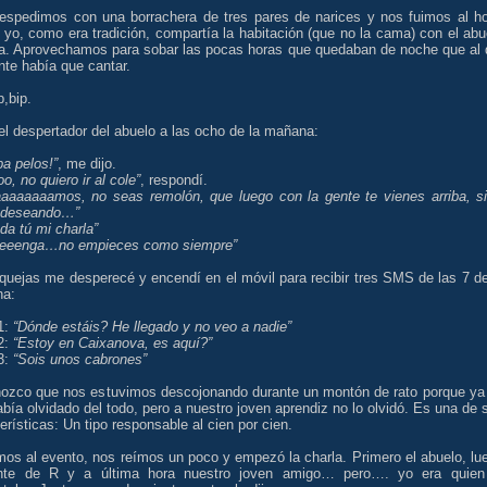
espedimos con una borrachera de tres pares de narices y nos fuimos al ho
yo, como era tradición, compartía la habitación (que no la cama) con el abu
a. Aprovechamos para sobar las pocas horas que quedaban de noche que al 
nte había que cantar.
p,bip.
l despertador del abuelo a las ocho de la mañana:
ba pelos!”
, me dijo.
o, no quiero ir al cole”
, respondí.
aaaaaaamos, no seas remolón, que luego con la gente te vienes arriba, si
 deseando…”
 da tú mi charla”
eeenga…no empieces como siempre”
quejas me desperecé y encendí en el móvil para recibir tres SMS de las 7 de
a:
1:
“Dónde estáis? He llegado y no veo a nadie”
2:
“Estoy en Caixanova, es aquí?”
3:
“Sois unos cabrones”
ozco que nos estuvimos descojonando durante un montón de rato porque ya
bía olvidado del todo, pero a nuestro joven aprendiz no lo olvidó. Es una de 
erísticas: Un tipo responsable al cien por cien.
mos al evento, nos reímos un poco y empezó la charla. Primero el abuelo, lu
nte de R y a última hora nuestro joven amigo… pero…. yo era quien