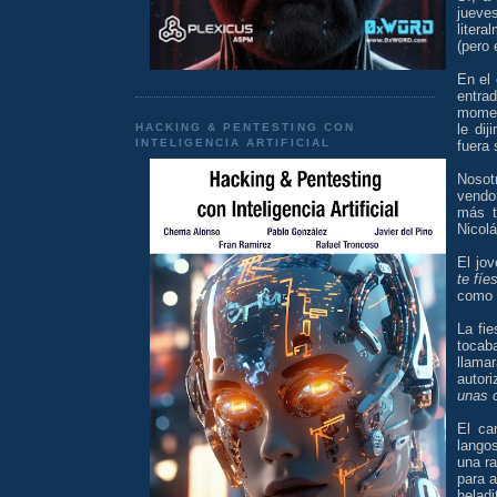
jueve
liter
(pero 
En el
entra
moment
HACKING & PENTESTING CON
le di
INTELIGENCIA ARTIFICIAL
fuera
Nosot
vendo
más t
Nicolá
El jov
te fíe
como 
La fi
tocaba
llama
autori
unas 
El ca
lango
una r
para a
heladi