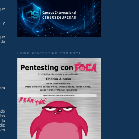
que
s y
que
 de
LIBRO PENTESTING CON FOCA
ara
ndo
dos
 lo
diz
rro