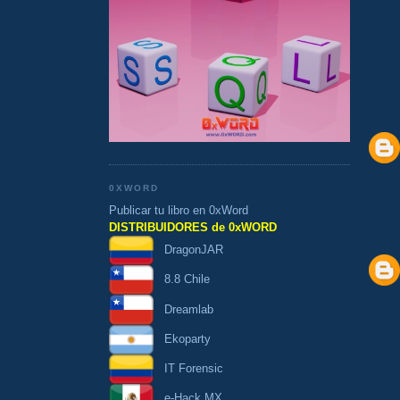
0XWORD
Publicar tu libro en 0xWord
DISTRIBUIDORES de 0xWORD
DragonJAR
8.8 Chile
Dreamlab
Ekoparty
IT Forensic
e-Hack MX