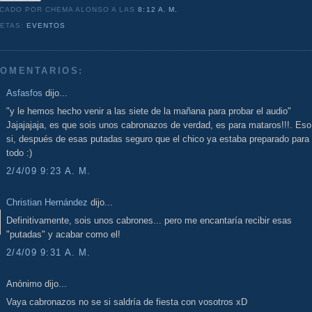
ICADO POR CHEMA ALONSO
A LAS
8:12 A. M.
UETAS:
EVENTOS
COMENTARIOS:
Asfasfos
dijo...
"y le hemos hecho venir a las siete de la mañana para probar el audio"
Jajajajaja, es que sois unos cabronazos de verdad, es para mataros!!!. Eso
si, después de esas putadas seguro que el chico ya estaba preparado para
todo :)
2/4/09 9:23 A. M.
Christian Hernández
dijo...
Definitivamente, sois unos cabrones... pero me encantaría recibir esas
"putadas" y acabar como el!
2/4/09 9:31 A. M.
Anónimo dijo...
Vaya cabronazos no se si saldría de fiesta con vosotros xD