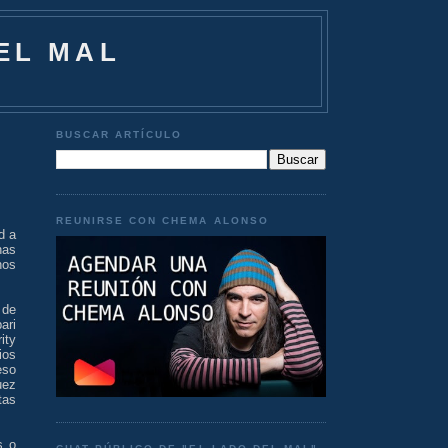
EL MAL
BUSCAR ARTÍCULO
REUNIRSE CON CHEMA ALONSO
d a
nas
nos
 de
ari
ity
ios
eso
uez
tas
s o