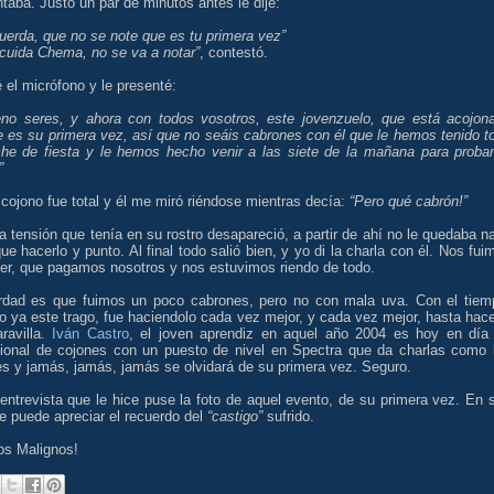
taba. Justo un par de minutos antes le dije:
uerda, que no se note que es tu primera vez”
cuida Chema, no se va a notar”
, contestó.
 el micrófono y le presenté:
no seres, y ahora con todos vosotros, este jovenzuelo, que está acojon
e es su primera vez, así que no seáis cabrones con él que le hemos tenido t
che de fiesta y le hemos hecho venir a las siete de la mañana para probar
”
cojono fue total y él me miró riéndose mientras decía:
“Pero qué cabrón!”
a tensión que tenía en su rostro desapareció, a partir de ahí no le quedaba n
e hacerlo y punto. Al final todo salió bien, y yo di la charla con él. Nos fui
er, que pagamos nosotros y nos estuvimos riendo de todo.
rdad es que fuimos un poco cabrones, pero no con mala uva. Con el tiem
 ya este trago, fue haciendolo cada vez mejor, y cada vez mejor, hasta hace
ravilla.
Iván Castro
, el joven aprendiz en aquel año 2004 es hoy en día
sional de cojones con un puesto de nivel en Spectra que da charlas como 
es y jamás, jamás, jamás se olvidará de su primera vez. Seguro.
entrevista que le hice puse la foto de aquel evento, de su primera vez. En 
e puede apreciar el recuerdo del
“castigo”
sufrido.
os Malignos!