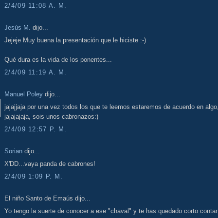
2/4/09 11:08 A. M.
Jesús M.
dijo...
Jejeje Muy buena la presentación que le hiciste :-)
Qué dura es la vida de los ponentes...
2/4/09 11:19 A. M.
Manuel Poley
dijo...
jajajjaja por una vez todos los que te leemos estaremos de acuerdo en algo
jajajajaja, sois unos cabronazos:)
2/4/09 12:57 P. M.
Sorian
dijo...
X'DD...vaya panda de cabrones!
2/4/09 1:09 P. M.
El niño Santo de Emaús dijo...
Yo tengo la suerte de conocer a ese "chaval" y te has quedado corto conta