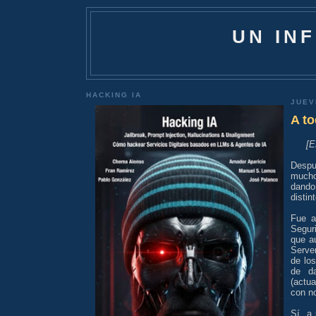
UN IN
HACKING IA
JUEV
A t
[E
Despué
mucho
dando
distin
Fue a
Segur
que a
Serve
de lo
de da
(actua
con no
Sí, a