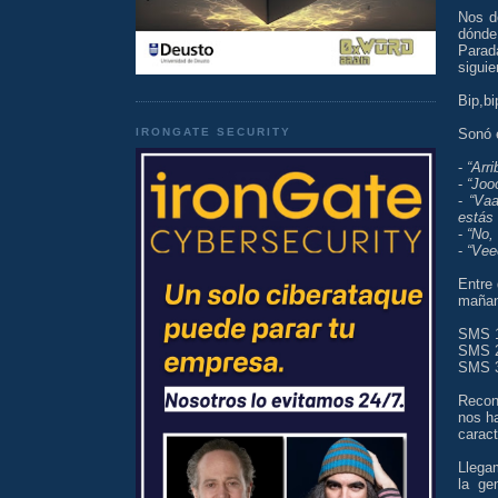
Nos d
dónde 
Parad
siguie
Bip,bi
IRONGATE SECURITY
Sonó e
-
“Arri
-
“Jooo
-
“Vaa
estás
-
“No,
-
“Vee
Entre 
mañan
SMS 
SMS 
SMS 
Recon
nos ha
caract
Llega
la ge