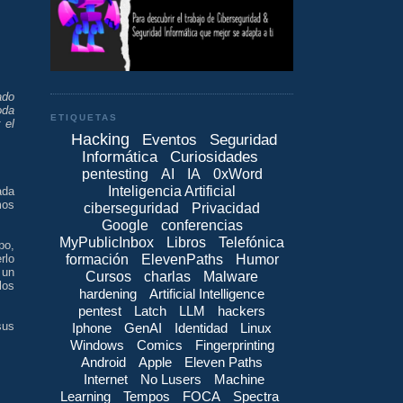
ado
oda
ETIQUETAS
 el
Hacking
Eventos
Seguridad
Informática
Curiosidades
pentesting
AI
IA
0xWord
Inteligencia Artificial
ada
mos
ciberseguridad
Privacidad
Google
conferencias
MyPublicInbox
Libros
Telefónica
po,
formación
ElevenPaths
Humor
rlo
 un
Cursos
charlas
Malware
los
hardening
Artificial Intelligence
pentest
Latch
LLM
hackers
sus
Iphone
GenAI
Identidad
Linux
Windows
Comics
Fingerprinting
Android
Apple
Eleven Paths
Internet
No Lusers
Machine
Learning
Tempos
FOCA
Spectra