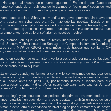
s. Había que salir hasta que el cuerpo aguantase. En una de esas Jacobo sa
almente corriendo de un pub cuando le trajimos el “penúltimo” copón de vod
esa es otra historia … con mucha gracia, pero para otra ocasión).
 evento que os relato, Sibary nos mandó a una joven promesa. Un chaval rec
do a trabajar en Sybari que era más majo que las pesetas. Desde el pri
o me entró por el ojito, pues era un tipo super dispuesto y trabajador, así 
jimos a Jacobo que no nos importaba, que podía venir a dar la charla aun
 su primera vez, que ya le enseñaríamos nosotros…pobre.
ros, éramos, en aquel evento un recién incorporado José Parada, un go
r de Spectra Technet natural de Santiago de Compostela llamado Albertito (
arde sería MVP de XBOX) y una máquina de trabajar que se llama Olv
s y que nos había organizado una gira de copón capallo.
encito en cuestión de esta historia venía aleccionado por parte de Jacobo:
s ni un pelo de estos pájaros que son unos cabronazos y unos golfos...”
per
os he dicho, era muy junior
esta empezó cuando nos fuimos a cenar y le convencimos de que esa cena
 pagarla a Sybari. Él, alertado por Jacobo, no se fiaba, así que le hicimos 
ra a Jacobo antes de pedir. Allí, por teléfono liamos a Jacobo para que
zase a pagar la cena.. y dijo:
“No os paséis cabrones, unos pinchos de tortill
cervezas”
. Sí, claro.. en Vigo… buen intento.
marero llegó y yo recuerdo que pedimos de primero una mariscada con 
stinos, cigalitas, un buey de mar y esas cositas. También un poco de pulp
acioncita de ostras con un buen vinaco. De segundo yo me pedí unas cococ
nimar la cena, otro nuevo vinaco de nivel elegido por el camarero y de postre
to, tejitas con chocolates, unos chupitos de orujo de hierbas y un buen café: