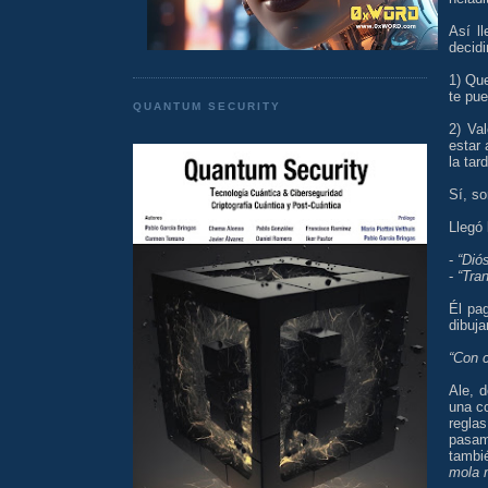
Así l
decidi
1) Qu
te pu
QUANTUM SECURITY
2) Va
estar 
la tar
Sí, s
Llegó 
-
“Dió
-
“Tran
Él pa
dibuja
“Con c
Ale, 
una co
regla
pasam
tambié
mola 