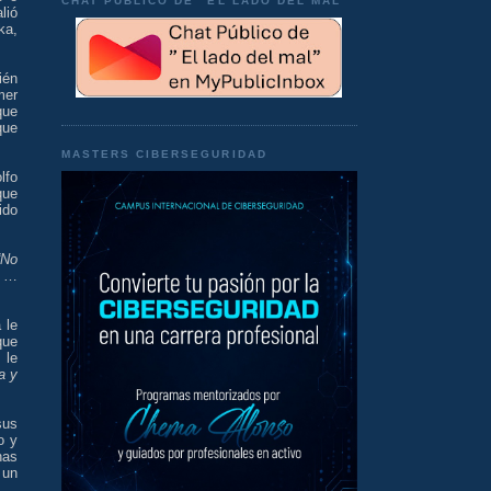
CHAT PÚBLICO DE "EL LADO DEL MAL"
lió
ka,
ién
mer
que
que
MASTERS CIBERSEGURIDAD
lfo
que
ido
“No
o …
 le
que
 le
a y
sus
o y
has
 un