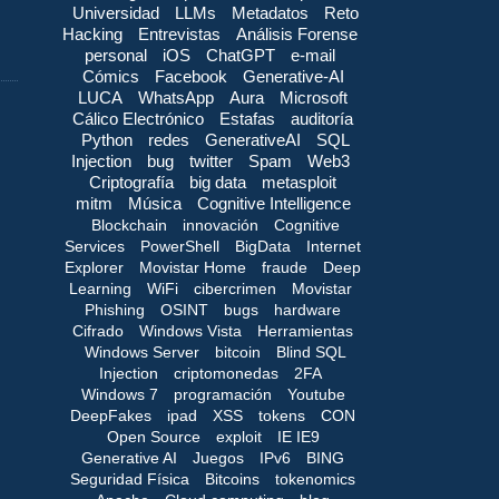
Universidad
LLMs
Metadatos
Reto
Hacking
Entrevistas
Análisis Forense
personal
iOS
ChatGPT
e-mail
Cómics
Facebook
Generative-AI
LUCA
WhatsApp
Aura
Microsoft
Cálico Electrónico
Estafas
auditoría
Python
redes
GenerativeAI
SQL
Injection
bug
twitter
Spam
Web3
Criptografía
big data
metasploit
mitm
Música
Cognitive Intelligence
Blockchain
innovación
Cognitive
Services
PowerShell
BigData
Internet
Explorer
Movistar Home
fraude
Deep
Learning
WiFi
cibercrimen
Movistar
Phishing
OSINT
bugs
hardware
Cifrado
Windows Vista
Herramientas
Windows Server
bitcoin
Blind SQL
Injection
criptomonedas
2FA
Windows 7
programación
Youtube
DeepFakes
ipad
XSS
tokens
CON
Open Source
exploit
IE IE9
Generative AI
Juegos
IPv6
BING
Seguridad Física
Bitcoins
tokenomics