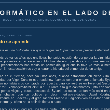
FORMÁTICO EN EL LADO D
BLOG PERSONAL DE CHEMA ALONSO SOBRE SUS COSAS.
ES, ABRIL 02, 2009
odo se aprende
ste es una historieta, así que si te gustan lo post técnicos puedes sáltartelo]
s de ya los años que uno lleva, he tenido ocasión de ver perder la virginida
s ponentes en el escenario. Muchos de ello que ahora son unas máqui
 presentaciones han tenido un primer día igual que lo tuve yo más o me
to. En esta ocasión os voy a narrar la historia del primer día de un amigo.
llá en el tiempo, hace ya unos años, cuando estábamos en plena Gira
idad por Vigo. Durante ese roadshow íbamos con una empresa llamada Syb
ún no había sido comprada por Spectra para convertirse en Forefront Secur
r for Exchange/SharePoint/OCS. Durante esa gira cantábamos junto con var
s perros viejos y pesos pesados de Sybari, los cuales tenían más calló en 
r charlas que un político en decir medias-verdades. David Rodríg
lmente en Spectra) y el gran Jacobo Crespo (El egipcio) venían a dar charli
sotros y, cómo no, a salir de fiesta a saco.
 saco, cada ciudad era una fiesta brutal, daba igual que fuera lunes, marte