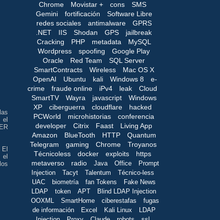
Chrome
Movistar +
cons
SMS
Gemini
fortificación
Software Libre
redes sociales
antimalware
GPRS
.NET
IIS
Shodan
GPS
jailbreak
Cracking
PHP
metadata
MySQL
Wordpress
spoofing
Google Play
Oracle
Red Team
SQL Server
SmartContracts
Wireless
Mac OS X
OpenAI
Ubuntu
kali
Windows 8
e-
crime
fraude online
iPv4
leak
Cloud
SmartTV
Wayra
javascript
Windows
XP
ciberguerra
cloudflare
hacked
las
PCWorld
microhistorias
conferencia
 el
developer
Citrix
Faast
Living App
SER
Amazon
BlueTooth
HTTP
Quantum
Telegram
gaming
Chrome
Troyanos
 El
Técnicoless
docker
exploits
https
 el
metaverso
radio
Java
Office
Prompt
los
Injection
Tacyt
Talentum
Técnico-less
UAC
biometría
fan Tokens
Fake News
LDAP
token
APT
Blind LDAP Injection
OOXML
SmartHome
ciberestafas
fugas
de información
Excel
Kali Linux
LDAP
Injection
Proxy
Claude
robots
ssl