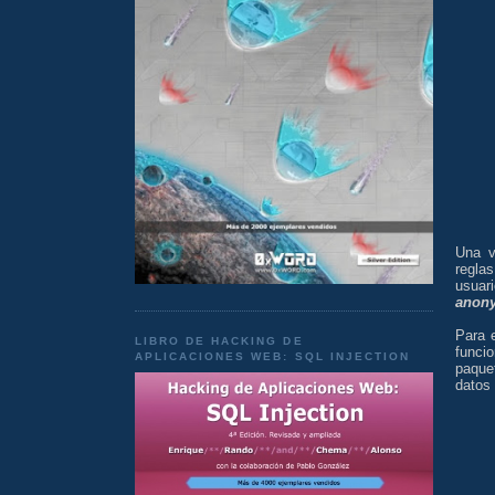
Una v
regla
usuar
anon
Para e
LIBRO DE HACKING DE
funci
APLICACIONES WEB: SQL INJECTION
paque
datos 