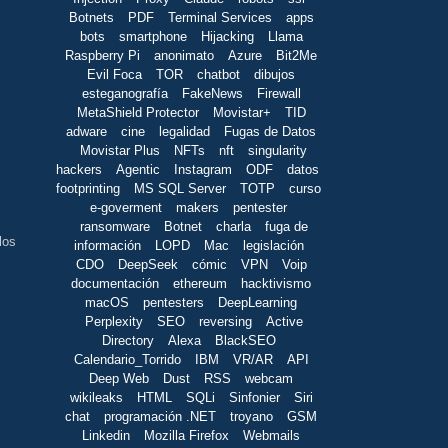
Botnets
PDF
Terminal Services
apps
bots
smartphone
Hijacking
Llama
Raspberry Pi
anonimato
Azure
Bit2Me
Evil Foca
TOR
chatbot
dibujos
esteganografía
FakeNews
Firewall
MetaShield Protector
Movistar+
TID
adware
cine
legalidad
Fugas de Datos
Movistar Plus
NFTs
nft
singularity
hackers
Agentic
Instagram
ODF
datos
footprinting
MS SQL Server
TOTP
curso
e-goverment
makers
pentester
ransomware
Botnet
charla
fuga de
los
información
LOPD
Mac
legislación
CDO
DeepSeek
cómic
VPN
Voip
documentación
ethereum
hacktivismo
macOS
pentesters
DeepLearning
Perplexity
SEO
reversing
Active
Directory
Alexa
BlackSEO
Calendario_Torrido
IBM
VR/AR
API
Deep Web
Dust
RSS
webcam
wikileaks
HTML
SQLi
Sinfonier
Siri
chat
programación .NET
troyano
GSM
Linkedin
Mozilla Firefox
Webmails