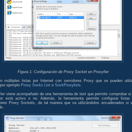
Figura 1: Configuración de Proxy Socket en Proxyfier
en múltiples listas por Internet con servidores Proxy que se pueden utiliz
por ejemplo
Proxy Socks List
o
SockProxylists
.
fier viene acompañado de una herramienta de test que permite comprobar si
dor está activo o no. Además, la herramienta permite configurar listas
dores Proxy Sockets, de tal manera que va utilizándolos encadenados si 
do.