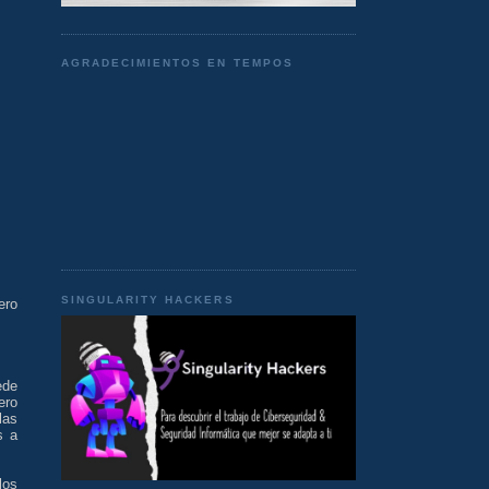
AGRADECIMIENTOS EN TEMPOS
SINGULARITY HACKERS
ero
ede
ero
las
s a
los