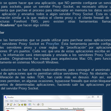
o se quiere hacer que una aplicación, que NO permite configurar un servi
 para sockets, pase un servidor Proxy Socket, es necesario utilizar 
mienta que parchee el proceso para interceptar en memoria los datos escri
a aplicación y enviarlos todos a algún servidor Proxy Socket. Esta es 
imación similar a la que realiza el cliente proxy o el cliente firewall de 
itecturas Forefront TMG, pero existen otras herramientas llama
ificadores"
que hacen algo similar.
ier
e las herramientas que se puede utilizar para parchear estas aplicacione
zar servidores Proxy Socket es
Proxyfier
. Esta herramienta permite configu
ples servidores proxy y crear reglas de
“proxificación”
por aplicacion
ciones IP y/o puertos. Cada vez que una de estas aplicaciones escriba en
t, la información será interceptada y enviada a los servidores Proxy Soc
gurados. Originalmente fue creada para arquitecturas Mac OS, pero funci
ctamente en sistemas Microsoft Windows.
 soluciones se han utilizado tradicionalmente, para conseguir el anonimato
et de aplicaciones que no permitían utilizar servidores Proxy. No obstante, 
oliferación de las redes TOR, han caído más en desuso. Aún así, es
iones permiten, en algunas ocasiones, bypassear firewalls que están bloquea
uertos de determinadas aplicaciones, haciendo salir las aplicaciones por
 del servidor Proxy Socket.