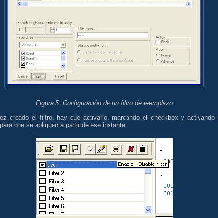
Figura 5: Configuración de un filtro de reemplazo
ez creado el filtro, hay que activarlo, marcando el checkbox y activando 
s para que se apliquen a partir de ese instante.