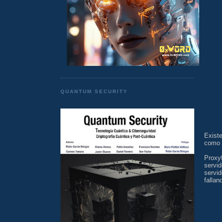
QUANTUM SECURITY
Exist
como 
Proxy
servi
servi
fallan