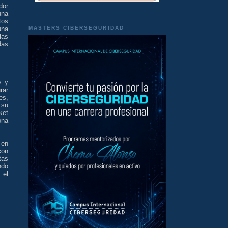
dor
una
tos
MASTERS CIBERSEGURIDAD
una
las
das
s y
rar
es,
 su
ket
ona
 en
con
tas
ndo
 el