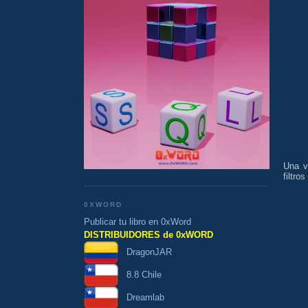
Una v
filtro
0XWORD
Publicar tu libro en 0xWord
DISTRIBUIDORES de 0xWORD
DragonJAR
8.8 Chile
Dreamlab