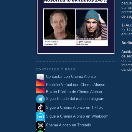
paque
cambia
poten
de seg
1) Aud
2) Cr
enviar
Audita
Audita
de re
en la
interc
dando 
CONTACTOS Y RRSS
Contactar con Chema Alonso
Reunión Virtual con Chema Alonso
Buzón Público de Chema Alonso
Sigue El lado del mal en Telegram
Sigue a Chema Alonso en TikTok
Sigue a Chema Alonso en Whakoom
Chema Alonso en Threads