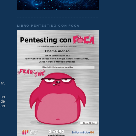
LIBRO PENTESTING CON FOCA
ar,
 un
 de
van