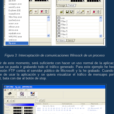
Figura 3: Interceptación de comunicaciones Winsock de un proceso
tir de este momento, será suficiente con hacer un uso normal de la aplicac
que se pueda ir grabando todo el tráfico generado. Para este ejemplo he he
esión FTP contra el servidor público de Microsoft y la he grabado. Cuando
ne de usar la aplicación y se quiera visualizar el tráfico de mensajes por
, bata con dar al botón de stop.