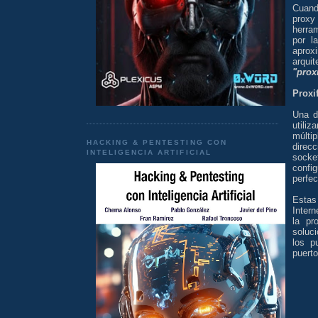
Cuand
proxy
herra
por l
aprox
arqu
"prox
Proxif
Una d
utili
múlti
HACKING & PENTESTING CON
direc
INTELIGENCIA ARTIFICIAL
socke
confi
perfe
Estas
Intern
la pr
soluc
los p
puerto