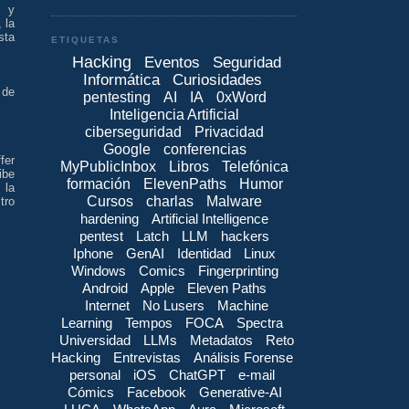
, y
 la
sta
ETIQUETAS
Hacking
Eventos
Seguridad
Informática
Curiosidades
 de
pentesting
AI
IA
0xWord
Inteligencia Artificial
ciberseguridad
Privacidad
Google
conferencias
fer
MyPublicInbox
Libros
Telefónica
ibe
formación
ElevenPaths
Humor
 la
Cursos
charlas
Malware
tro
hardening
Artificial Intelligence
pentest
Latch
LLM
hackers
Iphone
GenAI
Identidad
Linux
Windows
Comics
Fingerprinting
Android
Apple
Eleven Paths
Internet
No Lusers
Machine
Learning
Tempos
FOCA
Spectra
Universidad
LLMs
Metadatos
Reto
Hacking
Entrevistas
Análisis Forense
personal
iOS
ChatGPT
e-mail
Cómics
Facebook
Generative-AI