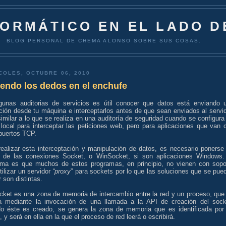
FORMÁTICO EN EL LADO D
BLOG PERSONAL DE CHEMA ALONSO SOBRE SUS COSAS.
COLES, OCTUBRE 06, 2010
endo los dedos en el enchufe
gunas auditorias de servicios es útil conocer que datos está enviando 
ción desde tu máquina e interceptarlos antes de que sean enviados al servid
imilar a lo que se realiza en una auditoría de seguridad cuando se configura
 local para interceptar las peticiones web, pero para aplicaciones que van 
puertos TCP.
realizar esta interceptación y manipulación de datos, es necesario ponerse
 de las conexiones Socket, o WinSocket, si son aplicaciones Windows.
ema es que muchos de estos programas, en principio, no vienen con sopo
tilizar un servidor
“proxy
” para sockets por lo que las soluciones que se pue
ar son distintas.
cket es una zona de memoria de intercambio entre la red y un proceso, que
a mediante la invocación de una llamada a la API de creación del sock
o éste es creado, se genera la zona de memoria que es identificada por
, y será en ella en la que el proceso de red leerá o escribirá.