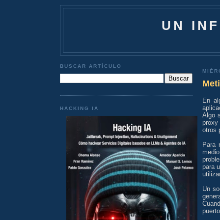
UN IN
BUSCAR ARTÍCULO
MIÉR
Meti
En al
aplica
HACKING IA
Algo s
proxy
otros 
Para 
medio
probl
para u
utiliz
Un so
gener
Cuand
puerto