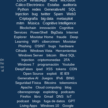
LUCA
WhatsApp
Aura
Microsoft
Cálico Electrónico
Estafas
auditoría
Python
redes
GenerativeAI
SQL
Injection
bug
twitter
Spam
Web3
Criptografía
big data
metasploit
mitm
Música
Cognitive Intelligence
Blockchain
innovación
Cognitive
Services
PowerShell
BigData
Internet
Explorer
Movistar Home
fraude
Deep
Learning
WiFi
cibercrimen
Movistar
Phishing
OSINT
bugs
hardware
Cifrado
Windows Vista
Herramientas
Windows Server
bitcoin
Blind SQL
ión
Injection
criptomonedas
2FA
cho
Windows 7
programación
Youtube
 se
DeepFakes
ipad
XSS
tokens
CON
 el
Open Source
exploit
IE IE9
Generative AI
Juegos
IPv6
BING
Seguridad Física
Bitcoins
tokenomics
Apache
Cloud computing
blog
ciberespionaje
exploiting
podcasts
Firefox
libro
Gmail
DNS
IoT
podcast
blogs
fuga de datos
GPT
Living Apps
Windows 10
Google