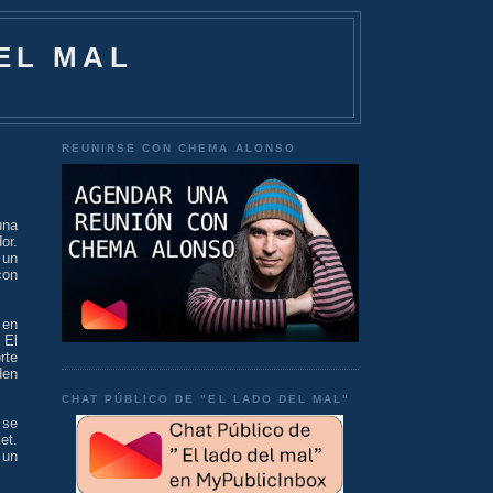
EL MAL
REUNIRSE CON CHEMA ALONSO
una
or.
 un
con
 en
 El
rte
den
CHAT PÚBLICO DE "EL LADO DEL MAL"
 se
et.
 un