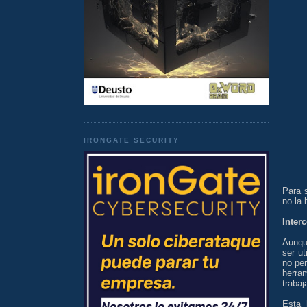
IRONGATE SECURITY
Para 
no la 
Inter
Aunqu
ser ut
no per
herra
trabaj
Esta 