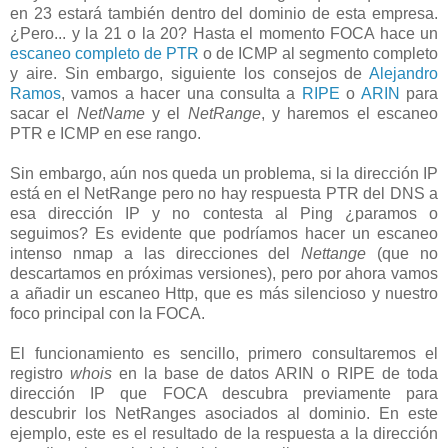
en 23 estará también dentro del dominio de esta empresa.
¿Pero... y la 21 o la 20? Hasta el momento FOCA hace un
escaneo completo de PTR
o de ICMP al segmento completo
y aire. Sin embargo, siguiente los consejos de
Alejandro
Ramos
, vamos a hacer una consulta a
RIPE
o
ARIN
para
sacar el
NetName
y el
NetRange
, y haremos el escaneo
PTR e ICMP en ese rango.
Sin embargo, aún nos queda un problema, si la dirección IP
está en el NetRange pero no hay respuesta PTR del DNS a
esa dirección IP y no contesta al Ping ¿paramos o
seguimos? Es evidente que podríamos hacer un escaneo
intenso nmap a las direcciones del
Nettange
(que no
descartamos en próximas versiones), pero por ahora vamos
a añadir un escaneo Http, que es más silencioso y nuestro
foco principal con la FOCA.
El funcionamiento es sencillo, primero consultaremos el
registro
whois
en la base de datos ARIN o RIPE de toda
dirección IP que FOCA descubra previamente para
descubrir los NetRanges asociados al dominio. En este
ejemplo, este es el resultado de la respuesta a la dirección