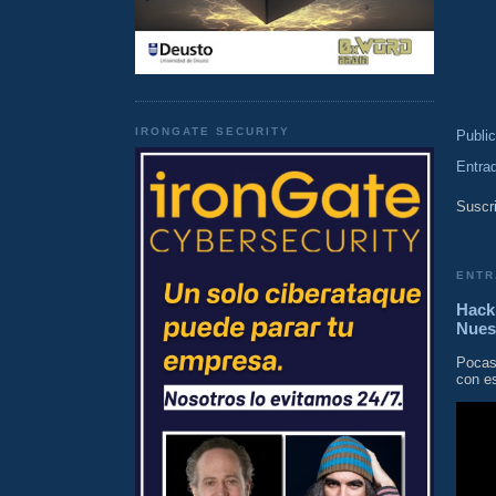
IRONGATE SECURITY
Publi
Entra
Suscri
ENTR
Hacki
Nues
Pocas
con es