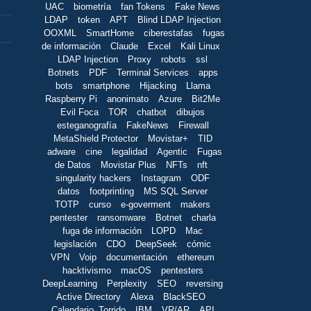
UAC
biometría
fan Tokens
Fake News
LDAP
token
APT
Blind LDAP Injection
OOXML
SmartHome
ciberestafas
fugas
de información
Claude
Excel
Kali Linux
LDAP Injection
Proxy
robots
ssl
Botnets
PDF
Terminal Services
apps
bots
smartphone
Hijacking
Llama
Raspberry Pi
anonimato
Azure
Bit2Me
Evil Foca
TOR
chatbot
dibujos
esteganografía
FakeNews
Firewall
MetaShield Protector
Movistar+
TID
adware
cine
legalidad
Agentic
Fugas
de Datos
Movistar Plus
NFTs
nft
singularity hackers
Instagram
ODF
datos
footprinting
MS SQL Server
TOTP
curso
e-goverment
makers
pentester
ransomware
Botnet
charla
fuga de información
LOPD
Mac
legislación
CDO
DeepSeek
cómic
VPN
Voip
documentación
ethereum
hacktivismo
macOS
pentesters
DeepLearning
Perplexity
SEO
reversing
Active Directory
Alexa
BlackSEO
Calendario_Torrido
IBM
VR/AR
API