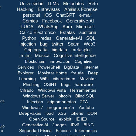
Universidad
LLMs
Metadatos
Reto
e
Hacking
Entrevistas
Análisis Forense
personal
iOS
ChatGPT
e-mail
Cómics
Facebook
Generative-AI
LUCA
WhatsApp
Aura
Microsoft
Cálico Electrónico
Estafas
auditoría
Python
redes
GenerativeAI
SQL
Injection
bug
twitter
Spam
Web3
Criptografía
big data
metasploit
mitm
Música
Cognitive Intelligence
Blockchain
innovación
Cognitive
Services
PowerShell
BigData
Internet
s
Explorer
Movistar Home
fraude
Deep
Learning
WiFi
cibercrimen
Movistar
Phishing
OSINT
bugs
hardware
Cifrado
Windows Vista
Herramientas
Windows Server
bitcoin
Blind SQL
los
Injection
criptomonedas
2FA
.
Windows 7
programación
Youtube
DeepFakes
ipad
XSS
tokens
CON
Open Source
exploit
IE IE9
Generative AI
Juegos
IPv6
BING
ulo
Seguridad Física
Bitcoins
tokenomics
 a