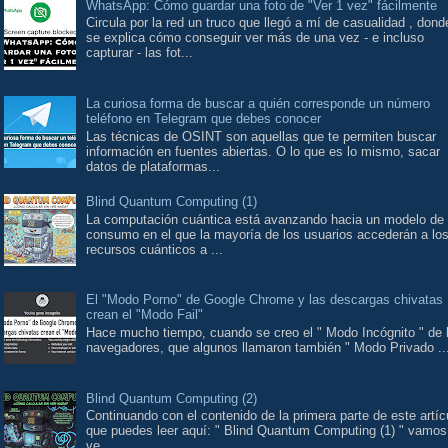
WhatsApp: Cómo guardar una foto de "Ver 1 vez" fácilmente
Circula por la red un truco que llegó a mí de casualidad , dond
se explica cómo conseguir ver más de una vez - e incluso
capturar - las fot...
La curiosa forma de buscar a quién corresponde un número
teléfono en Telegram que debes conocer
Las técnicas de OSINT son aquellas que te permiten buscar
información en fuentes abiertas. O lo que es lo mismo, sacar
datos de plataformas...
Blind Quantum Computing (1)
La computación cuántica está avanzando hacia un modelo de
consumo en el que la mayoría de los usuarios accederán a lo
recursos cuánticos a ...
El "Modo Porno" de Google Chrome y las descargas chivatas
crean el "Modo Fail"
Hace mucho tiempo, cuando se creo el " Modo Incógnito " de 
navegadores, que algunos llamaron también " Modo Privado ..
Blind Quantum Computing (2)
Continuando con el contenido de la primera parte de este artíc
que puedes leer aquí: " Blind Quantum Computing (1) " vamos
ve...