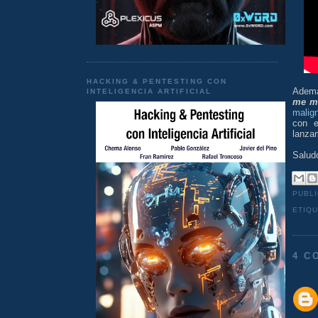
HACKING & PENTESTING CON
Ademá
INTELIGENCIA ARTIFICIAL
me m
malign
con e
lanza
Salud
PUBL
ETIQ
4 C