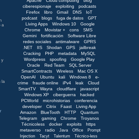
Apache
Cloud computing
blog
ciberespionaje
exploiting
podcasts
Firefox
libro
Gmail
DNS
IoT
podcast
blogs
fuga de datos
GPT
n
Living Apps
Windows 10
Google
o a
Chrome
Movistar +
cons
SMS
Gemini
fortificación
Software Libre
redes sociales
antimalware
GPRS
.NET
IIS
Shodan
GPS
jailbreak
Cracking
PHP
metadata
MySQL
Wordpress
spoofing
Google Play
 y
Oracle
Red Team
SQL Server
SmartContracts
Wireless
Mac OS X
OpenAI
Ubuntu
kali
Windows 8
e-
 la
crime
fraude online
iPv4
leak
Cloud
SmartTV
Wayra
cloudflare
javascript
Windows XP
ciberguerra
hacked
PCWorld
microhistorias
conferencia
developer
Citrix
Faast
Living App
r
Amazon
BlueTooth
HTTP
Quantum
Telegram
gaming
Chrome
Troyanos
Técnicoless
docker
exploits
https
metaverso
radio
Java
Office
Prompt
Injection
Tacyt
Talentum
Técnico-less