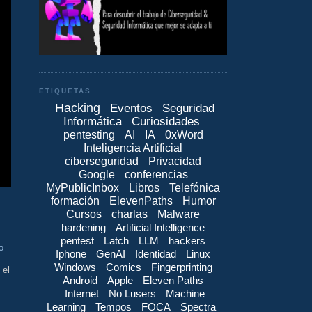
ETIQUETAS
Hacking
Eventos
Seguridad
Informática
Curiosidades
pentesting
AI
IA
0xWord
Inteligencia Artificial
ciberseguridad
Privacidad
Google
conferencias
MyPublicInbox
Libros
Telefónica
formación
ElevenPaths
Humor
Cursos
charlas
Malware
hardening
Artificial Intelligence
pentest
Latch
LLM
hackers
o
Iphone
GenAI
Identidad
Linux
Windows
Comics
Fingerprinting
 el
Android
Apple
Eleven Paths
Internet
No Lusers
Machine
Learning
Tempos
FOCA
Spectra