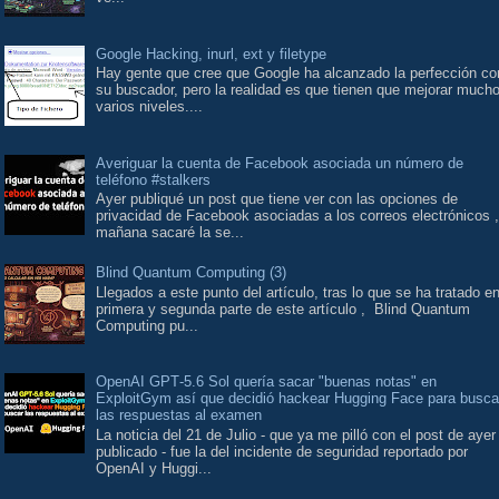
Google Hacking, inurl, ext y filetype
Hay gente que cree que Google ha alcanzado la perfección co
su buscador, pero la realidad es que tienen que mejorar much
varios niveles....
Averiguar la cuenta de Facebook asociada un número de
teléfono #stalkers
Ayer publiqué un post que tiene ver con las opciones de
privacidad de Facebook asociadas a los correos electrónicos ,
mañana sacaré la se...
Blind Quantum Computing (3)
Llegados a este punto del artículo, tras lo que se ha tratado en
primera y segunda parte de este artículo , Blind Quantum
Computing pu...
OpenAI GPT‑5.6 Sol quería sacar "buenas notas" en
ExploitGym así que decidió hackear Hugging Face para busca
las respuestas al examen
La noticia del 21 de Julio - que ya me pilló con el post de ayer
publicado - fue la del incidente de seguridad reportado por
OpenAI y Huggi...