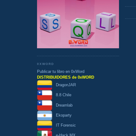
0XWORD
Publicar tu libro en 0xWord
DISTRIBUIDORES de 0xWORD
DragonJAR
8.8 Chile
Dreamlab
Ekoparty
IT Forensic
e-Hack MX