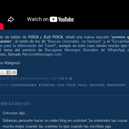
s de hablar de
FOCA
y
Evil FOCA
, añadí una nueva sección "
correos 
andan
", al estilo de los de "
Buscas criminales, no hackers
" y el "
Escarmie
o para la delincuente del Tuenti
", aunque en este caso tienen mucho que 
l tema del servicio de
Recuperar Mensajes Borrados de WhatsApp
q
mos, llamado
RecoverMessages.com
.
os Malignos!
ICADO POR CHEMA ALONSO
A LAS
7:02 A. M.
UETAS:
CURIOSIDADES
,
EVENTOS
,
EVIL FOCA
,
FOCA
,
HACKING
,
WHATSAPP
OMENTARIOS:
Unknown
dijo...
Deberias pensarte hacer un video blog en youtube! Se entienden las cosas
mucho mejor cuando las cuentas tu que cuando las escribes jaja