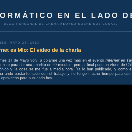
FORMÁTICO EN EL LADO D
BLOG PERSONAL DE CHEMA ALONSO SOBRE SUS COSAS.
NES, MAYO 24, 2013
rnet es Mío: El vídeo de la charla
ernes 17 de Mayo volví a colarme una vez más en el evento
Internet es Tu
o hice para dar una charlita de 20 minutos, pero al final puse un vídeo de
Cál
ónico
y la cosa se me fue a media hora. Ya lo han publicado, y como e
a ando bastante liado con el trabajo y no tengo mucho tiempo para escri
 aprovecho para publicarlo hoy.