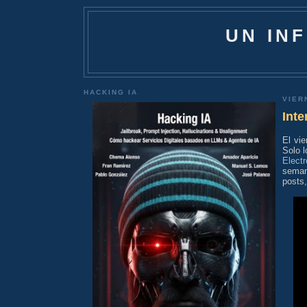
UN IN
HACKING IA
VIER
Inte
El vi
Solo l
Electr
seman
posts,