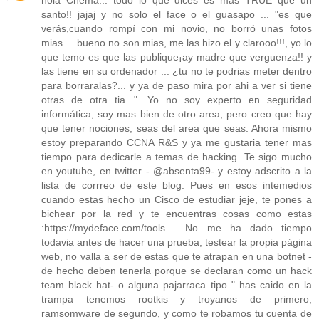
hola Chema... todo lo que dices es mas TRUE que un
santo!! jajaj y no solo el face o el guasapo ... "es que
verás,cuando rompí con mi novio, no borró unas fotos
mias.... bueno no son mias, me las hizo el y clarooo!!!, yo lo
que temo es que las publique¡ay madre que verguenza!! y
las tiene en su ordenador ... ¿tu no te podrias meter dentro
para borraralas?... y ya de paso mira por ahi a ver si tiene
otras de otra tia...". Yo no soy experto en seguridad
informática, soy mas bien de otro area, pero creo que hay
que tener nociones, seas del area que seas. Ahora mismo
estoy preparando CCNA R&S y ya me gustaria tener mas
tiempo para dedicarle a temas de hacking. Te sigo mucho
en youtube, en twitter - @absenta99- y estoy adscrito a la
lista de corrreo de este blog. Pues en esos intemedios
cuando estas hecho un Cisco de estudiar jeje, te pones a
bichear por la red y te encuentras cosas como estas
:https://mydeface.com/tools . No me ha dado tiempo
todavia antes de hacer una prueba, testear la propia página
web, no valla a ser de estas que te atrapan en una botnet -
de hecho deben tenerla porque se declaran como un hack
team black hat- o alguna pajarraca tipo " has caido en la
trampa tenemos rootkis y troyanos de primero,
ramsomware de segundo, y como te robamos tu cuenta de