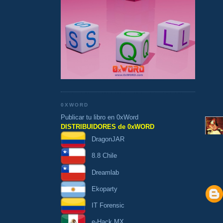
0XWORD
Publicar tu libro en 0xWord
DISTRIBUIDORES de 0xWORD
DragonJAR
8.8 Chile
Dreamlab
Ekoparty
IT Forensic
e-Hack MX