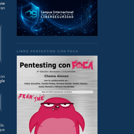
one
ran
LIBRO PENTESTING CON FOCA
con
gle
da.
que