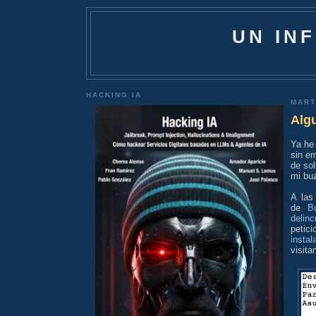
UN IN
HACKING IA
MART
Alg
Ya he
sin e
de so
mi buz
A las
de
B
delin
petic
insta
visita