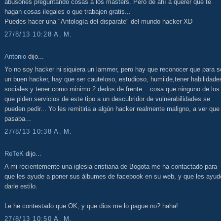
abusones preguntando cosas a los masters. Pero de ahí a querer que te
hagan cosas ilegales o que trabajen gratis...
Puedes hacer una "Antología del disparate" del mundo hacker XD
27/8/13 10:28 A. M.
Antonio
dijo...
Yo no soy hacker ni siquiera un lammer, pero hay que reconocer que para s
un buen hacker, hay que ser cauteloso, estudioso, humilde,tener habilidade
sociales y tener como minimo 2 dedos de frente... cosa que ninguno de los
que piden servicios de este tipo a un descubridor de vulnerabilidades se
pueden pedir... Yo les remitiria a algún hacker realmente maligno, a ver que
pasaba...
27/8/13 10:38 A. M.
ReTeK
dijo...
A mi recientemente una iglesia cristiana de Bogota me ha contactado para
que les ayude a poner sus álbumes de facebook en su web, y que les ayud
darle estilo.
Le he contestado que OK, y que dios me lo pague no? haha!
27/8/13 10:50 A. M.