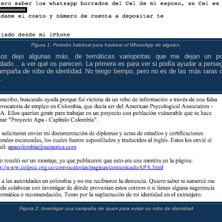
Figura 1: Petición habitual para hackear el WhatsApp de alguien.
os dejo algunas más, de temáticas variopintas que me dejan un p
ado... a ver qué os parecen. La primera es para ver si podía ayudar a perseg
ampaña de robo de identidad. No tengo tiempo, pero no es de las más raras 
.
Figura 2: Investigar una campaña de spam para evitar un robo de identidad