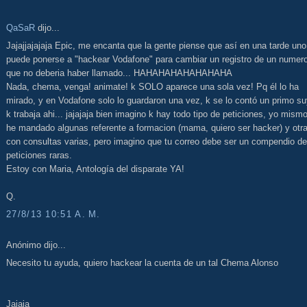
QaSaR
dijo...
Jajajjajajaja Epic, me encanta que la gente piense que así en una tarde uno
puede ponerse a "hackear Vodafone" para cambiar un registro de un numero
que no deberia haber llamado... HAHAHAHAHAHAHAHA
Nada, chema, venga! animate! k SOLO aparece una sola vez! Pq él lo ha
mirado, y en Vodafone solo lo guardaron una vez, k se lo contó un primo s
k trabaja ahi... jajajaja bien imagino k hay todo tipo de peticiones, yo mismo
he mandado algunas referente a formacion (mama, quiero ser hacker) y otr
con consultas varias, pero imagino que tu correo debe ser un compendio de
peticiones raras.
Estoy con Maria, Antología del disparate YA!
Q.
27/8/13 10:51 A. M.
Anónimo dijo...
Necesito tu ayuda, quiero hackear la cuenta de un tal Chema Alonso
Jajaja