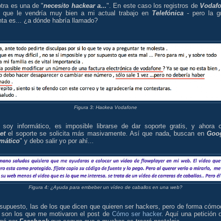
tra es una de "
necesito hackear a...
". En este caso los registros de
Vodaf
o que le vendría muy bien a mi actual trabajo en
Telefónica
- pero la g
ta es... ¿a dónde habría llamado?
Figura 3: Hackea Vodafone
soy informático, es imposible librarse de dar soporte gratis, y ahora 
et
el soporte se solicita más masivamente. Así que nada, buscan en
Goo
rmático
" y debo salir yo por ahí...
Figura 4: ¿Ayuda para embeber un vídeo de caballos en una web?
 supuesto, las de los que dicen que quieren ser hackers, pero de forma cómo
 son los que me motivaron el post de
Cómo ser hacker
. Aquí una petición 