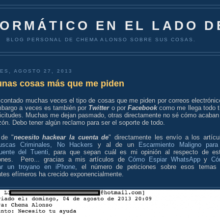
FORMÁTICO EN EL LADO D
BLOG PERSONAL DE CHEMA ALONSO SOBRE SUS COSAS.
ES, AGOSTO 27, 2013
unas cosas más que me piden
 contado muchas veces el tipo de cosas que me piden por correos electrónic
mbargo a veces es también por
Twitter
o por
Facebook
como me llega todo t
licitudes. Muchas me dejan pasmado, otras directamente no sé cómo acaban
ón. Debo tener algún reclamo para ser el soporte de todo.
 de "
necesito hackear la cuenta de
" directamente les envío a los artícu
uscas Criminales, No Hackers
y al de un
Escarmiento Maligno para
cuente del Tuenti
, para que sepan cuál es mi opinión al respecto de es
iones. Pero... gracias a mis artículos de
Cómo Espiar WhatsApp
y
Có
lar un troyano en iPhone
, el número de peticiones sobre esos temas
ntes efímeros ha crecido exponencialmente.