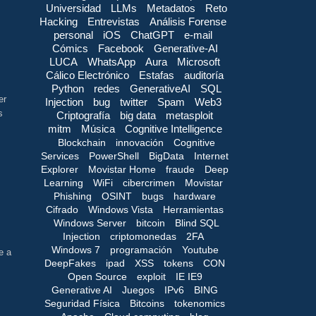
Universidad
LLMs
Metadatos
Reto
Hacking
Entrevistas
Análisis Forense
personal
iOS
ChatGPT
e-mail
Cómics
Facebook
Generative-AI
LUCA
WhatsApp
Aura
Microsoft
Cálico Electrónico
Estafas
auditoría
Python
redes
GenerativeAI
SQL
er
Injection
bug
twitter
Spam
Web3
s
Criptografía
big data
metasploit
mitm
Música
Cognitive Intelligence
Blockchain
innovación
Cognitive
Services
PowerShell
BigData
Internet
Explorer
Movistar Home
fraude
Deep
Learning
WiFi
cibercrimen
Movistar
Phishing
OSINT
bugs
hardware
Cifrado
Windows Vista
Herramientas
Windows Server
bitcoin
Blind SQL
Injection
criptomonedas
2FA
Windows 7
programación
Youtube
e a
DeepFakes
ipad
XSS
tokens
CON
Open Source
exploit
IE IE9
Generative AI
Juegos
IPv6
BING
Seguridad Física
Bitcoins
tokenomics