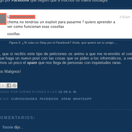
egó por
Facebook
que seguro que a muchos os traerá nostalgia.
Figura 5: ¿Te rulas un 0day por el Facebook? Anda, que quiero ser tu amigo....
, que si recibís este tipo de peticiones os animo a que me re-enviéis el cor
que haga un nuevo post con las cosas que se piden a los informáticos, a ver
imos un poco el
spam
que nos llega de personas con inquietudes raras.
os Malignos!
ICADO POR CHEMA ALONSO
A LAS
10:06 A. M.
UETAS:
CURIOSIDADES
,
FACEBOOK
,
SPAM
,
WHATSAPP
COMENTARIOS:
fossie
dijo...