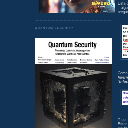
Esta o
- alg
pregun
QUANTUM SECURITY
Como 
Intern
"
Info
Y por
Estos