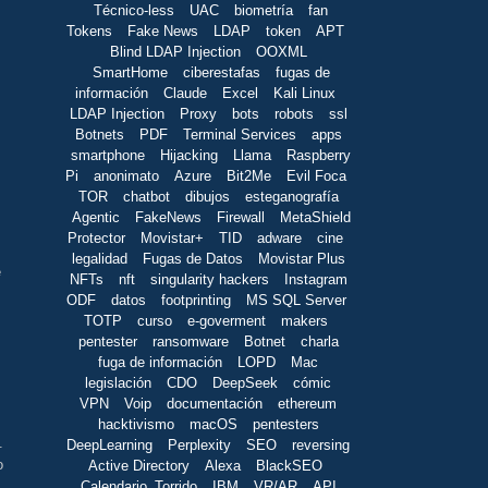
Técnico-less
UAC
biometría
fan
Tokens
Fake News
LDAP
token
APT
Blind LDAP Injection
OOXML
SmartHome
ciberestafas
fugas de
información
Claude
Excel
Kali Linux
LDAP Injection
Proxy
bots
robots
ssl
Botnets
PDF
Terminal Services
apps
smartphone
Hijacking
Llama
Raspberry
Pi
anonimato
Azure
Bit2Me
Evil Foca
TOR
chatbot
dibujos
esteganografía
Agentic
FakeNews
Firewall
MetaShield
Protector
Movistar+
TID
adware
cine
legalidad
Fugas de Datos
Movistar Plus
e
NFTs
nft
singularity hackers
Instagram
ODF
datos
footprinting
MS SQL Server
TOTP
curso
e-goverment
makers
pentester
ransomware
Botnet
charla
fuga de información
LOPD
Mac
legislación
CDO
DeepSeek
cómic
VPN
Voip
documentación
ethereum
hacktivismo
macOS
pentesters
.
DeepLearning
Perplexity
SEO
reversing
o
Active Directory
Alexa
BlackSEO
Calendario_Torrido
IBM
VR/AR
API