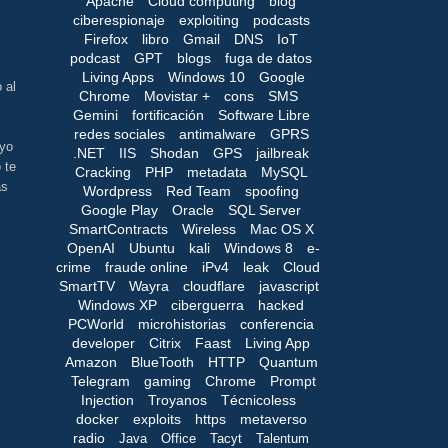
Apache
Cloud computing
blog
ciberespionaje
exploiting
podcasts
Firefox
libro
Gmail
DNS
IoT
podcast
GPT
blogs
fuga de datos
Living Apps
Windows 10
Google
 al
Chrome
Movistar +
cons
SMS
Gemini
fortificación
Software Libre
redes sociales
antimalware
GPRS
uyo
.NET
IIS
Shodan
GPS
jailbreak
 te
Cracking
PHP
metadata
MySQL
as
Wordpress
Red Team
spoofing
Google Play
Oracle
SQL Server
SmartContracts
Wireless
Mac OS X
OpenAI
Ubuntu
kali
Windows 8
e-
crime
fraude online
iPv4
leak
Cloud
SmartTV
Wayra
cloudflare
javascript
Windows XP
ciberguerra
hacked
PCWorld
microhistorias
conferencia
developer
Citrix
Faast
Living App
Amazon
BlueTooth
HTTP
Quantum
Telegram
gaming
Chrome
Prompt
Injection
Troyanos
Técnicoless
docker
exploits
https
metaverso
radio
Java
Office
Tacyt
Talentum