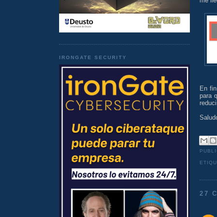
me ll
IRONGATE SECURITY
En fin
para 
reduc
Salud
PUBL
ETIQ
27 