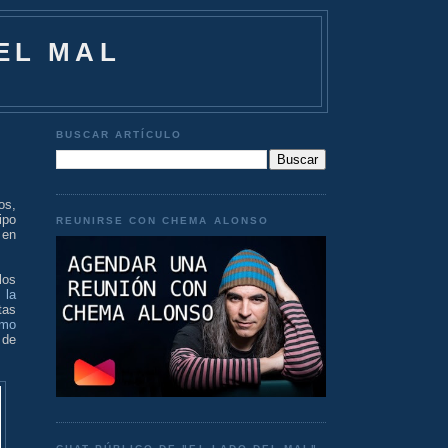
EL MAL
BUSCAR ARTÍCULO
os,
ipo
REUNIRSE CON CHEMA ALONSO
 en
los
 la
tas
mo
 de