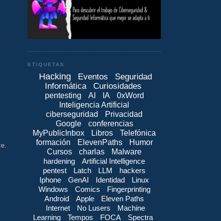
ETIQUETAS
Hacking
Eventos
Seguridad
Informática
Curiosidades
pentesting
AI
IA
0xWord
Inteligencia Artificial
ciberseguridad
Privacidad
Google
conferencias
MyPublicInbox
Libros
Telefónica
formación
ElevenPaths
Humor
ce.
Cursos
charlas
Malware
hardening
Artificial Intelligence
pentest
Latch
LLM
hackers
Iphone
GenAI
Identidad
Linux
Windows
Comics
Fingerprinting
Android
Apple
Eleven Paths
Internet
No Lusers
Machine
Learning
Tempos
FOCA
Spectra