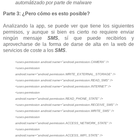
automátizado por parte de malware
Parte 3: ¿Pero cómo es esto posible?
Analizando la app, se puede ver que tiene los siguientes
permisos, y aunque si bien es cierto no requiere enviar
ningún mensaje
SMS
, sí que puede recibirlos y
aprovecharse de la forma de darse de alta en la web de
servicios de coste a los
SMS
.
<uses-permission android:name="android.permission.CAMERA" />
<uses-permission
android:name="android.permission.WRITE_EXTERNAL_STORAGE" />
<uses-permission android:name="android.permission.READ_SMS" />
<uses-permission android:name="android.permission.INTERNET" />
<uses-permission
android:name="android.permission.READ_PHONE_STATE" />
<uses-permission android:name="android.permission.RECEIVE_SMS" />
<uses-permission android:name="android.permission.WRITE_SMS" />
<uses-permission
android:name="android.permission.ACCESS_NETWORK_STATE" />
<uses-permission
android:name="android.permission.ACCESS_WIFI_STATE" />