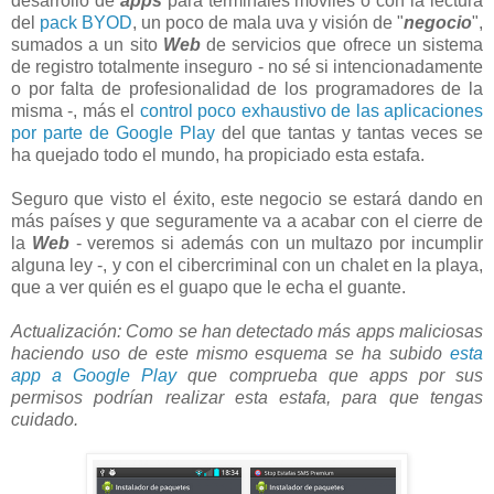
desarrollo de
apps
para terminales móviles o con la lectura
del
pack BYOD
, un poco de mala uva y visión de "
negocio
",
sumados a un sito
Web
de servicios que ofrece un sistema
de registro totalmente inseguro - no sé si intencionadamente
o por falta de profesionalidad de los programadores de la
misma -, más el
control poco exhaustivo de las aplicaciones
por parte de Google Play
del que tantas y tantas veces se
ha quejado todo el mundo, ha propiciado esta estafa.
Seguro que visto el éxito, este negocio se estará dando en
más países y que seguramente va a acabar con el cierre de
la
Web
- veremos si además con un multazo por incumplir
alguna ley -, y con el cibercriminal con un chalet en la playa,
que a ver quién es el guapo que le echa el guante.
Actualización: Como se han detectado más apps maliciosas
haciendo uso de este mismo esquema se ha subido
esta
app a Google Play
que comprueba que apps por sus
permisos podrían realizar esta estafa, para que tengas
cuidado.