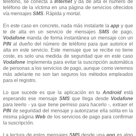
teléfono, se conecta a
Internet
y da de alta el número de
teléfono de la víctima en una página de servicios ofrecidos
vía mensajes
SMS
. Rápida y mortal.
En este caso en concreto, nada más instalarte la
app
y que
te de alta en un servicio de mensajes
SMS
de pago,
Vodafone
manda de forma instantánea un mensaje con un
PIN
al dueño del número de teléfono para que autorice el
alta en este servicio. Este mensaje que se recibe no tiene
coste, es solo una medida de seguridad que en este caso
Vodafone
implementa para evitar la suscripción automática
de personas a los servicios de pago, aunque como veremos
más adelante no son tan seguros los métodos empleados
para el registro.
Lo que sucede es que la aplicación en tu
Android
está
esperando ese mensaje
SMS
que llega desde
Vodafone
para leerlo - ya que tiene permiso para hacerlo -, extraer el
PIN
de seguridad del mensaje y autorizarse ella solita en la
misma página
Web
de los servicios de pago para confirmar
la suscripción.
La lectura de estos mensajes
SMS
desde una
app
es algo