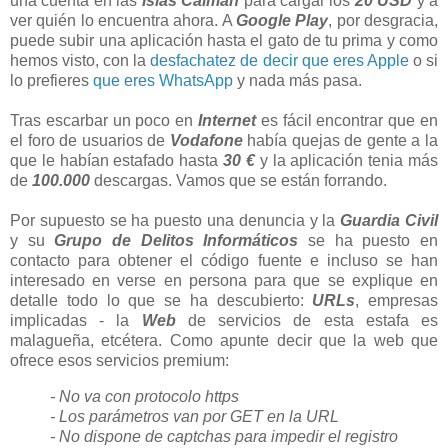
una cuenta en las
Islas Caimán
para cargar los
20 USD
y a
ver quién lo encuentra ahora. A
Google Play
, por desgracia,
puede subir una aplicación hasta el gato de tu prima y como
hemos visto, con la
desfachatez de decir que eres Apple
o si
lo prefieres
que eres WhatsApp
y nada más pasa.
Tras escarbar un poco en
Internet
es fácil encontrar que en
el foro de usuarios de
Vodafone
había quejas de gente a la
que le habían estafado hasta
30 €
y la aplicación tenia más
de
100.000
descargas. Vamos que se están forrando.
Por supuesto se ha puesto una denuncia y la
Guardia Civil
y su
Grupo de Delitos Informáticos
se ha puesto en
contacto para obtener el código fuente e incluso se han
interesado en verse en persona para que se explique en
detalle todo lo que se ha descubierto:
URLs
, empresas
implicadas - la
Web
de servicios de esta estafa es
malagueña, etcétera. Como apunte decir que la web que
ofrece esos servicios premium:
- No va con protocolo https
- Los parámetros van por GET en la URL
- No dispone de captchas para impedir el registro