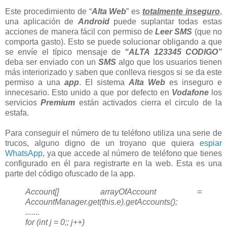
Este procedimiento de “
Alta Web
” es
totalmente inseguro
,
una aplicación de
Android
puede suplantar todas estas
acciones de manera fácil con permiso de
Leer SMS
(que no
comporta gasto). Esto se puede solucionar obligando a que
se envíe el típico mensaje de
“ALTA 123345 CODIGO”
deba ser enviado con un
SMS
algo que los usuarios tienen
más interiorizado y saben que conlleva riesgos si se da este
permiso a una
app
. El sistema
Alta Web
es inseguro e
innecesario. Esto unido a que por defecto en
Vodafone
los
servicios
Premium
están activados cierra el circulo de la
estafa.
Para conseguir el número de tu teléfono utiliza una serie de
trucos, alguno digno de un troyano que quiera
espiar
WhatsApp
, ya que accede al número de teléfono que tienes
configurado en él para registrarte en la web. Esta es una
parte del código ofuscado de la app.
Account[] arrayOfAccount =
AccountManager.get(this.e).getAccounts();
.......
for (int j = 0;; j++)