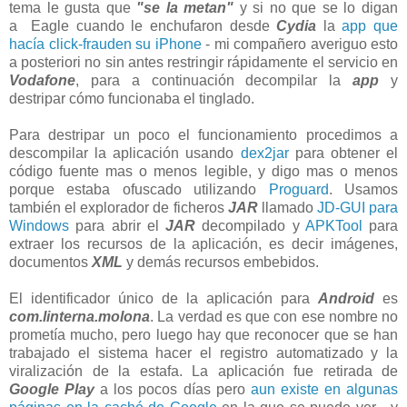
tema le gusta que
"se la metan"
y si no que se lo digan
a Eagle cuando le enchufaron desde
Cydia
la
app que
hacía click-frauden su iPhone
- mi compañero averiguo esto
a posteriori no sin antes restringir rápidamente el servicio en
Vodafone
, para a continuación decompilar la
app
y
destripar cómo funcionaba el tinglado.
Para destripar un poco el funcionamiento procedimos a
descompilar la aplicación usando
dex2jar
para obtener el
código fuente mas o menos legible, y digo mas o menos
porque estaba ofuscado utilizando
Proguard
. Usamos
también el explorador de ficheros
JAR
llamado
JD-GUI para
Windows
para abrir el
JAR
decompilado y
APKTool
para
extraer los recursos de la aplicación, es decir imágenes,
documentos
XML
y demás recursos embebidos.
El identificador único de la aplicación para
Android
es
com.linterna.molona
. La verdad es que con ese nombre no
prometía mucho, pero luego hay que reconocer que se han
trabajado el sistema hacer el registro automatizado y la
viralización de la estafa. La aplicación fue retirada de
Google Play
a los pocos días pero
aun existe en algunas