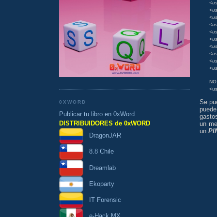
<us
<u
<us
<us
<us
<us
<us
<u
<us
<us
NO
<us
Se pu
0XWORD
puede
Publicar tu libro en 0xWord
gasto
DISTRIBUIDORES de 0xWORD
un m
un
PI
DragonJAR
8.8 Chile
Dreamlab
Ekoparty
IT Forensic
e-Hack MX