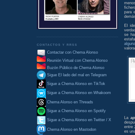
menos
fiche
para 
demás
El id
verda
se ha
estafa
algun
CONTACTOS Y RRSS
valora
Contactar con Chema Alonso
Reunión Virtual con Chema Alonso
Buzón Público de Chema Alonso
Sigue El lado del mal en Telegram
Sigue a Chema Alonso en TikTok
Sigue a Chema Alonso en Whakoom
Chema Alonso en Threads
Sigue a Chema Alonso en Spotify
La
a
Sigue a Chema Alonso en Twitter / X
despu
entre
Chema Alonso en Mastodon
es un