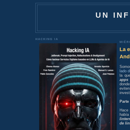
UN IN
HACKING IA
MIÉR
La e
And
Somos
lado d
la qu
apps
donde
evite
inves
Parte
Hace 
había
linte
de lin