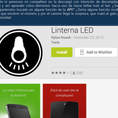
rto ni perezoso mi compañero se la descargó con intención de decompilar
o y así aprender cómo demonios hacía eso de hacer brillar más el led. ¿Se
 parámetro trucado en alguna función de la
API
? ¿Sería alguna función ocul
que resolver el misterio y por el camino llegó la sorpresa, que mató al gato 
iosidad.