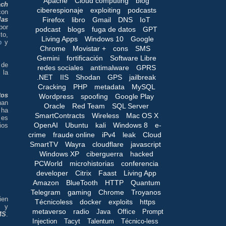
Apache
Cloud computing
blog
ach
ciberespionaje
exploiting
podcasts
on
Firefox
libro
Gmail
DNS
IoT
las
 por
podcast
blogs
fuga de datos
GPT
to,
Living Apps
Windows 10
Google
pp
y
Chrome
Movistar +
cons
SMS
Gemini
fortificación
Software Libre
 de
redes sociales
antimalware
GPRS
la
.NET
IIS
Shodan
GPS
jailbreak
Cracking
PHP
metadata
MySQL
tos
Wordpress
spoofing
Google Play
han
Oracle
Red Team
SQL Server
 ha
SmartContracts
Wireless
Mac OS X
 es
OpenAI
Ubuntu
kali
Windows 8
e-
ios
crime
fraude online
iPv4
leak
Cloud
SmartTV
Wayra
cloudflare
javascript
Windows XP
ciberguerra
hacked
PCWorld
microhistorias
conferencia
developer
Citrix
Faast
Living App
Amazon
BlueTooth
HTTP
Quantum
Telegram
gaming
Chrome
Troyanos
ien
Técnicoless
docker
exploits
https
s y
metaverso
radio
Java
Office
Prompt
MS
.
Injection
Tacyt
Talentum
Técnico-less