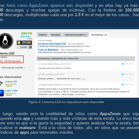
ros
foros como AppsZoom aparece aún disponible
y en ellas hay ya más
00
descargas y muchas quejas de víctimas. Con la friolera de
100.00
00
descargas, multiplicadas cada una por
1.5 €
en el mejor de los casos…ha
as.
Figura 3: Linterna LED en AppsZoom aún disponible
 luego, viendo esto la credibilidad de sitios como
AppsZoom
que sig
ibuyendo esta
app
y creando más y más víctimas de esta estafa. Lo único bu
ene esto es que si te gusta la seguridad y quieres analizar bien la estafa, tie
localizar el
malware
. Está a la vista de todos, ahí, en sitios que se presen
índices de
apps
para terminales móviles.