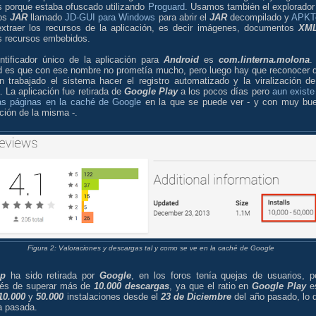
 porque estaba ofuscado utilizando
Proguard
. Usamos también el explorador
ros
JAR
llamado
JD-GUI para Windows
para abrir el
JAR
decompilado y
APKT
extraer los recursos de la aplicación, es decir imágenes, documentos
XM
 recursos embebidos.
entificador único de la aplicación para
Android
es
com.linterna.molona
.
d es que con ese nombre no prometía mucho, pero luego hay que reconocer 
n trabajado el sistema hacer el registro automatizado y la viralización de
. La aplicación fue retirada de
Google Play
a los pocos días pero
aun existe
as páginas en la caché de Google
en la que se puede ver - y con muy bu
ción de la misma -.
Figura 2: Valoraciones y descargas tal y como se ve en la caché de Google
pp
ha sido retirada por
Google
, en los foros tenía quejas de usuarios, p
és de superar más de
10.000 descargas
, ya que el ratio en
Google Play
e
10.000
y
50.000
instalaciones desde el
23 de Diciembre
del año pasado, lo 
a pasada.