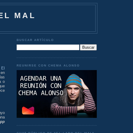
EL MAL
BUSCAR ARTÍCULO
REUNIRSE CON CHEMA ALONSO
a
El
 en
las
a o
que
ece
uyo
una
app