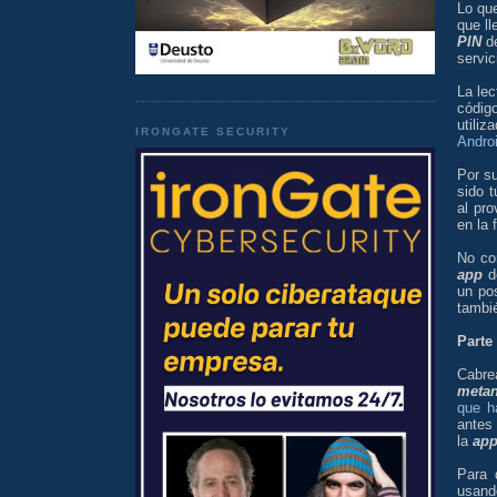
Lo qu
que l
PIN
de
servic
La le
códig
utiliz
IRONGATE SECURITY
Andro
Por s
sido 
al pr
en la 
No con
app
d
un po
tambié
Parte
Cabre
meta
que h
antes 
la
ap
Para 
usan