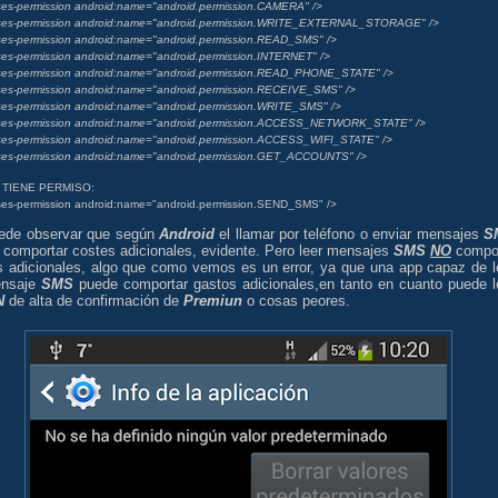
es-permission android:name="android.permission.CAMERA" />
ses-permission android:name="android.permission.WRITE_EXTERNAL_STORAGE" />
es-permission android:name="android.permission.READ_SMS" />
es-permission android:name="android.permission.INTERNET" />
es-permission android:name="android.permission.READ_PHONE_STATE" />
es-permission android:name="android.permission.RECEIVE_SMS" />
es-permission android:name="android.permission.WRITE_SMS" />
ses-permission android:name="android.permission.ACCESS_NETWORK_STATE" />
es-permission android:name="android.permission.ACCESS_WIFI_STATE" />
es-permission android:name="android.permission.GET_ACCOUNTS" />
 TIENE PERMISO:
es-permission android:name="android.permission.SEND_SMS" />
ede observar que según
Android
el llamar por teléfono o enviar mensajes
S
 comportar costes adicionales, evidente. Pero leer mensajes
SMS
NO
compo
s adicionales, algo que como vemos es un error, ya que una app capaz de l
ensaje
SMS
puede comportar gastos adicionales,en tanto en cuanto puede l
N
de alta de confirmación de
Premiun
o cosas peores.