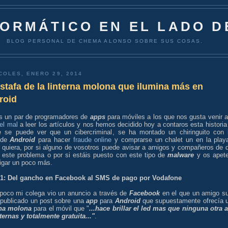
FORMÁTICO EN EL LADO D
BLOG PERSONAL DE CHEMA ALONSO SOBRE SUS COSAS.
COLES, ENERO 29, 2014
stafa de la linterna molona que ilumina más en
roid
 un par de programadores de
apps
para móviles a los que nos gusta venir 
el mal
a leer los artículos y nos hemos decidido hoy a contaros esta historia
e se puede ver que un cibercriminal, se ha montado un chiringuito con 
de
Android
para hacer
fraude online
y comprarse un chalet un en la play
 quiera, por si alguno de vosotros puede avisar a amigos y compañeros de 
n este problema o por si estáis puesto con este tipo de
malware
y os apet
tigar un poco más.
 1: Del gancho en Facebook al SMS de pago por Vodafone
poco mi colega vio un anuncio a través de
Facebook
en el que un amigo s
 publicado un post sobre una
app
para
Android
que supuestamente ofrecía 
rna molona
para el móvil que "
...hace brillar el led mas que ninguna otra 
ternas y totalmente gratuita..."
.