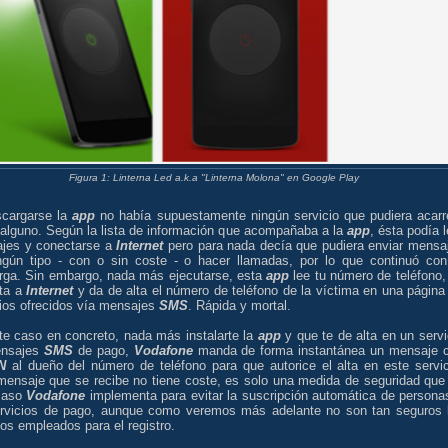
Figura 1: Linterna Led a.k.a "Linterna Molona" en Google Play
scargarse la
app
no había supuestamente ningún servicio que pudiera acarr
 alguno. Según la lista de información que acompañaba a la
app
, ésta podía l
jes y conectarse a
Internet
pero para nada decía que pudiera enviar mensa
ngún tipo - con o sin coste - o hacer llamadas, por lo que continuó con
rga. Sin embargo, nada más ejecutarse, esta
app
lee tu número de teléfono,
ta a
Internet
y da de alta el número de teléfono de la víctima en una página
cios ofrecidos vía mensajes
SMS
. Rápida y mortal.
te caso en concreto, nada más instalarte la
app
y que te de alta en un servi
ensajes
SMS
de pago,
Vodafone
manda de forma instantánea un mensaje 
N
al dueño del número de teléfono para que autorice el alta en este servic
mensaje que se recibe no tiene coste, es solo una medida de seguridad que
caso
Vodafone
implementa para evitar la suscripción automática de persona
ervicios de pago, aunque como veremos más adelante no son tan seguros 
os empleados para el registro.