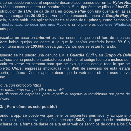
sitio se puede ver que el supuesto desarrollador parece ser un tal
Rylan Ro
s fácil suponer que será un nombre falso. Si el tipo éste se pilla un
LiveCD
c
istribución de
TOR
, se da de alta en
Google Play
con una cuenta en las
Is
án
para cargar los
20 USD
y a ver quién lo encuentra ahora. A
Google Play
,
acia, puede subir una aplicación hasta el gato de tu prima y como hemos vis
a
desfachatez de decir que eres Apple
o si lo prefieres
que eres WhatsA
más pasa.
escarbar un poco en
Internet
es fácil encontrar que en el foro de usuarios
fone
había quejas de gente a la que le habían estafado hasta
30 €
y 
ación tenia más de
100.000
descargas. Vamos que se están forrando.
upuesto se ha puesto una denuncia y la
Guardia Civil
y su
Grupo de Deli
máticos
se ha puesto en contacto para obtener el código fuente e incluso se 
esado en verse en persona para que se explique en detalle todo lo que se
bierto:
URLs
, empresas implicadas - la
Web
de servicios de esta estafa
ueña, etcétera. Como apunte decir que la web que ofrece esos servic
um:
No va con protocolo https
Los parámetros van por GET en la URL
No dispone de captchas para impedir el registro automátizado por parte de
lware
 3: ¿Pero cómo es esto posible?
zando la app, se puede ver que tiene los siguientes permisos, y aunque si b
erto no requiere enviar ningún mensaje
SMS
, sí que puede recibirlo
charse de la forma de darse de alta en la web de servicios de coste a los
S