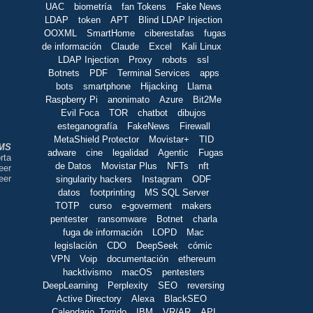
UAC
biometría
fan Tokens
Fake News
LDAP
token
APT
Blind LDAP Injection
OOXML
SmartHome
ciberestafas
fugas
de información
Claude
Excel
Kali Linux
LDAP Injection
Proxy
robots
ssl
Botnets
PDF
Terminal Services
apps
bots
smartphone
Hijacking
Llama
Raspberry Pi
anonimato
Azure
Bit2Me
Evil Foca
TOR
chatbot
dibujos
esteganografía
FakeNews
Firewall
MetaShield Protector
Movistar+
TID
MS
adware
cine
legalidad
Agentic
Fugas
rta
de Datos
Movistar Plus
NFTs
nft
eer
eer
singularity hackers
Instagram
ODF
datos
footprinting
MS SQL Server
TOTP
curso
e-goverment
makers
pentester
ransomware
Botnet
charla
fuga de información
LOPD
Mac
legislación
CDO
DeepSeek
cómic
VPN
Voip
documentación
ethereum
hacktivismo
macOS
pentesters
DeepLearning
Perplexity
SEO
reversing
Active Directory
Alexa
BlackSEO
Calendario_Torrido
IBM
VR/AR
API