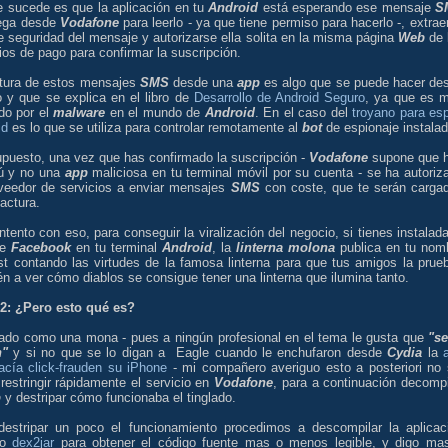
e sucede es que la aplicación en tu
Android
está esperando ese mensaje
S
lega desde
Vodafone
para leerlo - ya que tiene permiso para hacerlo -, extraer
 seguridad del mensaje y autorizarse ella solita en la misma página
Web
de 
ios de pago para confirmar la suscripción.
ctura de estos mensajes
SMS
desde una
app
es algo que se puede hacer de
o y que se explica en el libro de
Desarrollo de Android Seguro
, ya que es 
ado por el
malware
en el mundo de
Android
. En el caso del
troyano para esp
id
es lo que se utiliza para controlar remotamente al
bot
de espionaje instalad
upuesto, una vez que has confirmado la suscripción -
Vodafone
supone que 
tú y no una
app
maliciosa en tu terminal móvil por su cuenta - se ha autoriz
oveedor de servicios a enviar mensajes
SMS
con coste, que te serán carga
factura.
tento con eso, para conseguir la viralización del negocio, si tienes instalada
e
Facebook
en tu terminal
Android
, la
linterna molona
publica en tu nom
st contando las virtudes de la famosa linterna para que tus amigos la prue
n a ver cómo diablos se consigue tener una linterna que ilumina tanto.
 2: ¿Pero esto qué es?
ado como una mona - pues a ningún profesional en el tema le gusta que
"se
n"
y si no que se lo digan a Eagle cuando le enchufaron desde
Cydia
la
acía click-frauden su iPhone
- mi compañero averiguo esto a posteriori no 
restringir rápidamente el servicio en
Vodafone
, para a continuación decompi
p
y destripar cómo funcionaba el tinglado.
destripar un poco el funcionamiento procedimos a descompilar la aplicac
do
dex2jar
para obtener el código fuente mas o menos legible, y digo ma