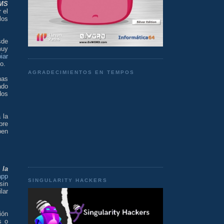
MS
 el
los
sde
muy
iar
o.
AGRADECIMIENTOS EN TEMPOS
has
ado
dos
 la
bre
ben
 la
app
SINGULARITY HACKERS
sin
lar
ión
s o