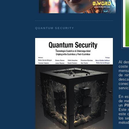
QUANTUM SECURITY
Al de
coste
mensa
de ni
desca
conec
servi
En es
de m
un
PI
Este 
este 
los s
métod