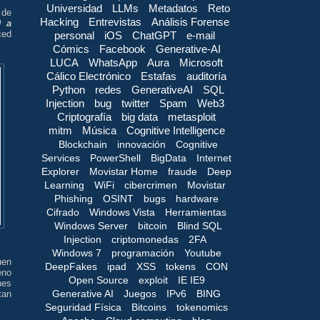
Universidad
LLMs
Metadatos
Reto
 de
Hacking
Entrevistas
Análisis Forense
0 a
ced
personal
iOS
ChatGPT
e-mail
Cómics
Facebook
Generative-AI
LUCA
WhatsApp
Aura
Microsoft
Cálico Electrónico
Estafas
auditoría
Python
redes
GenerativeAI
SQL
Injection
bug
twitter
Spam
Web3
Criptografía
big data
metasploit
mitm
Música
Cognitive Intelligence
Blockchain
innovación
Cognitive
Services
PowerShell
BigData
Internet
Explorer
Movistar Home
fraude
Deep
Learning
WiFi
cibercrimen
Movistar
Phishing
OSINT
bugs
hardware
Cifrado
Windows Vista
Herramientas
Windows Server
bitcoin
Blind SQL
Injection
criptomonedas
2FA
Windows 7
programación
Youtube
uen
DeepFakes
ipad
XSS
tokens
CON
eno
Open Source
exploit
IE IE9
nes
Generative AI
Juegos
IPv6
BING
tan
Seguridad Física
Bitcoins
tokenomics