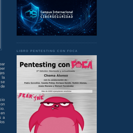
LIBRO PENTESTING CON FOCA
ear
eer
jes
 la
 se
 de
cio
con
io.
 en
s a
los