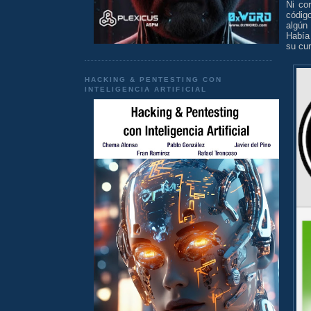
Ni co
códig
algún
Había 
su cur
HACKING & PENTESTING CON
INTELIGENCIA ARTIFICIAL