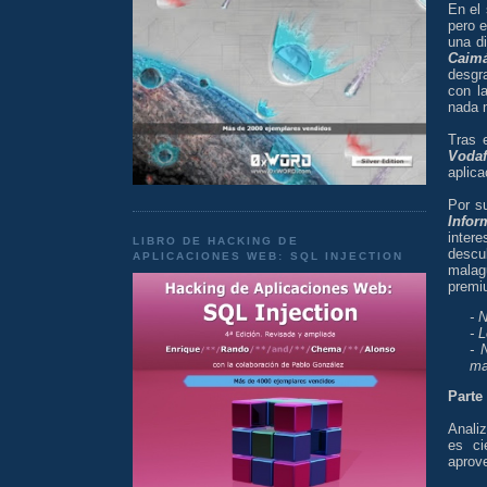
En el 
pero e
una d
Caim
desgr
con l
nada 
Tras 
Voda
aplic
Por s
Infor
inter
LIBRO DE HACKING DE
descu
APLICACIONES WEB: SQL INJECTION
malag
premi
- 
- 
- 
ma
Parte
Anali
es ci
aprove