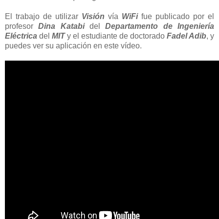
El trabajo de utilizar
Visión
vía
WiFi
fue publicado por el
profesor
Dina Katabi
del
Departamento de Ingeniería
Eléctrica
del
MIT
y el estudiante de doctorado
Fadel Adib
, y
puedes ver su aplicación en este vídeo.