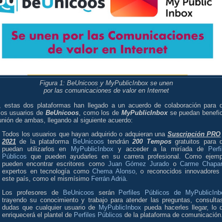
Figura 1: BeUnicoos y MyPublicInbox se unen
por las comunicaciones de valor en Internet
, estas dos plataformas han llegado a un acuerdo de colaboración para 
 los usuarios de
BeUnicoos
, como los de
MyPublicInbox
se puedan benefic
unión de ambas, llegando al siguiente acuerdo:
Todos los usuarios que hayan adquirido o adquieran una
Suscripción PRO
2021
de la plataforma
BeUnicoos
tendrán
200 Tempos
gratuitos para 
puedan utilizarlos en
MyPublicInbox
y acceder a la miríada de
Perfi
Públicos
que pueden ayudarles en su carrera profesional. Como ejemp
pueden encontrar escritores como
Juan Gómez Jurado
o
Carme Chapar
expertos en tecnología como
Chema Alonso
, o reconocidos innovadores
este país, como el mismísimo
Ferrán Adrià
.
Los profesores de
BeUnicoos
serán
Perfiles Públicos de MyPublicInb
trayendo su conocimiento y trabajo para atender las preguntas, consulta
dudas que cualquier usuario de
MyPublicInbox
pueda hacerles llegar, lo 
enriquecerá el plantel de
Perfiles Públicos
de la plataforma de comunicación