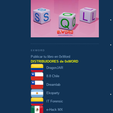
0XWORD
Publicar tu libro en 0xWord
DISTRIBUIDORES de 0xWORD
DragonJAR
8.8 Chile
Dreamlab
Ekoparty
IT Forensic
e-Hack MX