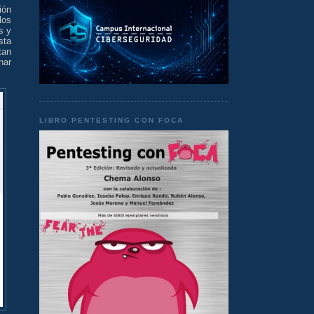
ión
los
s y
sta
tan
nar
LIBRO PENTESTING CON FOCA