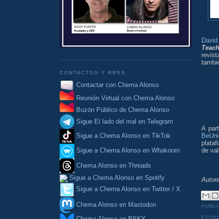
David
Teach
revis
tambi
CONTACTOS Y RRSS
Contactar con Chema Alonso
Reunión Virtual con Chema Alonso
Buzón Público de Chema Alonso
Sigue El lado del mal en Telegram
A par
BeUni
Sigue a Chema Alonso en TikTok
plataf
de val
Sigue a Chema Alonso en Whakoom
Chema Alonso en Threads
Sigue a Chema Alonso en Spotify
Autor
Sigue a Chema Alonso en Twitter / X
Chema Alonso en Mastodon
PUBL
ETIQ
Chema Alonso en BSKY