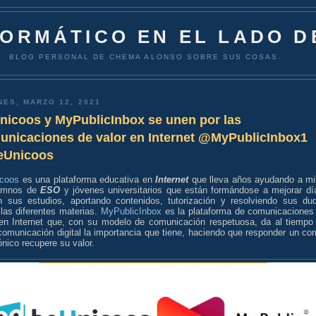
FORMÁTICO EN EL LADO D
BLOG PERSONAL DE CHEMA ALONSO SOBRE SUS COSAS.
NES, MARZO 12, 2021
nicoos y MyPublicInbox se unen por las
unicaciones de valor en Internet @MyPublicInbox1
Unicoos
coos
es una plataforma educativa en
Internet
que lleva años ayudando a mi
umnos de
ESO
y jóvenes universitarios que están formándose a mejorar dí
n sus estudios, aportando contenidos, tutorización y resolviendo sus du
las diferentes materias.
MyPublicInbox
es la plataforma de comunicaciones
 en Internet que, con su modelo de comunicación respetuosa, da al tiempo
omunicación digital la importancia que tiene, haciendo que responder un cor
ónico recupere su valor.