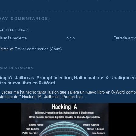
HAY COMENTARIOS:
car un comentario
da más reciente
Inicio
Entrada anti
birse a:
Enviar comentarios (Atom)
ADA DESTACADA
ng IA: Jailbreak, Prompt Injection, Hallucinations & Unalignmen
tro nuevo libro en 0xWord
 veces me ha hecho tanta ilusión que saliera un nuevo libro en 0xWord como
te libro de " Hacking IA: Jailbreak, Prompt Inje...