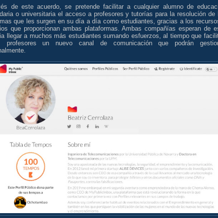
vés de este acuerdo, se pretende facilitar a cualquier alumno de educac
aria o universitaria el acceso a profesores y tutorías para la resolución de 
emas que les surgen en su día a día como estudiantes, gracias a los recurso
cios que proporcionan ambas plataformas. Ambas compañías esperan de e
gia llegar a muchos más estudiantes sumando esfuerzos, al tiempo que facili
s profesores un nuevo canal de comunicación que podrán gestio
nalmente.