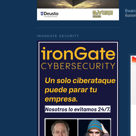
Beatri
ilusio
IRONGATE SECURITY