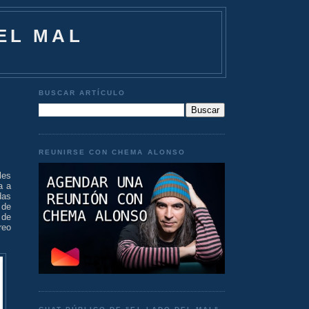
EL MAL
BUSCAR ARTÍCULO
REUNIRSE CON CHEMA ALONSO
les
a a
das
 de
 de
reo