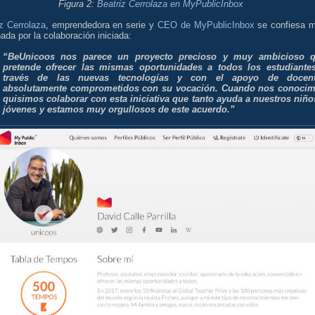
Figura 2:
Beatriz Cerrolaza en MyPublicInbox
z Cerrolaza
, emprendedora en serie y
CEO de MyPublicInbox
se confiesa 
nada por la colaboración iniciada:
“BeUnicoos nos parece un proyecto precioso y muy ambicioso 
pretende ofrecer las mismas oportunidades a todos los estudiante
través de las nuevas tecnologías y con el apoyo de docen
absolutamente comprometidos con su vocación. Cuando nos conoci
quisimos colaborar con esta iniciativa que tanto ayuda a nuestros niño
jóvenes y estamos muy orgullosos de este acuerdo.”