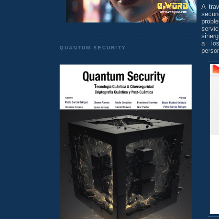
A tra
secund
probl
servi
siner
a lo
QUANTUM SECURITY
perso