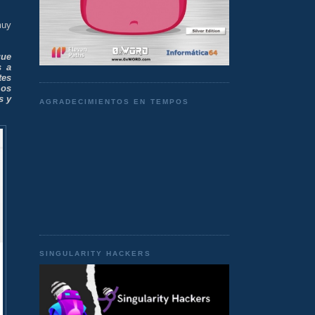
muy
que
s a
tes
mos
s y
AGRADECIMIENTOS EN TEMPOS
SINGULARITY HACKERS