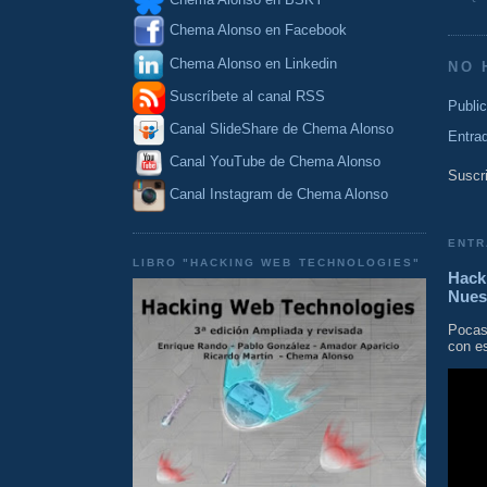
Chema Alonso en Facebook
Chema Alonso en Linkedin
NO 
Suscríbete al canal RSS
Publi
Canal SlideShare de Chema Alonso
Entra
Canal YouTube de Chema Alonso
Suscri
Canal Instagram de Chema Alonso
ENTR
LIBRO "HACKING WEB TECHNOLOGIES"
Hacki
Nues
Pocas
con es