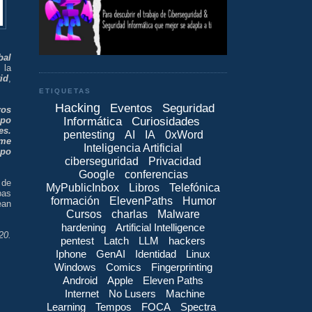
bal
 la
id
,
ETIQUETAS
Hacking
Eventos
Seguridad
ros
Informática
Curiosidades
ipo
es.
pentesting
AI
IA
0xWord
me
Inteligencia Artificial
ipo
ciberseguridad
Privacidad
Google
conferencias
 de
MyPublicInbox
Libros
Telefónica
bas
formación
ElevenPaths
Humor
ean
Cursos
charlas
Malware
hardening
Artificial Intelligence
20.
pentest
Latch
LLM
hackers
Iphone
GenAI
Identidad
Linux
Windows
Comics
Fingerprinting
Android
Apple
Eleven Paths
Internet
No Lusers
Machine
Learning
Tempos
FOCA
Spectra
D