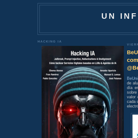
UN IN
HACKING IA
VIER
BeU
com
@Be
BeUni
de al
día e
sobre 
valor
cada c
electr