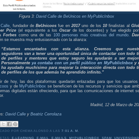
Figura 3:
David Calle de BeUnicos en MyPublicInbox
 Calle
, fundador de
BeUnicoos
fue en
2017
uno de los
10
finalistas al
Glo
er Prize
(el equivalente a los
Oscar
de los docentes) y fue elegido por
ta
Forbes
como una de las
100 personas más creativas del mundo
.
Dav
én se muestra muy entusiasmado con la alianza:
“Estamos encantados con esta alianza. Creemos que nuest
seguidores van a tener una oportunidad única de contactar con todo t
de perfiles y mentores que estoy seguro les ayudarán a ser mejor
Personalmente
ya contaba con un perfil público en MyPublicInbox
y 
ha ayudado muchísimo para mejorar la interacción directa con todo t
de perfiles de los que además he aprendido infinito.”
tir de hoy, las dos plataformas quedarán enlazadas para que los usuarios
coos
y de
MyPublicInbox
se beneficien de los recursos y servicios que am
ormas digitales están ofreciendo, para que las comunicaciones de internet s
or.
Madrid, 12 de Marzo de 20
es:
David Calle
y
Beatriz Cerrolaza
ICADO POR CHEMA ALONSO
A LAS
7:01 A. M.
UETAS:
E-LEARNING
,
E-MAIL
,
E-MAILS
,
MYPUBLICINBOX
,
SPAM
,
UNIVERSIDA