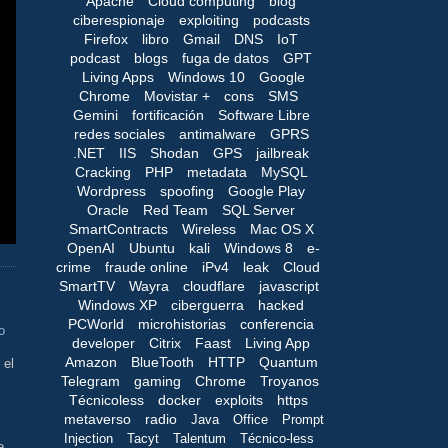
Apache
Cloud computing
blog
ciberespionaje
exploiting
podcasts
Firefox
libro
Gmail
DNS
IoT
podcast
blogs
fuga de datos
GPT
Living Apps
Windows 10
Google
Chrome
Movistar +
cons
SMS
Gemini
fortificación
Software Libre
redes sociales
antimalware
GPRS
.NET
IIS
Shodan
GPS
jailbreak
Cracking
PHP
metadata
MySQL
Wordpress
spoofing
Google Play
Oracle
Red Team
SQL Server
SmartContracts
Wireless
Mac OS X
OpenAI
Ubuntu
kali
Windows 8
e-
crime
fraude online
iPv4
leak
Cloud
SmartTV
Wayra
cloudflare
javascript
Windows XP
ciberguerra
hacked
PCWorld
microhistorias
conferencia
o
developer
Citrix
Faast
Living App
Amazon
BlueTooth
HTTP
Quantum
 el
Telegram
gaming
Chrome
Troyanos
Técnicoless
docker
exploits
https
metaverso
radio
Java
Office
Prompt
Injection
Tacyt
Talentum
Técnico-less
e