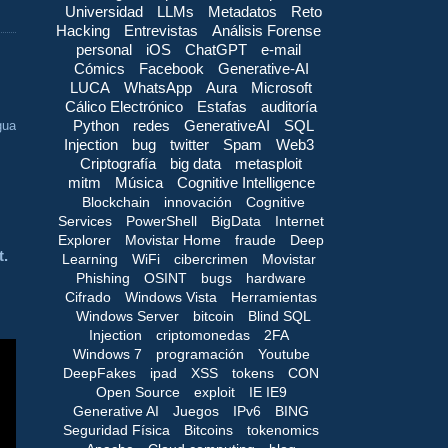
Universidad
LLMs
Metadatos
Reto
Hacking
Entrevistas
Análisis Forense
personal
iOS
ChatGPT
e-mail
Cómics
Facebook
Generative-AI
LUCA
WhatsApp
Aura
Microsoft
Cálico Electrónico
Estafas
auditoría
Python
redes
GenerativeAI
SQL
gua
Injection
bug
twitter
Spam
Web3
Criptografía
big data
metasploit
mitm
Música
Cognitive Intelligence
Blockchain
innovación
Cognitive
Services
PowerShell
BigData
Internet
Explorer
Movistar Home
fraude
Deep
t.
Learning
WiFi
cibercrimen
Movistar
Phishing
OSINT
bugs
hardware
Cifrado
Windows Vista
Herramientas
Windows Server
bitcoin
Blind SQL
Injection
criptomonedas
2FA
Windows 7
programación
Youtube
DeepFakes
ipad
XSS
tokens
CON
Open Source
exploit
IE IE9
Generative AI
Juegos
IPv6
BING
Seguridad Física
Bitcoins
tokenomics