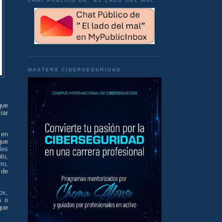
CHAT PÚBLICO DE "EL LADO DEL MAL"
MASTERS CIBERSEGURIDAD
que
iar
en
que
les
lo,
ro
,
 de
ox
,
s o
que
.