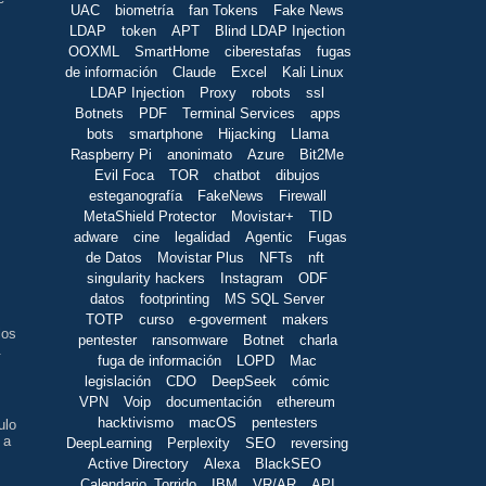
UAC
biometría
fan Tokens
Fake News
LDAP
token
APT
Blind LDAP Injection
OOXML
SmartHome
ciberestafas
fugas
de información
Claude
Excel
Kali Linux
LDAP Injection
Proxy
robots
ssl
Botnets
PDF
Terminal Services
apps
bots
smartphone
Hijacking
Llama
Raspberry Pi
anonimato
Azure
Bit2Me
Evil Foca
TOR
chatbot
dibujos
esteganografía
FakeNews
Firewall
MetaShield Protector
Movistar+
TID
s
adware
cine
legalidad
Agentic
Fugas
de Datos
Movistar Plus
NFTs
nft
singularity hackers
Instagram
ODF
datos
footprinting
MS SQL Server
TOTP
curso
e-goverment
makers
los
pentester
ransomware
Botnet
charla
.
fuga de información
LOPD
Mac
legislación
CDO
DeepSeek
cómic
VPN
Voip
documentación
ethereum
hacktivismo
macOS
pentesters
ulo
 a
DeepLearning
Perplexity
SEO
reversing
Active Directory
Alexa
BlackSEO
Calendario_Torrido
IBM
VR/AR
API