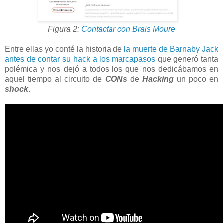
Figura 2:
Contactar con Brais Moure
Entre ellas yo conté la historia de
la muerte de Barnaby Jack
antes de contar su hack a los marcapasos
que generó tanta
polémica y nos dejó a todos los que nos dedicábamos en
aquel tiempo al circuito de
CONs
de
Hacking
un poco en
shock
.