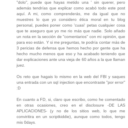
"dolo", puede que hayas metido una ' sin querer, pero
además tendrías que explicar como acabó todo este post
aquí. A mi, como comprenderás, me da igual que no
muestres lo que yo considero ética moral en tu blog
personal, puedes poner como 'cuasi' petas cualquier cosa
que te aseguro que yo me rio más que nadie. Solo añado
un nota en la sección de "comentarios" con mi opinión, que
para eso están. Y si me preguntas, te podría contar más de
3 pericias de defensa que hemos hecho por gente que ha
hecho mucho menos que eso y ha acabado teniendo que
dar explicaciones ante una vieja de 60 años a la que llaman
juez.
Os reto que hagais lo mismo en la web del FBI y saques
una entrada con un sql injection que encontraste "por error"
:D
En cuanto a FD, si, claro que escribo, como he comentado
en otras ocasiones, creo en el disclosure -DE LAS
APLICACIONES- (y no de los sitios web, lo que me
conviritira en un scriptkiddie), aunque como todos, tengo
mis 0days.