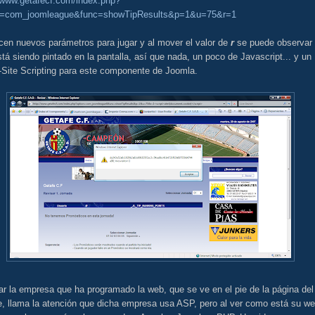
//www.getafecf.com/index.php?
n=com_joomleague&func=showTipResults&p=1&u=75&r=1
cen nuevos parámetros para jugar y al mover el valor de
r
se puede observar
tá siendo pintado en la pantalla, así que nada, un poco de Javascript... y un
-Site Scripting para este componente de Joomla.
ar la empresa que ha programado la web, que se ve en el pie de la página del
e, llama la atención que dicha empresa usa ASP, pero al ver como está su w