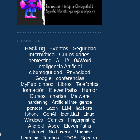
ETIQUETAS
Hacking
Eventos
Seguridad
Informática
Curiosidades
pentesting
AI
IA
0xWord
Inteligencia Artificial
ciberseguridad
Privacidad
Google
conferencias
MyPublicInbox
Libros
Telefónica
formación
ElevenPaths
Humor
Cursos
charlas
Malware
hardening
Artificial Intelligence
pentest
Latch
LLM
hackers
Iphone
GenAI
Identidad
Linux
Windows
Comics
Fingerprinting
Android
Apple
Eleven Paths
Internet
No Lusers
Machine
eb
Learning
Tempos
FOCA
Spectra