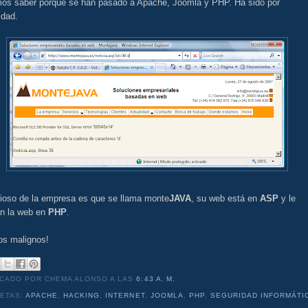
os saber porqué se han pasado a Apache, Joomla y PHP. Ha sido por
idad.
rioso de la empresa es que se llama monte
JAVA
, su web está en
ASP
y le
n la web en
PHP
.
os malignos!
ICADO POR CHEMA ALONSO
A LAS
6:43 A. M.
UETAS:
APACHE
,
HACKING
,
INTERNET
,
JOOMLA
,
PHP
,
SEGURIDAD INFORMÁTI