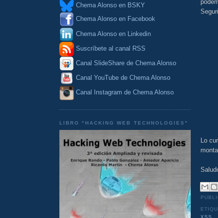
podem
Chema Alonso en BSKY
Segur
Chema Alonso en Facebook
Chema Alonso en Linkedin
Suscríbete al canal RSS
Canal SlideShare de Chema Alonso
Canal YouTube de Chema Alonso
Canal Instagram de Chema Alonso
LIBRO "HACKING WEB TECHNOLOGIES"
Lo cu
monta
Salud
PUBL
ETIQ
XSS