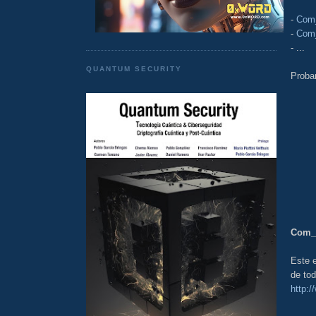
-
Com
-
Com_
- ...
QUANTUM SECURITY
Proba
Com_
Este e
de tod
http: