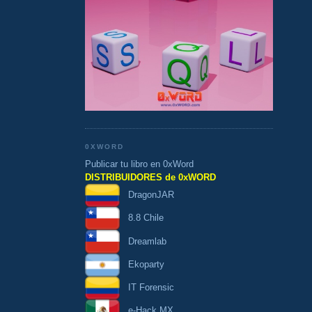
0XWORD
Publicar tu libro en 0xWord
DISTRIBUIDORES de 0xWORD
DragonJAR
8.8 Chile
Dreamlab
Ekoparty
IT Forensic
e-Hack MX