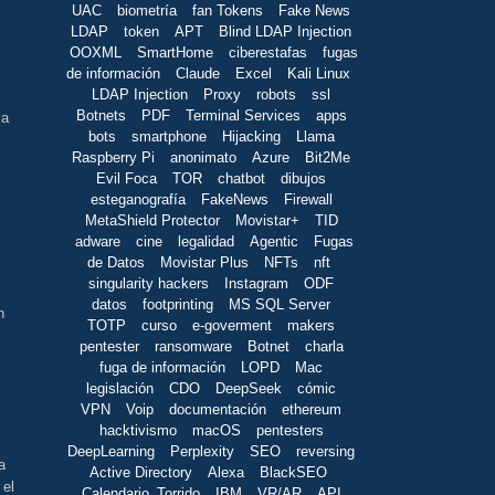
UAC
biometría
fan Tokens
Fake News
LDAP
token
APT
Blind LDAP Injection
OOXML
SmartHome
ciberestafas
fugas
de información
Claude
Excel
Kali Linux
LDAP Injection
Proxy
robots
ssl
Botnets
PDF
Terminal Services
apps
ca
bots
smartphone
Hijacking
Llama
Raspberry Pi
anonimato
Azure
Bit2Me
Evil Foca
TOR
chatbot
dibujos
.
esteganografía
FakeNews
Firewall
MetaShield Protector
Movistar+
TID
adware
cine
legalidad
Agentic
Fugas
de Datos
Movistar Plus
NFTs
nft
singularity hackers
Instagram
ODF
datos
footprinting
MS SQL Server
n
TOTP
curso
e-goverment
makers
pentester
ransomware
Botnet
charla
fuga de información
LOPD
Mac
legislación
CDO
DeepSeek
cómic
VPN
Voip
documentación
ethereum
hacktivismo
macOS
pentesters
DeepLearning
Perplexity
SEO
reversing
a
Active Directory
Alexa
BlackSEO
 el
Calendario_Torrido
IBM
VR/AR
API