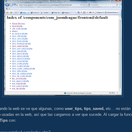
ando la web se ve que algunas, como
user_tips, tips_saved,
etc... no están
 usadas en la web, así que las cargamos a ver que sucede. Al cargar la func
Tips
con: