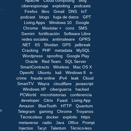
Apache
Cloud computing
blog
ciberespionaje
exploiting
podcasts
Firefox
libro
Gmail
DNS
IoT
podcast
blogs
fuga de datos
GPT
Living Apps
Windows 10
Google
Chrome
Movistar +
cons
SMS
Gemini
fortificación
Software Libre
redes sociales
antimalware
GPRS
.NET
IIS
Shodan
GPS
jailbreak
Cracking
PHP
metadata
MySQL
Wordpress
spoofing
Google Play
Oracle
Red Team
SQL Server
SmartContracts
Wireless
Mac OS X
OpenAI
Ubuntu
kali
Windows 8
e-
crime
fraude online
iPv4
leak
Cloud
SmartTV
Wayra
cloudflare
javascript
Windows XP
ciberguerra
hacked
PCWorld
microhistorias
conferencia
developer
Citrix
Faast
Living App
Amazon
BlueTooth
HTTP
Quantum
en
Telegram
gaming
Chrome
Troyanos
Técnicoless
docker
exploits
https
metaverso
radio
Java
Office
Prompt
Injection
Tacyt
Talentum
Técnico-less