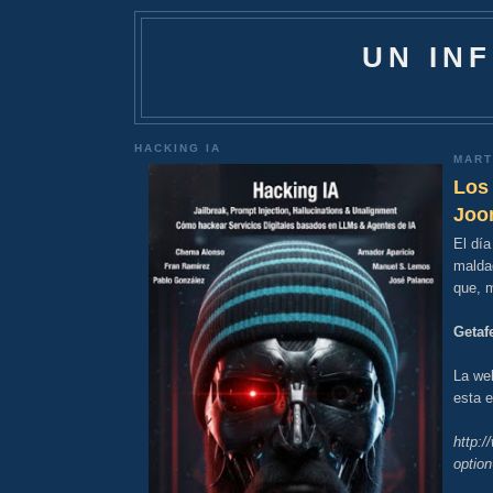
UN IN
HACKING IA
MART
Los 
Joo
El día
maldad
que, m
Getaf
La we
esta e
http:
optio