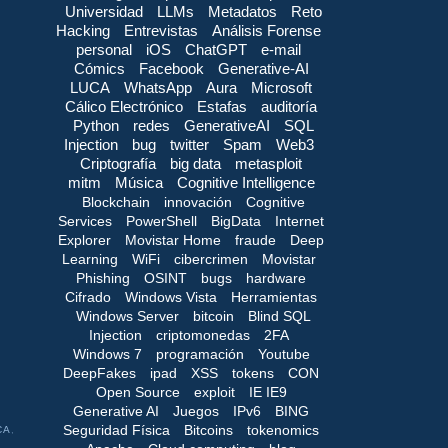
Universidad
LLMs
Metadatos
Reto
Hacking
Entrevistas
Análisis Forense
personal
iOS
ChatGPT
e-mail
Cómics
Facebook
Generative-AI
LUCA
WhatsApp
Aura
Microsoft
Cálico Electrónico
Estafas
auditoría
Python
redes
GenerativeAI
SQL
Injection
bug
twitter
Spam
Web3
Criptografía
big data
metasploit
mitm
Música
Cognitive Intelligence
Blockchain
innovación
Cognitive
Services
PowerShell
BigData
Internet
Explorer
Movistar Home
fraude
Deep
Learning
WiFi
cibercrimen
Movistar
Phishing
OSINT
bugs
hardware
Cifrado
Windows Vista
Herramientas
Windows Server
bitcoin
Blind SQL
Injection
criptomonedas
2FA
Windows 7
programación
Youtube
DeepFakes
ipad
XSS
tokens
CON
Open Source
exploit
IE IE9
Generative AI
Juegos
IPv6
BING
Seguridad Física
Bitcoins
tokenomics
CA
,