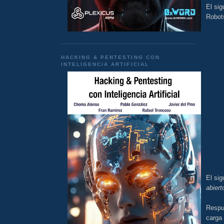
El sig
Robots
HACKING & PENTESTING CON
INTELIGENCIA ARTIFICIAL
El sig
abiert
Respu
carga