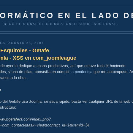
FORMÁTICO EN EL LADO D
BLOG PERSONAL DE CHEMA ALONSO SOBRE SUS COSAS.
ES, AGOSTO 28, 2007
Esquiroles - Getafe
mla - XSS en com_joomleague
 de ayer lo dedique a cosas productivas, así que estuve todo él haciendo
es, y una de ellas, consistía en cumplir
la penitencia
que me autoimpuse. A
anos a la obra.
e
b del Getafe usa Joomla, se saca rápido, basta ver cualquier URL de la web 
structura:
//www.getafecf.com/index.php?
n=com_contact&task=view&contact_id=1&Itemid=34