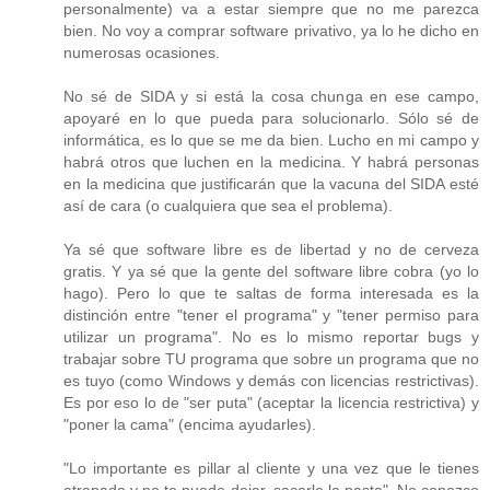
personalmente) va a estar siempre que no me parezca
bien. No voy a comprar software privativo, ya lo he dicho en
numerosas ocasiones.
No sé de SIDA y si está la cosa chunga en ese campo,
apoyaré en lo que pueda para solucionarlo. Sólo sé de
informática, es lo que se me da bien. Lucho en mi campo y
habrá otros que luchen en la medicina. Y habrá personas
en la medicina que justificarán que la vacuna del SIDA esté
así de cara (o cualquiera que sea el problema).
Ya sé que software libre es de libertad y no de cerveza
gratis. Y ya sé que la gente del software libre cobra (yo lo
hago). Pero lo que te saltas de forma interesada es la
distinción entre "tener el programa" y "tener permiso para
utilizar un programa". No es lo mismo reportar bugs y
trabajar sobre TU programa que sobre un programa que no
es tuyo (como Windows y demás con licencias restrictivas).
Es por eso lo de "ser puta" (aceptar la licencia restrictiva) y
"poner la cama" (encima ayudarles).
"Lo importante es pillar al cliente y una vez que le tienes
atrapado y no te puede dejar, sacarle la pasta". No conozco