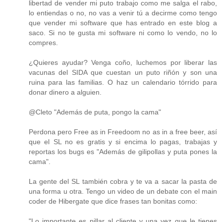
libertad de vender mi puto trabajo como me salga el rabo,
lo entiendas o no, no vas a venir tú a decirme como tengo
que vender mi software que has entrado en este blog a
saco. Si no te gusta mi software ni como lo vendo, no lo
compres.
¿Quieres ayudar? Venga coño, luchemos por liberar las
vacunas del SIDA que cuestan un puto riñón y son una
ruina para las familias. O haz un calendario tórrido para
donar dinero a alguien.
@Cleto "Además de puta, pongo la cama"
Perdona pero Free as in Freedoom no as in a free beer, así
que el SL no es gratis y si encima lo pagas, trabajas y
reportas los bugs es "Además de gilipollas y puta pones la
cama".
La gente del SL también cobra y te va a sacar la pasta de
una forma u otra. Tengo un video de un debate con el main
coder de Hibergate que dice frases tan bonitas como:
"Lo importante es pillar al cliente y una vez que le tienes