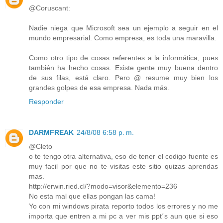
@Coruscant:
Nadie niega que Microsoft sea un ejemplo a seguir en el
mundo empresarial. Como empresa, es toda una maravilla.
Como otro tipo de cosas referentes a la informática, pues
también ha hecho cosas. Existe gente muy buena dentro
de sus filas, está claro. Pero @ resume muy bien los
grandes golpes de esa empresa. Nada más.
Responder
DARMFREAK
24/8/08 6:58 p. m.
@Cleto
o te tengo otra alternativa, eso de tener el codigo fuente es
muy facil por que no te visitas este sitio quizas aprendas
mas.
http://erwin.ried.cl/?modo=visor&elemento=236
No esta mal que ellas pongan las cama!
Yo con mi windows pirata reporto todos los errores y no me
importa que entren a mi pc a ver mis ppt´s aun que si eso