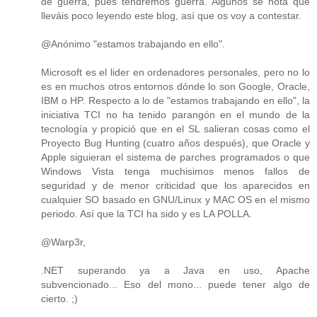
de guerra, pues tendremos guerra. Algunos se nota que
lleváis poco leyendo este blog, así que os voy a contestar.
@Anónimo "estamos trabajando en ello".
Microsoft es el lider en ordenadores personales, pero no lo
es en muchos otros entornos dónde lo son Google, Oracle,
IBM o HP. Respecto a lo de "estamos trabajando en ello", la
iniciativa TCI no ha tenido parangón en el mundo de la
tecnología y propició que en el SL salieran cosas como el
Proyecto Bug Hunting (cuatro años después), que Oracle y
Apple siguieran el sistema de parches programados o que
Windows Vista tenga muchisimos menos fallos de
seguridad y de menor criticidad que los aparecidos en
cualquier SO basado en GNU/Linux y MAC OS en el mismo
periodo. Así que la TCI ha sido y es LA POLLA.
@Warp3r,
.NET superando ya a Java en uso, Apache
subvencionado... Eso del mono... puede tener algo de
cierto. ;)