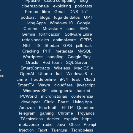
Apache
Cloud computing
blog
ciberespionaje
exploiting
podcasts
Firefox
libro
Gmail
DNS
IoT
podcast
blogs
fuga de datos
GPT
Living Apps
Windows 10
Google
Chrome
Movistar +
cons
SMS
Gemini
fortificación
Software Libre
redes sociales
antimalware
GPRS
.NET
IIS
Shodan
GPS
jailbreak
Cracking
PHP
metadata
MySQL
Wordpress
spoofing
Google Play
Oracle
Red Team
SQL Server
SmartContracts
Wireless
Mac OS X
s
OpenAI
Ubuntu
kali
Windows 8
e-
 en
crime
fraude online
iPv4
leak
Cloud
SmartTV
Wayra
cloudflare
javascript
Windows XP
ciberguerra
hacked
PCWorld
microhistorias
conferencia
developer
Citrix
Faast
Living App
Amazon
BlueTooth
HTTP
Quantum
Telegram
gaming
Chrome
Troyanos
Técnicoless
docker
exploits
https
metaverso
radio
Java
Office
Prompt
Injection
Tacyt
Talentum
Técnico-less