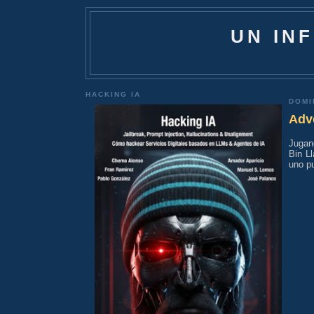
UN IN
HACKING IA
DOMI
Adv
Jugand
Bin Ll
uno p