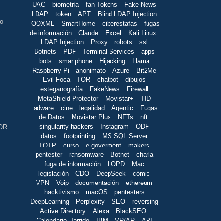
UAC
biometría
fan Tokens
Fake News
LDAP
token
APT
Blind LDAP Injection
to
OOXML
SmartHome
ciberestafas
fugas
de información
Claude
Excel
Kali Linux
LDAP Injection
Proxy
robots
ssl
Botnets
PDF
Terminal Services
apps
bots
smartphone
Hijacking
Llama
Raspberry Pi
anonimato
Azure
Bit2Me
Evil Foca
TOR
chatbot
dibujos
esteganografía
FakeNews
Firewall
MetaShield Protector
Movistar+
TID
adware
cine
legalidad
Agentic
Fugas
de Datos
Movistar Plus
NFTs
nft
singularity hackers
Instagram
ODF
 OR
datos
footprinting
MS SQL Server
TOTP
curso
e-goverment
makers
pentester
ransomware
Botnet
charla
fuga de información
LOPD
Mac
legislación
CDO
DeepSeek
cómic
VPN
Voip
documentación
ethereum
hacktivismo
macOS
pentesters
DeepLearning
Perplexity
SEO
reversing
Active Directory
Alexa
BlackSEO
Calendario_Torrido
IBM
VR/AR
API