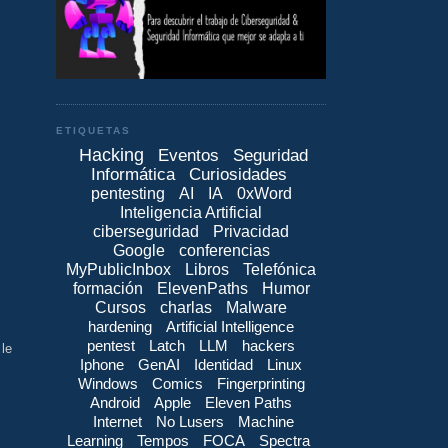
ETIQUETAS
Hacking
Eventos
Seguridad
Informática
Curiosidades
pentesting
AI
IA
0xWord
Inteligencia Artificial
ciberseguridad
Privacidad
Google
conferencias
MyPublicInbox
Libros
Telefónica
formación
ElevenPaths
Humor
Cursos
charlas
Malware
hardening
Artificial Intelligence
pentest
Latch
LLM
hackers
le
Iphone
GenAI
Identidad
Linux
Windows
Comics
Fingerprinting
Android
Apple
Eleven Paths
Internet
No Lusers
Machine
Learning
Tempos
FOCA
Spectra