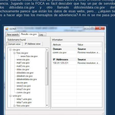
tencia. Jugando con la FOCA es fácil descubrir que hay un par de servido
ados
ddssdata.cia.gov
y otro llamado
ddsstestdata.cia.gov
don
echosamente parece que están los datos de esas webs, pero... ¿alquien ti
es a hacer algo tras los mensajitos de advertencia? A mí ni se me pasa por
.