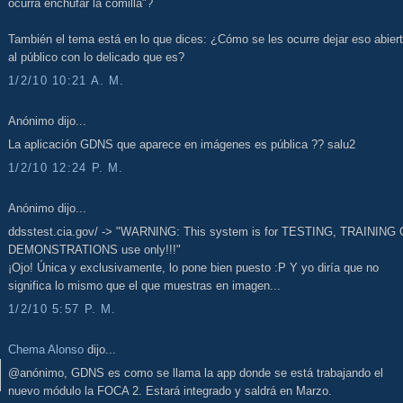
ocurra enchufar la comilla"?
También el tema está en lo que dices: ¿Cómo se les ocurre dejar eso abier
al público con lo delicado que es?
1/2/10 10:21 A. M.
Anónimo dijo...
La aplicación GDNS que aparece en imágenes es pública ?? salu2
1/2/10 12:24 P. M.
Anónimo dijo...
ddsstest.cia.gov/ -> "WARNING: This system is for TESTING, TRAINING
DEMONSTRATIONS use only!!!"
¡Ojo! Única y exclusivamente, lo pone bien puesto :P Y yo diría que no
significa lo mismo que el que muestras en imagen...
1/2/10 5:57 P. M.
Chema Alonso
dijo...
@anónimo, GDNS es como se llama la app donde se está trabajando el
nuevo módulo la FOCA 2. Estará integrado y saldrá en Marzo.