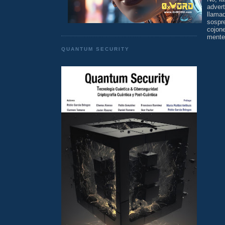
adver
llam
sospr
cojon
mente
QUANTUM SECURITY