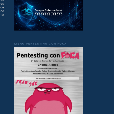
res
de
ene
 la
LIBRO PENTESTING CON FOCA