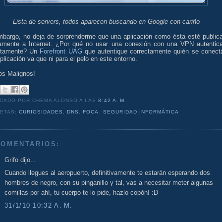
Lista de servers, todos aparecen buscando en Google con cariño
mbargo, no deja de sorprenderme que una aplicación como ésta esté public
tamente a Internet. ¿Por qué no usar una conexión con una VPN autentic
ctamente? Un
Forefront UAG
que autentique correctamente quién se conect
plicación va que ni para el pelo en este entorno.
os Malignos!
ICADO POR CHEMA ALONSO
A LAS
8:42 A. M.
UETAS:
CURIOSIDADES
,
DNS
,
FOCA
,
SEGURIDAD INFORMÁTICA
COMENTARIOS:
Grifo dijo...
Cuando llegues al aeropuerto, definitivamente te estarán esperando dos
hombres de negro, con su pinganillo y tal, vas a necesitar meter algunas
comillas por ahí, tu cuerpo te lo pide, hazlo copón! :D
31/1/10 10:32 A. M.