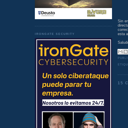
Sin e
direc
corre
esta a
IRONGATE SECURITY
Salud
PUBL
ETIQ
15 