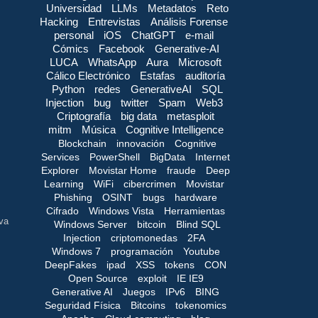
Universidad
LLMs
Metadatos
Reto
Hacking
Entrevistas
Análisis Forense
personal
iOS
ChatGPT
e-mail
Cómics
Facebook
Generative-AI
LUCA
WhatsApp
Aura
Microsoft
Cálico Electrónico
Estafas
auditoría
Python
redes
GenerativeAI
SQL
Injection
bug
twitter
Spam
Web3
Criptografía
big data
metasploit
mitm
Música
Cognitive Intelligence
Blockchain
innovación
Cognitive
Services
PowerShell
BigData
Internet
Explorer
Movistar Home
fraude
Deep
Learning
WiFi
cibercrimen
Movistar
Phishing
OSINT
bugs
hardware
Cifrado
Windows Vista
Herramientas
 va
Windows Server
bitcoin
Blind SQL
Injection
criptomonedas
2FA
Windows 7
programación
Youtube
DeepFakes
ipad
XSS
tokens
CON
Open Source
exploit
IE IE9
Generative AI
Juegos
IPv6
BING
Seguridad Física
Bitcoins
tokenomics