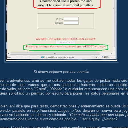
Si tienes cojones pon una comilla
eer la advertencia, a mi se me quitaron todas las ganas de probar nada raro
rmulario de login, vamos que, si mis padres me hubieran cedido un apellido
or de webs, tal como
"O'neal"
,
"O'brian"
o cualquier otra cosa con una comilla
biera solicitado un permiso por escrito para poner mis datos personales en 
bien, ahí dice que para tests, demostraciones y entrenamiento se puede utili
ervidor paralelo en
http://ddsstest.cia.gov
. ¿Nos dejarán un server para jug
 veo yo haciendo las demos y diciendo:
"Con este servidor que nos dejan p
 demostraciones vamos a ver como es posible..."
sería guay, ¿Verdad?
ástima. Cuando visitas ese sitio de pruebas vuelve a tener el mismo mensaje