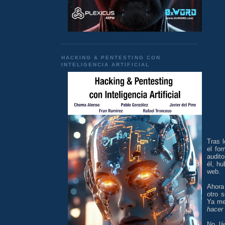
HACKING & PENTESTING CON
INTELIGENCIA ARTIFICIAL
Tras l
el fo
audit
él, hu
web.
Ahora 
otro s
Ya me
hacer
No, l