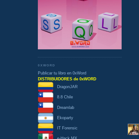
0XWORD
Publicar tu libro en 0xWord
DISTRIBUIDORES de 0xWORD
DragonJAR
8.8 Chile
Dreamlab
Ekoparty
IT Forensic
e-Hack MX