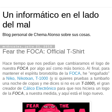
Un informático en el lado
del mal
Blog personal de Chema Alonso sobre sus cosas.
miércoles, julio 21, 2010
Fear the FOCA: Official T-Shirt
Hace tiempo que nos pedían que cambiaramos el logo de
nuestra
FOCA
por algo así como más bonico. Al final, para
mantener el espíritu bronxtolita de la
FOCA
, he "engañado"
a
Niko, Nikotxan, T-1000
(y si quieres pruebas a tumbarlo
una noche de copas y me dices si no es un
T-1000
), el gran
creador de
Cálico Electrónico
para que nos hiciera un logo
de la
FOCA
, a nuestra medida, y aquí está el logo nuevo.