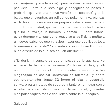
semana(mas que a la novia)...pero realmente muchas son
por vicio. Entre que lees algo y enseguida te pones a
probarlo, que ves una nueva versión de "noseque" y te la
bajas, que encuentras un pdf de los pokemon y ya piensas
en la foca.......y este año se prepara todavía mas caótico,
entre la universidad, que me aliste al ftsai, las charlas a las
que ire, el trabajo, la hembra, y demás.........pero bueno,
quien duerme mal cuando te acuestas a las 5 de la mañana
un jueves sabiendo que ya sabes hacer eso que llevas toda
la semana intentando??o cuando coges un buen libro o un
buen articulo de lo que sea? quien duerme??
@Ender3: mi consejo es que empieces de lo que sea, yo
empecé de técnico de sistemas(23 horas al día), y alli
aprendí de todo, desde como montar servidores a las
megañapas de cablear centralitas de telefonía....y ahora
soy programador (unas 32 horas al dia) y desarrollo
software para mutuas de seguros y tanto en un lugar como
en otro he aprendido un monton de seguridad, y cuantos
mas palos toques mas visión tienes sobre lo que toques.
Saludos!