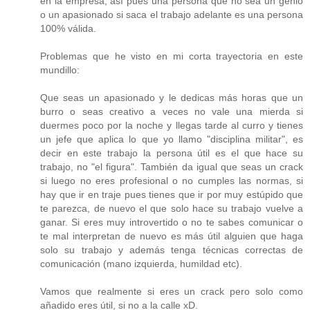
en la empresa, así pues una persona que no sea un genio
o un apasionado si saca el trabajo adelante es una persona
100% válida.
Problemas que he visto en mi corta trayectoria en este
mundillo:
Que seas un apasionado y le dedicas más horas que un
burro o seas creativo a veces no vale una mierda si
duermes poco por la noche y llegas tarde al curro y tienes
un jefe que aplica lo que yo llamo "disciplina militar", es
decir en este trabajo la persona útil es el que hace su
trabajo, no "el figura". También da igual que seas un crack
si luego no eres profesional o no cumples las normas, si
hay que ir en traje pues tienes que ir por muy estúpido que
te parezca, de nuevo el que solo hace su trabajo vuelve a
ganar. Si eres muy introvertido o no te sabes comunicar o
te mal interpretan de nuevo es más útil alguien que haga
solo su trabajo y además tenga técnicas correctas de
comunicación (mano izquierda, humildad etc).
Vamos que realmente si eres un crack pero solo como
añadido eres útil, si no a la calle xD.