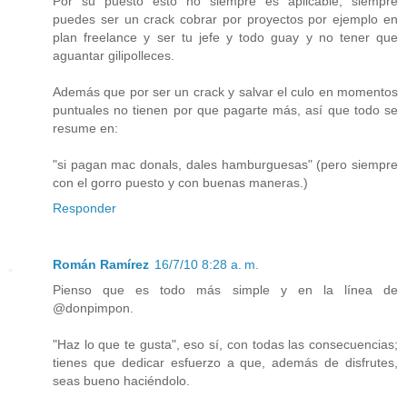
Por su puesto esto no siempre es aplicable, siempre
puedes ser un crack cobrar por proyectos por ejemplo en
plan freelance y ser tu jefe y todo guay y no tener que
aguantar gilipolleces.
Además que por ser un crack y salvar el culo en momentos
puntuales no tienen por que pagarte más, así que todo se
resume en:
"si pagan mac donals, dales hamburguesas" (pero siempre
con el gorro puesto y con buenas maneras.)
Responder
Román Ramírez
16/7/10 8:28 a. m.
Pienso que es todo más simple y en la línea de
@donpimpon.
"Haz lo que te gusta", eso sí, con todas las consecuencias;
tienes que dedicar esfuerzo a que, además de disfrutes,
seas bueno haciéndolo.