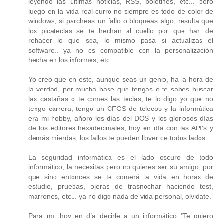
leyendo las últimas noticias, RSS, boletines, etc... pero
luego en la vida real-curro no siempre es todo de color de
windows, si parcheas un fallo o bloqueas algo, resulta que
los picateclas se te hechan al cuello por que han de
rehacer lo que sea, lo mismo pasa si actualizas el
software.. ya no es compatible con la personalización
hecha en los informes, etc...
Yo creo que en esto, aunque seas un genio, ha la hora de
la verdad, por mucha base que tengas o te sabes buscar
las castañas o te comes las teclas, te lo digo yo que no
tengo carrera, tengo un CFGS de telecos y la informática
era mi hobby, añoro los días del DOS y los gloriosos días
de los editores hexadecimales, hoy en día con las API's y
demás mierdas, los fallos te pueden llover de todos lados.
La seguridad informática es el lado oscuro de todo
informático, la necesitas pero no quieres ser su amigo, por
que sino entonces se te comerá la vida en horas de
estudio, pruebas, ojeras de trasnochar haciendo test,
marrones, etc... ya no digo nada de vida personal, olvidate.
Para mí, hoy en día decirle a un informático "Te quiero