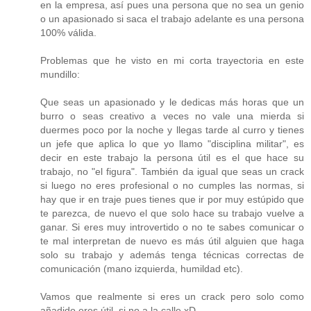
en la empresa, así pues una persona que no sea un genio
o un apasionado si saca el trabajo adelante es una persona
100% válida.
Problemas que he visto en mi corta trayectoria en este
mundillo:
Que seas un apasionado y le dedicas más horas que un
burro o seas creativo a veces no vale una mierda si
duermes poco por la noche y llegas tarde al curro y tienes
un jefe que aplica lo que yo llamo "disciplina militar", es
decir en este trabajo la persona útil es el que hace su
trabajo, no "el figura". También da igual que seas un crack
si luego no eres profesional o no cumples las normas, si
hay que ir en traje pues tienes que ir por muy estúpido que
te parezca, de nuevo el que solo hace su trabajo vuelve a
ganar. Si eres muy introvertido o no te sabes comunicar o
te mal interpretan de nuevo es más útil alguien que haga
solo su trabajo y además tenga técnicas correctas de
comunicación (mano izquierda, humildad etc).
Vamos que realmente si eres un crack pero solo como
añadido eres útil, si no a la calle xD.