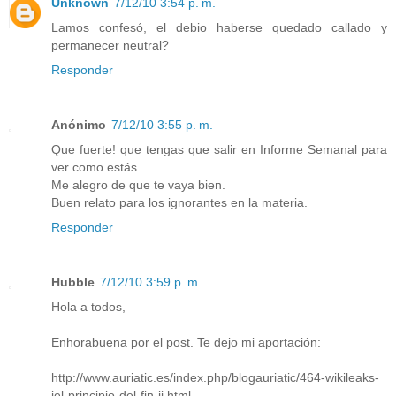
Unknown
7/12/10 3:54 p. m.
Lamos confesó, el debio haberse quedado callado y
permanecer neutral?
Responder
Anónimo
7/12/10 3:55 p. m.
Que fuerte! que tengas que salir en Informe Semanal para
ver como estás.
Me alegro de que te vaya bien.
Buen relato para los ignorantes en la materia.
Responder
Hubble
7/12/10 3:59 p. m.
Hola a todos,
Enhorabuena por el post. Te dejo mi aportación:
http://www.auriatic.es/index.php/blogauriatic/464-wikileaks-
iel-principio-del-fin-ii.html