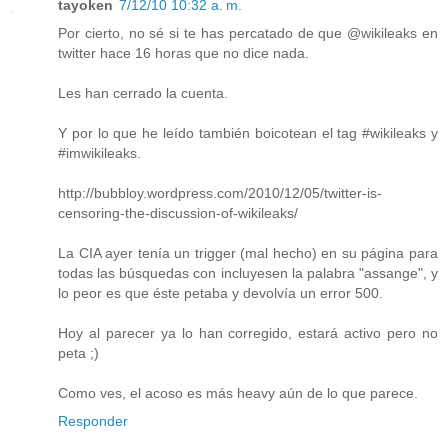
tayoken
7/12/10 10:32 a. m.
Por cierto, no sé si te has percatado de que @wikileaks en
twitter hace 16 horas que no dice nada.
Les han cerrado la cuenta.
Y por lo que he leído también boicotean el tag #wikileaks y
#imwikileaks.
http://bubbloy.wordpress.com/2010/12/05/twitter-is-
censoring-the-discussion-of-wikileaks/
La CIA ayer tenía un trigger (mal hecho) en su página para
todas las búsquedas con incluyesen la palabra "assange", y
lo peor es que éste petaba y devolvía un error 500.
Hoy al parecer ya lo han corregido, estará activo pero no
peta ;)
Como ves, el acoso es más heavy aún de lo que parece.
Responder