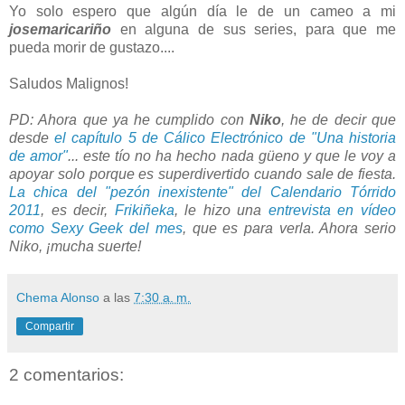
Yo solo espero que algún día le de un cameo a mi
josemaricariño
en alguna de sus series, para que me
pueda morir de gustazo....
Saludos Malignos!
PD: Ahora que ya he cumplido con
Niko
, he de decir que
desde
el capítulo 5 de Cálico Electrónico de "Una historia
de amor"
... este tío no ha hecho nada güeno y que le voy a
apoyar solo porque es superdivertido cuando sale de fiesta.
La chica del "pezón inexistente" del Calendario Tórrido
2011
, es decir,
Frikiñeka
, le hizo una
entrevista en vídeo
como Sexy Geek del mes
, que es para verla. Ahora serio
Niko, ¡mucha suerte!
Chema Alonso
a las
7:30 a. m.
Compartir
2 comentarios: