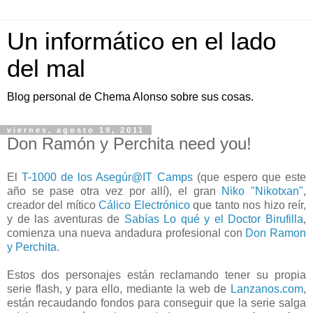
Un informático en el lado
del mal
Blog personal de Chema Alonso sobre sus cosas.
viernes, agosto 19, 2011
Don Ramón y Perchita need you!
El
T-1000 de los Asegúr@IT Camps
(que espero que este
año se pase otra vez por allí), el gran
Niko "Nikotxan"
,
creador del mítico
Cálico Electrónico
que tanto nos hizo reír,
y de las aventuras de
Sabías Lo qué y el Doctor Birufilla
,
comienza una nueva andadura profesional con
Don Ramon
y Perchita
.
Estos dos personajes están reclamando tener su propia
serie flash, y para ello, mediante la web de
Lanzanos.com
,
están recaudando fondos para conseguir que la serie salga