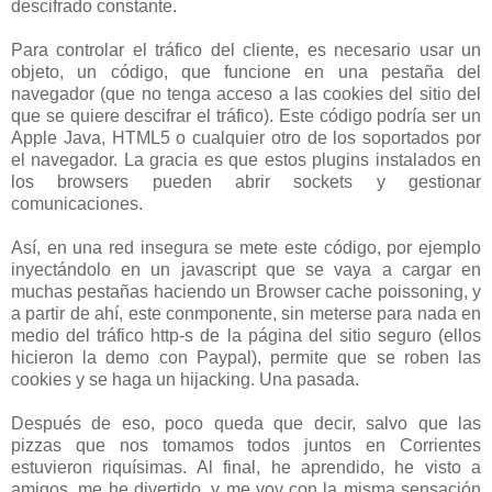
descifrado constante.
Para controlar el tráfico del cliente, es necesario usar un
objeto, un código, que funcione en una pestaña del
navegador (que no tenga acceso a las cookies del sitio del
que se quiere descifrar el tráfico). Este código podría ser un
Apple Java, HTML5 o cualquier otro de los soportados por
el navegador. La gracia es que estos plugins instalados en
los browsers pueden abrir sockets y gestionar
comunicaciones.
Así, en una red insegura se mete este código, por ejemplo
inyectándolo en un javascript que se vaya a cargar en
muchas pestañas haciendo un Browser cache poissoning, y
a partir de ahí, este conmponente, sin meterse para nada en
medio del tráfico http-s de la página del sitio seguro (ellos
hicieron la demo con Paypal), permite que se roben las
cookies y se haga un hijacking. Una pasada.
Después de eso, poco queda que decir, salvo que las
pizzas que nos tomamos todos juntos en Corrientes
estuvieron riquísimas. Al final, he aprendido, he visto a
amigos, me he divertido, y me voy con la misma sensación