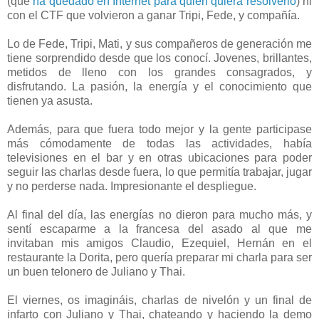
(que
ha quedado en Internet para quién quiera resolverlo
) ni
con el CTF que volvieron a ganar Tripi, Fede, y compañía.
Lo de Fede, Tripi, Mati, y sus compañeros de generación me
tiene sorprendido desde que los conocí. Jovenes, brillantes,
metidos de lleno con los grandes consagrados, y
disfrutando. La pasión, la energía y el conocimiento que
tienen ya asusta.
Además, para que fuera todo mejor y la gente participase
más cómodamente de todas las actividades, había
televisiones en el bar y en otras ubicaciones para poder
seguir las charlas desde fuera, lo que permitía trabajar, jugar
y no perderse nada. Impresionante el despliegue.
Al final del día, las energías no dieron para mucho más, y
sentí escaparme a la francesa del asado al que me
invitaban mis amigos Claudio, Ezequiel, Hernán en el
restaurante la Dorita, pero quería preparar mi charla para ser
un buen telonero de Juliano y Thai.
El viernes, os imagináis, charlas de nivelón y un final de
infarto con Juliano y Thai, chateando y haciendo la demo