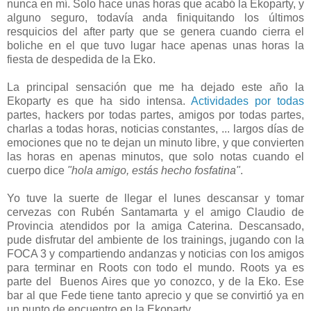
nunca en mí. Solo hace unas horas que acabó la Ekoparty, y
alguno seguro, todavía anda finiquitando los últimos
resquicios del after party que se genera cuando cierra el
boliche en el que tuvo lugar hace apenas unas horas la
fiesta de despedida de la Eko.
La principal sensación que me ha dejado este año la
Ekoparty es que ha sido intensa.
Actividades por todas
partes, hackers por todas partes, amigos por todas partes,
charlas a todas horas, noticias constantes, ... largos días de
emociones que no te dejan un minuto libre, y que convierten
las horas en apenas minutos, que solo notas cuando el
cuerpo dice
"hola amigo, estás hecho fosfatina"
.
Yo tuve la suerte de llegar el lunes descansar y tomar
cervezas con Rubén Santamarta y el amigo Claudio de
Provincia atendidos por la amiga Caterina. Descansado,
pude disfrutar del ambiente de los trainings, jugando con la
FOCA 3 y compartiendo andanzas y noticias con los amigos
para terminar en Roots con todo el mundo. Roots ya es
parte del Buenos Aires que yo conozco, y de la Eko. Ese
bar al que Fede tiene tanto aprecio y que se convirtió ya en
un punto de encuentro en la Ekoparty.