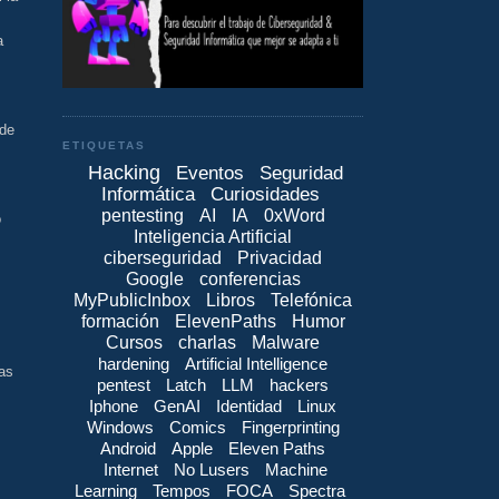
a
 de
ETIQUETAS
Hacking
Eventos
Seguridad
Informática
Curiosidades
pentesting
AI
IA
0xWord
o
Inteligencia Artificial
ciberseguridad
Privacidad
Google
conferencias
MyPublicInbox
Libros
Telefónica
formación
ElevenPaths
Humor
Cursos
charlas
Malware
hardening
Artificial Intelligence
as
pentest
Latch
LLM
hackers
Iphone
GenAI
Identidad
Linux
Windows
Comics
Fingerprinting
Android
Apple
Eleven Paths
Internet
No Lusers
Machine
Learning
Tempos
FOCA
Spectra