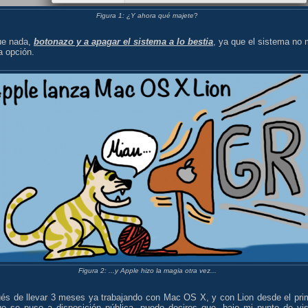
Figura 1: ¿Y ahora qué majete
?
ue nada,
botonazo y a apagar el sistema a lo bestia
, ya que el sistema no
a opción.
Figura 2: ...y Apple hizo la magia otra vez...
és de llevar 3 meses ya trabajando con Mac OS X, y con Lion desde el pri
ue se puso a disposición pública, puedo deciros que, bajo mi punto de vis