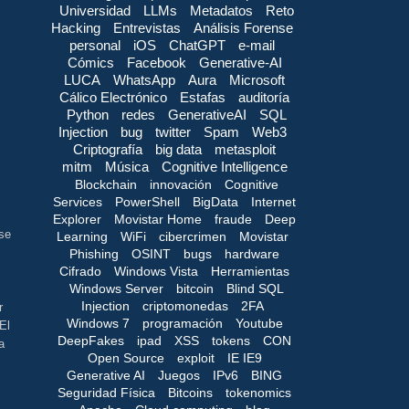
Universidad
LLMs
Metadatos
Reto
Hacking
Entrevistas
Análisis Forense
personal
iOS
ChatGPT
e-mail
Cómics
Facebook
Generative-AI
LUCA
WhatsApp
Aura
Microsoft
Cálico Electrónico
Estafas
auditoría
Python
redes
GenerativeAI
SQL
Injection
bug
twitter
Spam
Web3
Criptografía
big data
metasploit
mitm
Música
Cognitive Intelligence
Blockchain
innovación
Cognitive
Services
PowerShell
BigData
Internet
Explorer
Movistar Home
fraude
Deep
se
Learning
WiFi
cibercrimen
Movistar
Phishing
OSINT
bugs
hardware
Cifrado
Windows Vista
Herramientas
Windows Server
bitcoin
Blind SQL
Injection
criptomonedas
2FA
r
Windows 7
programación
Youtube
El
DeepFakes
ipad
XSS
tokens
CON
a
Open Source
exploit
IE IE9
Generative AI
Juegos
IPv6
BING
Seguridad Física
Bitcoins
tokenomics