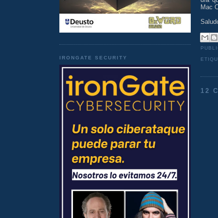
Mac OS
Salud
PUBL
IRONGATE SECURITY
ETIQ
12 