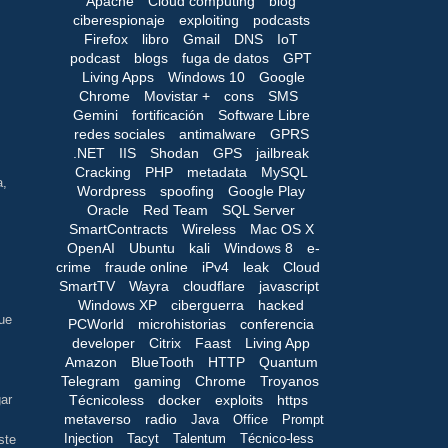
Apache
Cloud computing
blog
ciberespionaje
exploiting
podcasts
Firefox
libro
Gmail
DNS
IoT
podcast
blogs
fuga de datos
GPT
Living Apps
Windows 10
Google
Chrome
Movistar +
cons
SMS
Gemini
fortificación
Software Libre
redes sociales
antimalware
GPRS
.NET
IIS
Shodan
GPS
jailbreak
Cracking
PHP
metadata
MySQL
a,
Wordpress
spoofing
Google Play
Oracle
Red Team
SQL Server
SmartContracts
Wireless
Mac OS X
OpenAI
Ubuntu
kali
Windows 8
e-
crime
fraude online
iPv4
leak
Cloud
SmartTV
Wayra
cloudflare
javascript
Windows XP
ciberguerra
hacked
ue
PCWorld
microhistorias
conferencia
developer
Citrix
Faast
Living App
Amazon
BlueTooth
HTTP
Quantum
Telegram
gaming
Chrome
Troyanos
Técnicoless
docker
exploits
https
gar
metaverso
radio
Java
Office
Prompt
Injection
Tacyt
Talentum
Técnico-less
ste