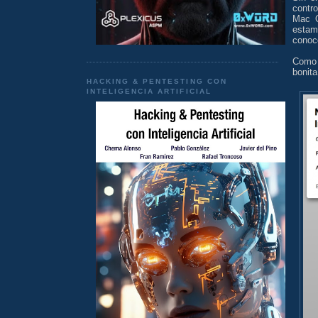
contro
Mac O
estam
conoc
Como 
bonita
HACKING & PENTESTING CON
INTELIGENCIA ARTIFICIAL