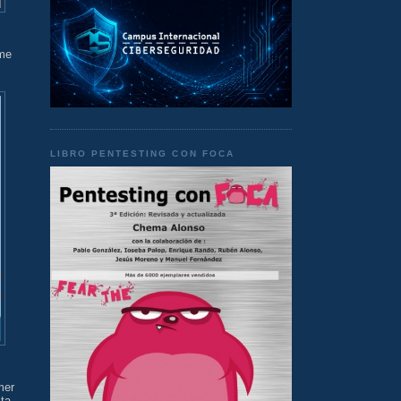
 me
LIBRO PENTESTING CON FOCA
mer
ta,