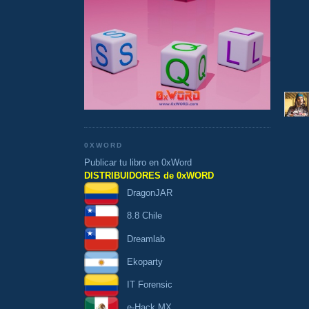
0XWORD
Publicar tu libro en 0xWord
DISTRIBUIDORES de 0xWORD
DragonJAR
8.8 Chile
Dreamlab
Ekoparty
IT Forensic
e-Hack MX