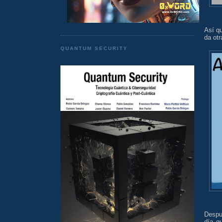
Así q
da otr
QUANTUM SECURITY
Despu
día q