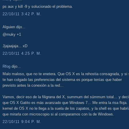
ps aux y kill -9 y solucionado el problema.
22/10/11 3:42 P. M.
Alguien dijo...
@muky +1
Jjajaajaja... xD
22/10/11 4:25 P. M.
Rfog
dijo...
Malo maloso, que no te enetera. Que OS X es la rehostia consagrada, y si 
te han colgado las preferencias del sistema es porque tenías que haber
previsto antes la conexión a la red…
Vamos, decir eso de la filigrana del X, summum del súmmum total… y deci
que OS X Gatito es más avanzado que Windows 7… Me entra la risa floja. 
kernel de OS X no le llega a la suela de los zapatos, y la shell es que habrí
que mirarla con microscopio si al comparamos con la de Windows.
22/10/11 9:04 P. M.