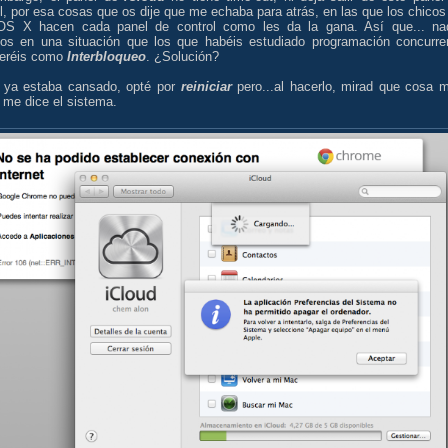
l, por esa cosas que os dije que me echaba para atrás, en las que los chicos
S X hacen cada panel de control como les da la gana. Así que... na
os en una situación que los que habéis estudiado programación concurre
eréis como
Interbloqueo
. ¿Solución?
ya estaba cansado, opté por
reiniciar
pero...al hacerlo, mirad que cosa 
 me dice el sistema.