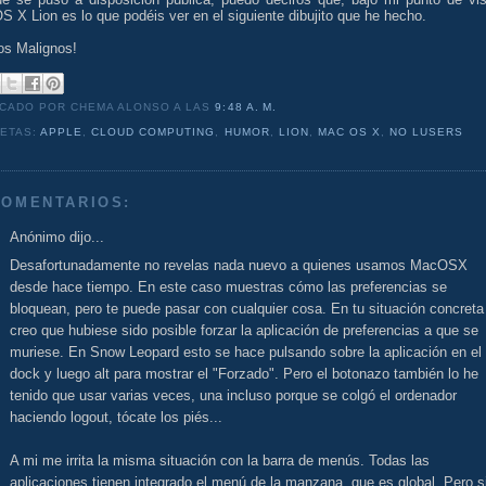
 X Lion es lo que podéis ver en el siguiente dibujito que he hecho.
os Malignos!
ICADO POR CHEMA ALONSO
A LAS
9:48 A. M.
UETAS:
APPLE
,
CLOUD COMPUTING
,
HUMOR
,
LION
,
MAC OS X
,
NO LUSERS
COMENTARIOS:
Anónimo dijo...
Desafortunadamente no revelas nada nuevo a quienes usamos MacOSX
desde hace tiempo. En este caso muestras cómo las preferencias se
bloquean, pero te puede pasar con cualquier cosa. En tu situación concreta
creo que hubiese sido posible forzar la aplicación de preferencias a que se
muriese. En Snow Leopard esto se hace pulsando sobre la aplicación en el
dock y luego alt para mostrar el "Forzado". Pero el botonazo también lo he
tenido que usar varias veces, una incluso porque se colgó el ordenador
haciendo logout, tócate los piés...
A mi me irrita la misma situación con la barra de menús. Todas las
aplicaciones tienen integrado el menú de la manzana, que es global. Pero si