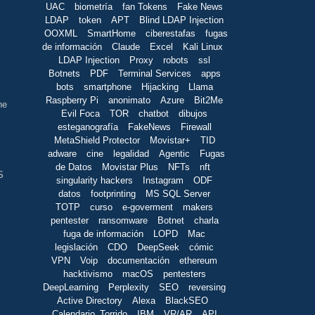
UAC
biometría
fan Tokens
Fake News
LDAP
token
APT
Blind LDAP Injection
OOXML
SmartHome
ciberestafas
fugas
de información
Claude
Excel
Kali Linux
LDAP Injection
Proxy
robots
ssl
Botnets
PDF
Terminal Services
apps
bots
smartphone
Hijacking
Llama
Raspberry Pi
anonimato
Azure
Bit2Me
ne
Evil Foca
TOR
chatbot
dibujos
esteganografía
FakeNews
Firewall
MetaShield Protector
Movistar+
TID
adware
cine
legalidad
Agentic
Fugas
de Datos
Movistar Plus
NFTs
nft
S
singularity hackers
Instagram
ODF
datos
footprinting
MS SQL Server
TOTP
curso
e-goverment
makers
pentester
ransomware
Botnet
charla
fuga de información
LOPD
Mac
legislación
CDO
DeepSeek
cómic
VPN
Voip
documentación
ethereum
hacktivismo
macOS
pentesters
DeepLearning
Perplexity
SEO
reversing
Active Directory
Alexa
BlackSEO
Calendario_Torrido
IBM
VR/AR
API