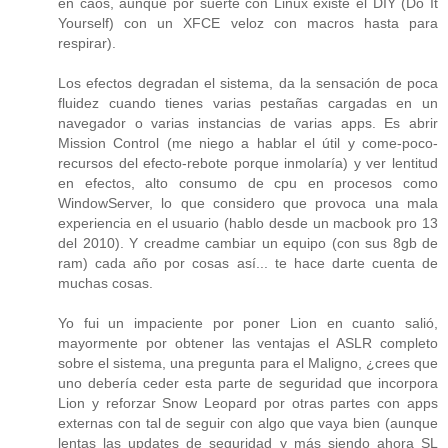
en caos, aunque por suerte con Linux existe el DIY (Do It
Yourself) con un XFCE veloz con macros hasta para
respirar).
Los efectos degradan el sistema, da la sensación de poca
fluidez cuando tienes varias pestañas cargadas en un
navegador o varias instancias de varias apps. Es abrir
Mission Control (me niego a hablar el útil y come-poco-
recursos del efecto-rebote porque inmolaría) y ver lentitud
en efectos, alto consumo de cpu en procesos como
WindowServer, lo que considero que provoca una mala
experiencia en el usuario (hablo desde un macbook pro 13
del 2010). Y creadme cambiar un equipo (con sus 8gb de
ram) cada año por cosas así... te hace darte cuenta de
muchas cosas.
Yo fui un impaciente por poner Lion en cuanto salió,
mayormente por obtener las ventajas el ASLR completo
sobre el sistema, una pregunta para el Maligno, ¿crees que
uno debería ceder esta parte de seguridad que incorpora
Lion y reforzar Snow Leopard por otras partes con apps
externas con tal de seguir con algo que vaya bien (aunque
lentas las updates de seguridad y más siendo ahora SL