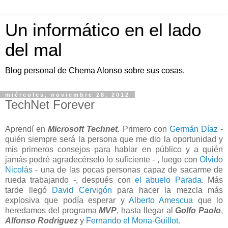
Un informático en el lado
del mal
Blog personal de Chema Alonso sobre sus cosas.
miércoles, noviembre 28, 2012
TechNet Forever
Aprendí en
Microsoft Technet.
Primero con
Germán Díaz
-
quién siempre será la persona que me dio la oportunidad y
mis primeros consejos para hablar en público y a quién
jamás podré agradecérselo lo suficiente - , luego con
Olvido
Nicolás
- una de las pocas personas capaz de sacarme de
rueda trabajando -, después con
el abuelo Parada
. Más
tarde llegó
David Cervigón
para hacer la mezcla más
explosiva que podía esperar y
Alberto Amescua
que lo
heredamos del programa
MVP
, hasta llegar al
Golfo Paolo
,
Alfonso Rodriguez
y
Fernando el Mona-Guillot
.