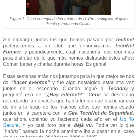
Figura 1: Cervi entregando los trastos de IT Pro evangelist al golfo
Paolo y Fernando Guillot
Sin embargo, todos los que hemos pasado por
Technet
pertenecemos a un club que denominamos
TechNet
Forever
, y periódicamente, cual masonería, nos reunimos
para disfrutar de lo que más hemos disfrutado estos años:
Comer, beber y charlar durante horas. Es genial.
Estas semanas atrás nos juntamos para lo que mejor se nos
da
"hacer eventos"
y fue algo nostalgico estar otra vez
juntos en el escenario. Cuando llegué al
Techday
y
pregunté eso de
"¿Hay Internet?"
,
Cervi
se descojonó
recordando la de veces que había tenido que escuchar eso
de mi a lo largo de los muchos años que hemos estado
juntos en la carretera con la
Gira TechNet de Seguridad
,
que ahora continúo yo haciendo cada año en el
Up To
Secure
. Y yo casi lloro por el
déjà vu
. Podía ver lo que
"habría"
pasado la noche anterior e iba a pasar en el caso