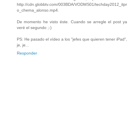
http://cdn.globbtv.com/003BDA/VODMS01/techday2012_itpr
o_chema_alonso.mp4.
De momento he visto éste. Cuando se arregle el post ya
veré el segundo ;-)
PS: He pasado el vídeo a los "jefes que quieren tener iPad",
je, je...
Responder