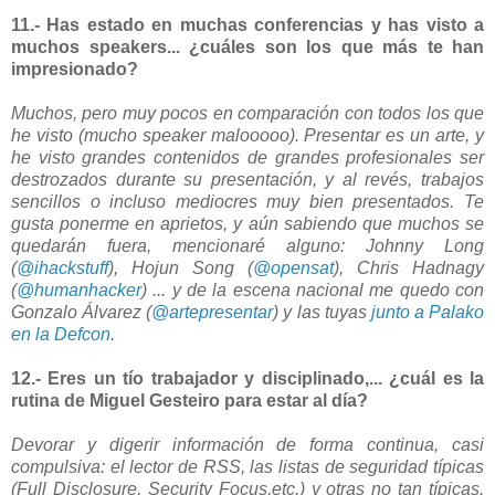
11.- Has estado en muchas conferencias y has visto a
muchos speakers... ¿cuáles son los que más te han
impresionado?
Muchos, pero muy pocos en comparación con todos los que
he visto (mucho speaker malooooo). Presentar es un arte, y
he visto grandes contenidos de grandes profesionales ser
destrozados durante su presentación, y al revés, trabajos
sencillos o incluso mediocres muy bien presentados. Te
gusta ponerme en aprietos, y aún sabiendo que muchos se
quedarán fuera, mencionaré alguno: Johnny Long
(
@ihackstuff
), Hojun Song (
@opensat
), Chris Hadnagy
(
@humanhacker
) ... y de la escena nacional me quedo con
Gonzalo Álvarez (
@artepresentar
) y las tuyas
junto a Palako
en la Defcon
.
12.- Eres un tío trabajador y disciplinado,... ¿cuál es la
rutina de Miguel Gesteiro para estar al día?
Devorar y digerir información de forma continua, casi
compulsiva: el lector de RSS, las listas de seguridad típicas
(Full Disclosure, Security Focus,etc.) y otras no tan típicas.