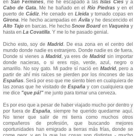
en
San Fermines
, me he escapado a las
Islas Cies
y a
Cabo de Gata
. Me he bañado en el
Río Piedras
y en el
puerto de
Cádiz
. He cenado en
Lleida
y tomado copas en
Girona
. He hecho acampadas en
Ávila
y he descencido el
Alto Tajo
en barcas. He hecho
Snow Board
en
Vaqueira
y
hasta en
La Covatilla
. Y me lo he pasado genial.
Dicho esto, soy de
Madrid
. De esa zona en el centro del
mundo donde nadie es extranjero. Donde nadie es de fuera.
Donde si vienes a
Madrid
, ya eres de
Madrid
sin importar
donde nacieras, o si eres rojo, verde, azul, negro o
amarillo. No soy gato. Mi padre sí nació en
Madrid
, pero a
partir de ahí mis raíces se pierden por los rincones de las
Españas
. Será por eso que me siento bien en cualquiera de
las zonas que he visitado de
España
y con cualquiera que
me dice
"que pá!"
me junto para tomar una cerveza.
Es por eso que a pesar de haber viajado mucho por dentro y
por fuera de
España
, siempre he querido quedarme aquí.
No tener que salir de mi tierra como muchos otros
compañeros de profesión, que buscando mejores
oportunidades han emigrado a tierras más frías, donde se
come peor, y en la que las cosas son distintas - mucho