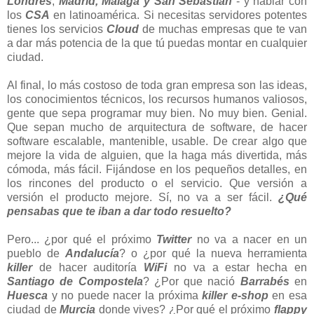
Londres
,
Madrid, Málaga y San Sebastián
- y hablar con
los
CSA
en latinoamérica. Si necesitas servidores potentes
tienes los servicios
Cloud
de muchas empresas que te van
a dar más potencia de la que tú puedas montar en cualquier
ciudad.
Al final, lo más costoso de toda gran empresa son las ideas,
los conocimientos técnicos, los recursos humanos valiosos,
gente que sepa programar muy bien. No muy bien. Genial.
Que sepan mucho de arquitectura de software, de hacer
software escalable, mantenible, usable. De crear algo que
mejore la vida de alguien, que la haga más divertida, más
cómoda, más fácil. Fijándose en los pequeños detalles, en
los rincones del producto o el servicio. Que versión a
versión el producto mejore. Sí, no va a ser fácil.
¿Qué
pensabas que te iban a dar todo resuelto?
Pero... ¿por qué el próximo
Twitter
no va a nacer en un
pueblo de
Andalucía
? o ¿por qué la nueva herramienta
killer
de hacer auditoría
WiFi
no va a estar hecha en
Santiago de Compostela
? ¿Por que nació
Barrabés
en
Huesca
y no puede nacer la próxima
killer e-shop
en esa
ciudad de
Murcia
donde vives? ¿Por qué el próximo
flappy