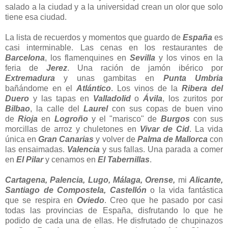
salado a la ciudad y a la universidad crean un olor que solo
tiene esa ciudad.
La lista de recuerdos y momentos que guardo de
España
es
casi interminable. Las cenas en los restaurantes de
Barcelona
, los flamenquines en
Sevilla
y los vinos en la
feria de
Jerez
. Una ración de jamón ibérico por
Extremadura
y unas gambitas en
Punta Umbria
bañándome en el
Atlántico
. Los vinos de la
Ribera del
Duero
y las tapas en
Valladolid
o
Ávila
, los zuritos por
Bilbao
, la calle del
Laurel
con sus copas de buen vino
de
Rioja
en
Logroño
y el "marisco" de
Burgos
con sus
morcillas de arroz y chuletones en
Vivar de Cid
. La vida
única en
Gran Canarias
y volver de
Palma de Mallorca
con
las ensaimadas.
Valencia
y sus fallas. Una parada a comer
en
El Pilar
y cenamos en
El Tabernillas
.
Cartagena, Palencia, Lugo, Málaga, Orense,
mi
Alicante,
Santiago de Compostela, Castellón
o la vida fantástica
que se respira en
Oviedo
. Creo que he pasado por casi
todas las provincias de España, disfrutando lo que he
podido de cada una de ellas. He disfrutado de chupinazos