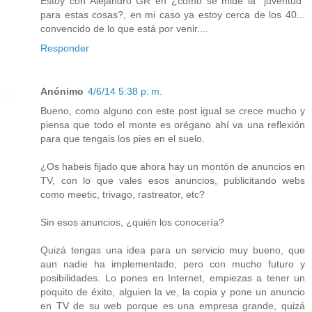
Estoy con Alejandro GR en ¿como se mide la "juventud"
para estas cosas?, en mi caso ya estoy cerca de los 40...
convencido de lo que está por venir....
Responder
Anónimo
4/6/14 5:38 p. m.
Bueno, como alguno con este post igual se crece mucho y
piensa que todo el monte es orégano ahí va una reflexión
para que tengais los pies en el suelo.
¿Os habeis fijado que ahora hay un montón de anuncios en
TV, con lo que vales esos anuncios, publicitando webs
como meetic, trivago, rastreator, etc?
Sin esos anuncios, ¿quién los conocería?
Quizá tengas una idea para un servicio muy bueno, que
aun nadie ha implementado, pero con mucho futuro y
posibilidades. Lo pones en Internet, empiezas a tener un
poquito de éxito, alguien la ve, la copia y pone un anuncio
en TV de su web porque es una empresa grande, quizá