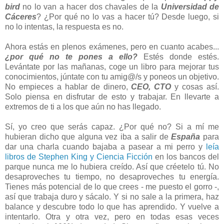
bird
no lo van a hacer dos chavales de la
Universidad de
Cáceres
? ¿Por qué no lo vas a hacer tú? Desde luego, si
no lo intentas, la respuesta es no.
Ahora estás en plenos exámenes, pero en cuanto acabes...
¿por qué no te pones a ello?
Estés donde estés.
Levántate por las mañanas, coge un libro para mejorar tus
conocimientos, júntate con tu amig@/s y poneos un objetivo.
No empieces a hablar de dinero,
CEO, CTO
y cosas así.
Solo piensa en disfrutar de esto y trabajar. En llevarte a
extremos de ti a los que aún no has llegado.
Sí, yo creo que serás capaz. ¿Por qué no? Si a mí me
hubieran dicho que alguna vez iba a salir de
España
para
dar una charla cuando bajaba a pasear a mi perro y
leía
libros de Stephen King y Ciencia Ficción
en los bancos del
parque nunca me lo hubiera creído. Así que créetelo tú. No
desaproveches tu tiempo, no desaproveches tu energía.
Tienes más potencial de lo que crees - me puesto el gorro -,
así que trabaja duro y sácalo. Y si no sale a la primera, haz
balance y descubre todo lo que has aprendido. Y vuelve a
intentarlo. Otra y otra vez, pero en todas esas veces