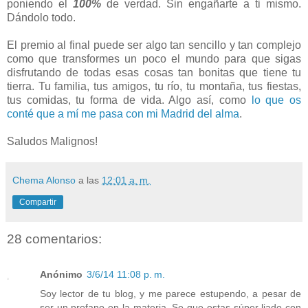
poniendo el
100%
de verdad. Sin engañarte a ti mismo.
Dándolo todo.
El premio al final puede ser algo tan sencillo y tan complejo
como que transformes un poco el mundo para que sigas
disfrutando de todas esas cosas tan bonitas que tiene tu
tierra. Tu familia, tus amigos, tu río, tu montaña, tus fiestas,
tus comidas, tu forma de vida. Algo así, como
lo que os
conté que a mí me pasa con mi Madrid del alma
.
Saludos Malignos!
Chema Alonso
a las
12:01 a. m.
Compartir
28 comentarios:
Anónimo
3/6/14 11:08 p. m.
Soy lector de tu blog, y me parece estupendo, a pesar de
ser un profano en la materia. Se que estas súper liado con