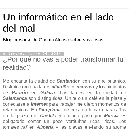
Un informático en el lado
del mal
Blog personal de Chema Alonso sobre sus cosas.
miércoles, junio 04, 2014
¿Por qué no vas a poder transformar tu
realidad?
Me encanta la ciudad de
Santander
, con su aire británico.
Disfruto como nada del
albariño
, el
marisco
y los pimientos
de
Padrón
en
Galicia
. Las tardes en la ciudad de
Salamanca
son distinguidas. Un té o un café en la plaza y
conectarse a
Internet
para trabajar me dieron momentos de
relax únicos. En
Pamplona
me encanta tomar unas cañas
en la plaza del
Castillo
y cuando paso por
Murcia
es
obligatorio comer un poco verduritas ricas, ricas. Los
tomates
raf
en
Almería
y las playas enviando su aroma