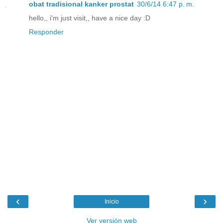
obat tradisional kanker prostat
30/6/14 6:47 p. m.
hello,, i'm just visit,, have a nice day :D
Responder
‹
›
Inicio
Ver versión web