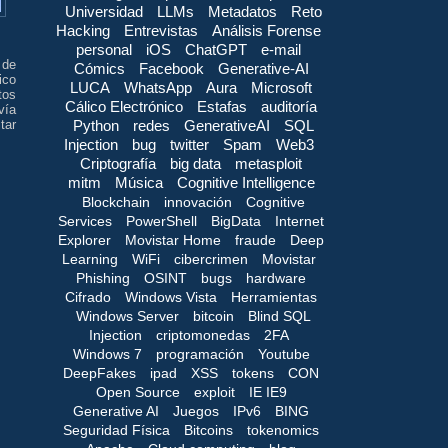
Universidad
LLMs
Metadatos
Reto
Hacking
Entrevistas
Análisis Forense
personal
iOS
ChatGPT
e-mail
 de
Cómics
Facebook
Generative-AI
ico
LUCA
WhatsApp
Aura
Microsoft
tos
Cálico Electrónico
Estafas
auditoría
vía
Python
redes
GenerativeAI
SQL
tar
Injection
bug
twitter
Spam
Web3
Criptografía
big data
metasploit
mitm
Música
Cognitive Intelligence
Blockchain
innovación
Cognitive
Services
PowerShell
BigData
Internet
Explorer
Movistar Home
fraude
Deep
Learning
WiFi
cibercrimen
Movistar
Phishing
OSINT
bugs
hardware
Cifrado
Windows Vista
Herramientas
Windows Server
bitcoin
Blind SQL
Injection
criptomonedas
2FA
Windows 7
programación
Youtube
DeepFakes
ipad
XSS
tokens
CON
Open Source
exploit
IE IE9
Generative AI
Juegos
IPv6
BING
Seguridad Física
Bitcoins
tokenomics