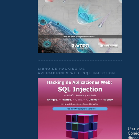
LIBRO DE HACKING DE
APLICACIONES WEB: SQL INJECTION
Una v
Conéc
direcc