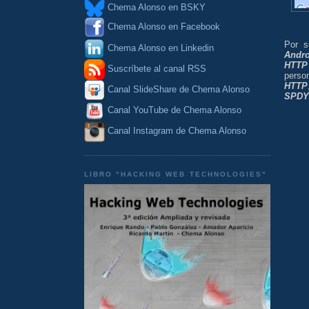
Chema Alonso en BSKY
Chema Alonso en Facebook
Por s
Chema Alonso en Linkedin
Andro
HTTP
Suscríbete al canal RSS
person
HTTP
Canal SlideShare de Chema Alonso
SPDY
Canal YouTube de Chema Alonso
Canal Instagram de Chema Alonso
LIBRO "HACKING WEB TECHNOLOGIES"