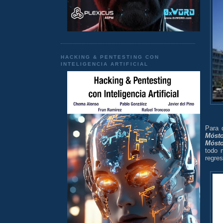
HACKING & PENTESTING CON
INTELIGENCIA ARTIFICIAL
Para 
Mósto
Mósto
todo 
regres