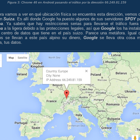
Figura 3: Chrome 46 en Android pasando el tráfico por la dirección 66.249.81.159
ora vamos a ver en qué ubicación física se encuentra esta dirección, vemos 
en
Suiza
. Es allí donde Google ha puesto algunos de sus servidores
SPDY
p
pa
. Ya sabéis que hay restricciones serias para llevarse el tráfico fuera
pa
a la ligera debido a las protecciones legales, así que
Google
los ha instal
 centro de datos que tiene en el país suizo. Parece una metáfora. Igual 
s se llevan a este país alpino su dinero,
Google
se lleva otra cosa 
a, tus datos.