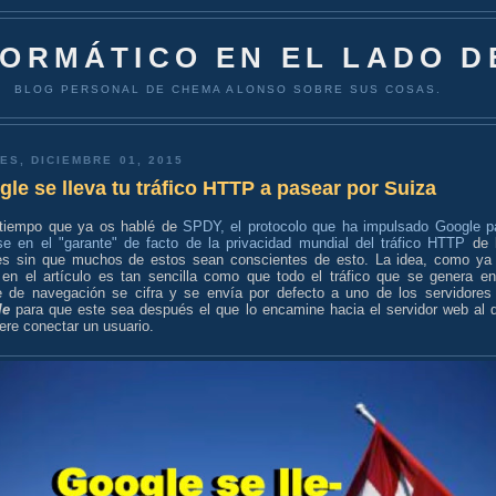
FORMÁTICO EN EL LADO D
BLOG PERSONAL DE CHEMA ALONSO SOBRE SUS COSAS.
ES, DICIEMBRE 01, 2015
le se lleva tu tráfico HTTP a pasear por Suiza
tiempo que ya os hablé de
SPDY, el protocolo que ha impulsado Google p
rse en el "garante" de facto de la privacidad mundial del tráfico HTTP
de 
tes sin que muchos de estos sean conscientes de esto. La idea, como ya
 en el artículo es tan sencilla como que todo el tráfico que se genera en
te de navegación se cifra y se envía por defecto a uno de los servidores
le
para que este sea después el que lo encamine hacia el servidor web al 
ere conectar un usuario.