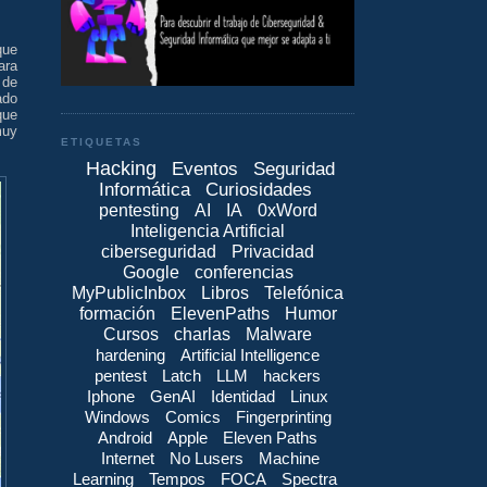
que
ara
 de
ado
que
muy
ETIQUETAS
Hacking
Eventos
Seguridad
Informática
Curiosidades
pentesting
AI
IA
0xWord
Inteligencia Artificial
ciberseguridad
Privacidad
Google
conferencias
MyPublicInbox
Libros
Telefónica
formación
ElevenPaths
Humor
Cursos
charlas
Malware
hardening
Artificial Intelligence
pentest
Latch
LLM
hackers
Iphone
GenAI
Identidad
Linux
Windows
Comics
Fingerprinting
Android
Apple
Eleven Paths
Internet
No Lusers
Machine
Learning
Tempos
FOCA
Spectra