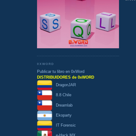
0XWORD
Publicar tu libro en 0xWord
DISTRIBUIDORES de 0xWORD
DragonJAR
8.8 Chile
Dreamlab
Ekoparty
IT Forensic
e-Hack MX