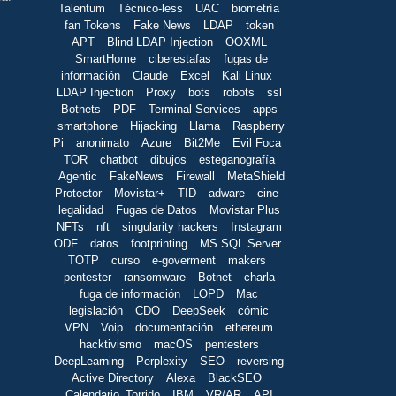
Talentum
Técnico-less
UAC
biometría
fan Tokens
Fake News
LDAP
token
APT
Blind LDAP Injection
OOXML
SmartHome
ciberestafas
fugas de
información
Claude
Excel
Kali Linux
LDAP Injection
Proxy
bots
robots
ssl
Botnets
PDF
Terminal Services
apps
smartphone
Hijacking
Llama
Raspberry
Pi
anonimato
Azure
Bit2Me
Evil Foca
TOR
chatbot
dibujos
esteganografía
Agentic
FakeNews
Firewall
MetaShield
Protector
Movistar+
TID
adware
cine
legalidad
Fugas de Datos
Movistar Plus
NFTs
nft
singularity hackers
Instagram
ODF
datos
footprinting
MS SQL Server
TOTP
curso
e-goverment
makers
pentester
ransomware
Botnet
charla
fuga de información
LOPD
Mac
legislación
CDO
DeepSeek
cómic
VPN
Voip
documentación
ethereum
hacktivismo
macOS
pentesters
DeepLearning
Perplexity
SEO
reversing
Active Directory
Alexa
BlackSEO
Calendario_Torrido
IBM
VR/AR
API