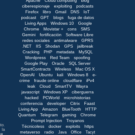
Apache
Cloud computing
blog
ciberespionaje
exploiting
podcasts
Firefox
libro
Gmail
DNS
IoT
podcast
GPT
blogs
fuga de datos
Living Apps
Windows 10
Google
Chrome
Movistar +
cons
SMS
Gemini
fortificación
Software Libre
redes sociales
antimalware
GPRS
.NET
IIS
Shodan
GPS
jailbreak
Cracking
PHP
metadata
MySQL
Wordpress
Red Team
spoofing
Google Play
Oracle
SQL Server
SmartContracts
Wireless
Mac OS X
OpenAI
Ubuntu
kali
Windows 8
e-
crime
fraude online
cloudflare
iPv4
leak
Cloud
SmartTV
Wayra
javascript
Windows XP
ciberguerra
hacked
PCWorld
microhistorias
conferencia
developer
Citrix
Faast
Living App
Amazon
BlueTooth
HTTP
Quantum
Telegram
gaming
Chrome
Prompt Injection
Troyanos
to.
Técnicoless
docker
exploits
https
 la
metaverso
radio
Java
Office
Tacyt
ca
.