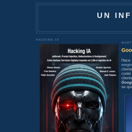
UN IN
HACKING IA
MART
Goog
Hace 
eregi
clien
conté
clien
Goog
se qui