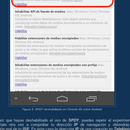
Figura 5: SPDY deshabilitado en Chrome 46 sobre Android
ez que hayas deshabilitado el uso de
SPDY
, puedes repetir el experimen
tate otra vez a comprobar tu dirección
IP
de navegación y obtendrás
ión real de tu
ISP
. En este caso la dirección
IP
de una conexión en
Telefóni