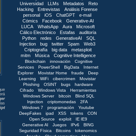
Universidad
LLMs
Metadatos
Reto
Hacking
Entrevistas
Análisis Forense
personal
iOS
ChatGPT
e-mail
Cómics
Facebook
Generative-AI
LUCA
WhatsApp
Aura
Microsoft
Cálico Electrónico
Estafas
auditoría
Python
redes
GenerativeAI
SQL
Injection
bug
twitter
Spam
Web3
Criptografía
big data
metasploit
mitm
Música
Cognitive Intelligence
Blockchain
innovación
Cognitive
Services
PowerShell
BigData
Internet
Explorer
Movistar Home
fraude
Deep
Learning
WiFi
cibercrimen
Movistar
Phishing
OSINT
bugs
hardware
que
Cifrado
Windows Vista
Herramientas
erá
Windows Server
bitcoin
Blind SQL
ger
Injection
criptomonedas
2FA
las
Windows 7
programación
Youtube
ipt
DeepFakes
ipad
XSS
tokens
CON
Open Source
exploit
IE IE9
Generative AI
Juegos
IPv6
BING
Seguridad Física
Bitcoins
tokenomics