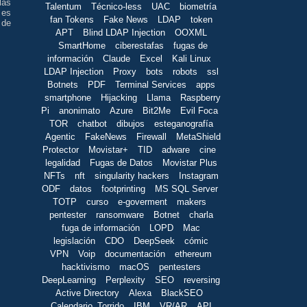
las
Talentum
Técnico-less
UAC
biometría
 es
fan Tokens
Fake News
LDAP
token
 de
APT
Blind LDAP Injection
OOXML
SmartHome
ciberestafas
fugas de
información
Claude
Excel
Kali Linux
LDAP Injection
Proxy
bots
robots
ssl
Botnets
PDF
Terminal Services
apps
smartphone
Hijacking
Llama
Raspberry
Pi
anonimato
Azure
Bit2Me
Evil Foca
TOR
chatbot
dibujos
esteganografía
Agentic
FakeNews
Firewall
MetaShield
Protector
Movistar+
TID
adware
cine
legalidad
Fugas de Datos
Movistar Plus
NFTs
nft
singularity hackers
Instagram
ODF
datos
footprinting
MS SQL Server
TOTP
curso
e-goverment
makers
pentester
ransomware
Botnet
charla
fuga de información
LOPD
Mac
legislación
CDO
DeepSeek
cómic
VPN
Voip
documentación
ethereum
hacktivismo
macOS
pentesters
DeepLearning
Perplexity
SEO
reversing
Active Directory
Alexa
BlackSEO
Calendario_Torrido
IBM
VR/AR
API