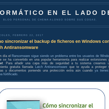
FORMÁTICO EN EL LADO D
BLOG PERSONAL DE CHEMA ALONSO SOBRE SUS COSAS.
COLES, FEBRERO 22, 2017
o sincronizar el backup de ficheros en Windows co
ch Antiransomware
n día el
Ransomware sigue siendo un problema entre los usuarios de Wind
e se ha convertido en una popular herramienta para realizar extorsiones 
et
. Para añadir una capa más de seguridad a tu sistema creamos 
mienta gratuita llamada
Latch Antiransomware
que te ayuda a proteger 
tas y documentos poniendo una protección extra aún cuando
ya tienes
a fortificado
.