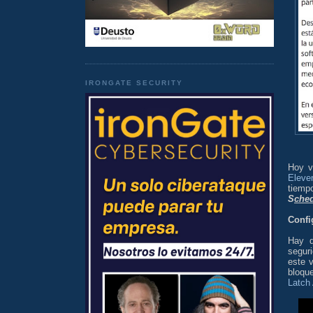
IRONGATE SECURITY
Hoy v
Eleve
tiemp
S
che
Confi
Hay q
segur
este v
bloqu
Latc