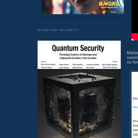
QUANTUM SECURITY
Mañan
sesió
su fu