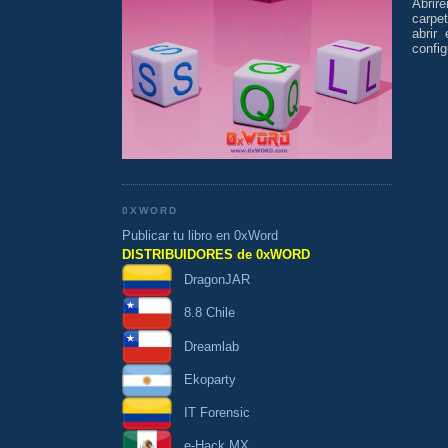
Abrir
carpet
abrir
config
0XWORD
Publicar tu libro en 0xWord
DISTRIBUIDORES de 0xWORD
DragonJAR
8.8 Chile
Dreamlab
Ekoparty
IT Forensic
e-Hack MX