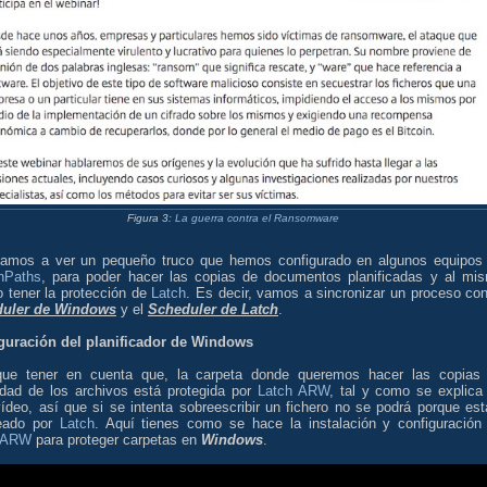
Figura 3:
La guerra contra el Ransomware
amos a ver un pequeño truco que hemos configurado en algunos equipos
nPaths
, para poder hacer las copias de documentos planificadas y al mi
o tener la protección de
Latch
. Es decir, vamos a sincronizar un proceso con
duler de Windows
y el
Scheduler de Latch
.
guración del planificador de Windows
ue tener en cuenta que, la carpeta donde queremos hacer las copias
idad de los archivos está protegida por
Latch ARW
, tal y como se explica
ídeo, así que si se intenta sobreescribir un fichero no se podrá porque est
eado por
Latch
. Aquí tienes como se hace la instalación y configuración
h ARW
para proteger carpetas en
Windows
.