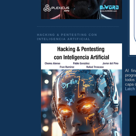
HACKING & PENTESTING CON
INTELIGENCIA ARTIFICIAL
Al fi
progra
todos
capa d
Latch