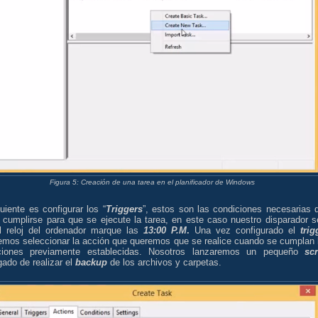
Figura 5: Creación de una tarea en el planificador de Windows
uiente es configurar los “
Triggers
”, estos son las condiciones necesarias 
 cumplirse para que se ejecute la tarea, en este caso nuestro disparador s
l reloj del ordenador marque las
13:00 P.M
.
Una vez configurado el
trig
emos seleccionar la acción que queremos que se realice cuando se cumplan 
ciones previamente establecidas. Nosotros lanzaremos un pequeño
scr
ado de realizar el
backup
de los archivos y carpetas.