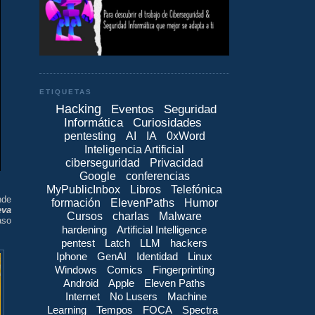
ETIQUETAS
Hacking
Eventos
Seguridad
Informática
Curiosidades
pentesting
AI
IA
0xWord
Inteligencia Artificial
ciberseguridad
Privacidad
Google
conferencias
MyPublicInbox
Libros
Telefónica
nde
formación
ElevenPaths
Humor
eva
Cursos
charlas
Malware
aso
hardening
Artificial Intelligence
pentest
Latch
LLM
hackers
Iphone
GenAI
Identidad
Linux
Windows
Comics
Fingerprinting
Android
Apple
Eleven Paths
Internet
No Lusers
Machine
Learning
Tempos
FOCA
Spectra