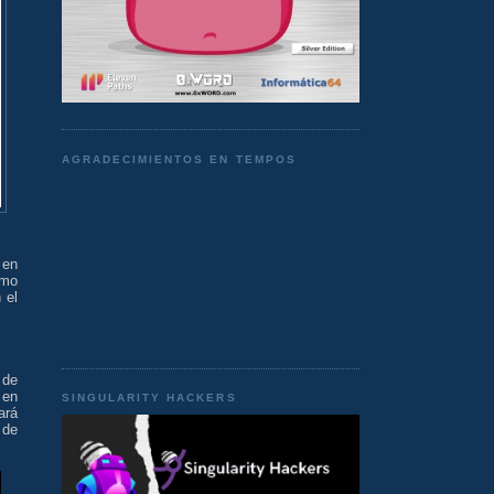
AGRADECIMIENTOS EN TEMPOS
 en
smo
 el
 de
 en
SINGULARITY HACKERS
ará
 de