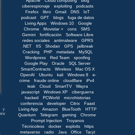
Apache
Cloud computing
blog
ciberespionaje
exploiting
podcasts
Firefox
libro
Gmail
DNS
IoT
podcast
GPT
blogs
fuga de datos
Living Apps
Windows 10
Google
Chrome
Movistar +
cons
SMS
Gemini
fortificación
Software Libre
redes sociales
antimalware
GPRS
.NET
IIS
Shodan
GPS
jailbreak
Cracking
PHP
metadata
MySQL
Wordpress
Red Team
spoofing
Google Play
Oracle
SQL Server
SmartContracts
Wireless
Mac OS X
OpenAI
Ubuntu
kali
Windows 8
e-
crime
fraude online
cloudflare
iPv4
leak
Cloud
SmartTV
Wayra
javascript
Windows XP
ciberguerra
hacked
PCWorld
microhistorias
conferencia
developer
Citrix
Faast
Living App
Amazon
BlueTooth
HTTP
s y
ara
Quantum
Telegram
gaming
Chrome
Prompt Injection
Troyanos
Técnicoless
docker
exploits
https
metaverso
radio
Java
Office
Tacyt