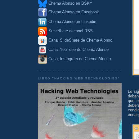
Chema Alonso en BSKY
Chema Alonso en Facebook
Chema Alonso en Linkedin
Suscríbete al canal RSS
Canal SlideShare de Chema Alonso
Canal YouTube de Chema Alonso
Canal Instagram de Chema Alonso
LIBRO "HACKING WEB TECHNOLOGIES"
Lo sig
deben
que e
deber
condi
encarg