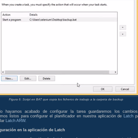
Figura 6: Script en BAT que copia los ficheros de trabajo a la carpeta de backup
o hayamos acabado de configurar la tarea guardaremos los cambio
mos listos para configurar el planificador en nuestra aplicación de
Latch
p
lar
Latch ARW
.
guración en la aplicación de Latch