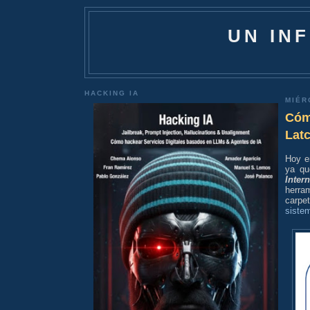
UN IN
HACKING IA
MIÉR
Cóm
Lat
Hoy e
ya qu
Intern
herra
carpe
sistem