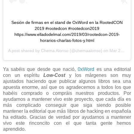
Sesión de firmas en el stand de OxWord en la RootedCON
2019 #rootedcon #rootedcon2019
https://www.elladodelmal.com/2019/03/rootedcon-2019-
horarios-charlas-fotos-y.html
A post shared by
Chema Alonso
(@chemaalonso) on
Mar 28, 2019 at 3:43am PDT
Ya sabéis que desde que nació,
0xWord
es una editorial
con un espíritu
Low-Cost
y los márgenes son muy
ajustados haciendo que publicar algunos libros sea una
apuesta enorme, así que os agradecemos a todos los que
habéis comprado o compráis nuestros productos. Por
ayudarnos a mantener vivo este proyecto, que cada día es
más complicado conseguir que siga siendo posible
mantener la editorial que más libros de hacking en española
ha editado. Gracias de verdad por ayudarnos a mantener
vivo este rinconcito con el que tanta gente hemos
aprendido.