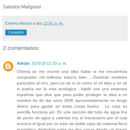
Saludos Malignos!
Chema Alonso
a las
12:01 a. m.
Compartir
2 comentarios:
Adrián
31/5/19 12:32 a. m.
Chema se me ocurrió una idea haber si me encuentras
comprador mil millones estaría bien ....Existirán modelos
parecidos al mío, pero no sé si es como el mi idea y no sé
si podría ser la más ecológica , hablé con una empresa
española que dice que para poder proteger la idea a mi
nombre he de dar unos 300€ aproximadamente no tengo
dinero para gastar en estas cosas bueno . La cosa es
sencilla funciona así. En una sección del tubo de agua fría
de punto de agua a calentar iría el mecanismo por el cual
entraría el igual por un tubo de doble capa de material ferró
magnético dejándola entre las dos capas dando un mayor