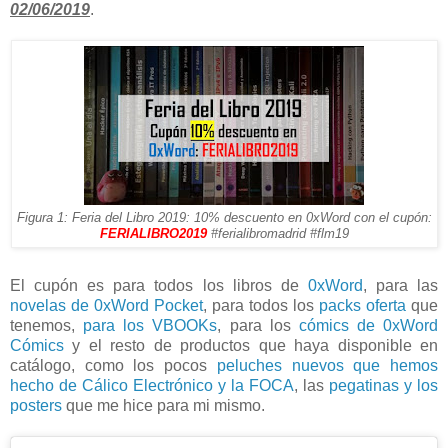
02/06/2019
.
Figura 1: Feria del Libro 2019: 10% descuento en 0xWord con el cupón:
FERIALIBRO2019
#ferialibromadrid #flm19
El cupón es para todos los libros de
0xWord
, para las
novelas de 0xWord Pocket
, para todos los
packs oferta
que
tenemos,
para los VBOOKs
, para los
cómics de 0xWord
Cómics
y el resto de productos que haya disponible en
catálogo, como los pocos
peluches nuevos que hemos
hecho de Cálico Electrónico y la FOCA
, las
pegatinas y los
posters
que me hice para mi mismo.