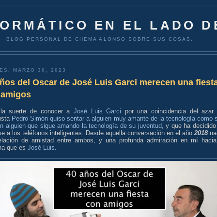
FORMÁTICO EN EL LADO D
BLOG PERSONAL DE CHEMA ALONSO SOBRE SUS COSAS.
ES, MARZO 30, 2023
ños del Oscar de José Luis Garci merecen una fiest
 amigos
la suerte de conocer a
José Luis Garci
por una coincidencia del azar.
dista
Pedro Simón quiso sentar a alguien muy amante de la tecnología como 
on alguien que sigue amando la tecnología de su juventud
, y que ha decidido
e a los teléfonos inteligentes. Desde aquella conversación en el año
2018
na
elación de amistad entre ambos, y una profunda admiración en mí hacia
na que es
José Luis
.