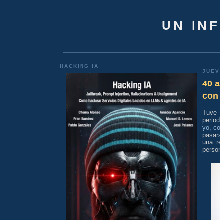
UN IN
HACKING IA
JUEV
40 a
con
Tuve 
perio
yo, c
pasars
una r
perso