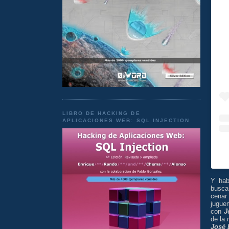
LIBRO DE HACKING DE
APLICACIONES WEB: SQL INJECTION
Y hab
busc
cenar
jugue
con
J
de la
José 