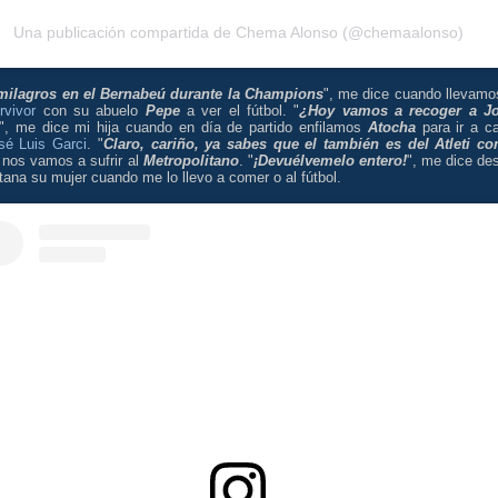
Una publicación compartida de Chema Alonso (@chemaalonso)
milagros en el Bernabeú durante la Champions
", me dice cuando llevamo
rvivor
con su abuelo
Pepe
a ver el fútbol. "
¿Hoy vamos a recoger a J
", me dice mi hija cuando en día de partido enfilamos
Atocha
para ir a c
sé Luis Garci
. "
Claro, cariño, ya sabes que el también es del Atleti c
 nos vamos a sufrir al
Metropolitano
. "
¡Devuélvemelo entero!
", me dice de
tana su mujer cuando me lo llevo a comer o al fútbol.