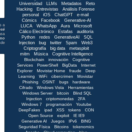
Universidad
LLMs
Metadatos
Reto
Hacking
Entrevistas
Análisis Forense
personal
iOS
ChatGPT
e-mail
Cómics
Facebook
Generative-AI
s a
LUCA
WhatsApp
Aura
Microsoft
osé
Cálico Electrónico
Estafas
auditoría
asa
Python
redes
GenerativeAI
SQL
omo
Injection
bug
twitter
Spam
Web3
sde
Criptografía
big data
metasploit
mitm
Música
Cognitive Intelligence
Blockchain
innovación
Cognitive
Services
PowerShell
BigData
Internet
Explorer
Movistar Home
fraude
Deep
Learning
WiFi
cibercrimen
Movistar
Phishing
OSINT
bugs
hardware
Cifrado
Windows Vista
Herramientas
Windows Server
bitcoin
Blind SQL
Injection
criptomonedas
2FA
Windows 7
programación
Youtube
DeepFakes
ipad
XSS
tokens
CON
Open Source
exploit
IE IE9
Generative AI
Juegos
IPv6
BING
Seguridad Física
Bitcoins
tokenomics