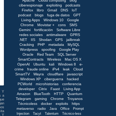
Apache
Cloud computing
blog
ciberespionaje
exploiting
podcasts
Firefox
libro
Gmail
DNS
IoT
podcast
blogs
fuga de datos
GPT
Living Apps
Windows 10
Google
Chrome
Movistar +
cons
SMS
Gemini
fortificación
Software Libre
redes sociales
antimalware
GPRS
.NET
IIS
Shodan
GPS
jailbreak
Cracking
PHP
metadata
MySQL
Wordpress
spoofing
Google Play
Oracle
Red Team
SQL Server
SmartContracts
Wireless
Mac OS X
OpenAI
Ubuntu
kali
Windows 8
e-
crime
fraude online
iPv4
leak
Cloud
SmartTV
Wayra
cloudflare
javascript
Windows XP
ciberguerra
hacked
PCWorld
microhistorias
conferencia
developer
Citrix
Faast
Living App
. Y
Amazon
BlueTooth
HTTP
Quantum
s a
Telegram
gaming
Chrome
Troyanos
que
gan
Técnicoless
docker
exploits
https
mos
metaverso
radio
Java
Office
Prompt
ita
Injection
Tacyt
Talentum
Técnico-less
. Y