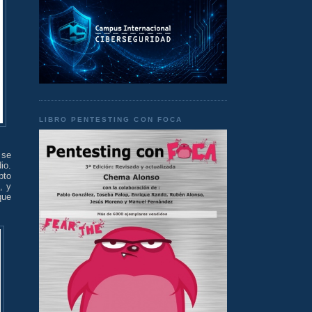
LIBRO PENTESTING CON FOCA
 se
io.
pto
, y
que