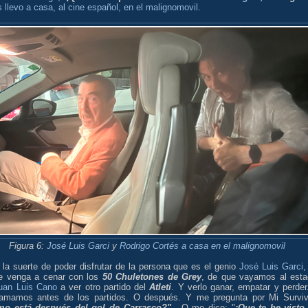
 llevo a casa, al cine español, en el malignomovil
.
Figura 6:
José Luis Garci
y
Rodrigo Cortés
a casa en el malignomovil
 la suerte de poder disfrutar de la persona que es el genio
José Luis Garci
,
e venga a cenar con los
50 Chuletones de Grey
, de que vayamos al esta
uan Luis Cano
a ver otro partido del
Atleti
. Y verlo ganar, empatar y perder
lamamos antes de los partidos. O después. Y me pregunta por Mi Surviv
o está después del gol de Carrasco?"
. O me dice: "
¡Que te he visto