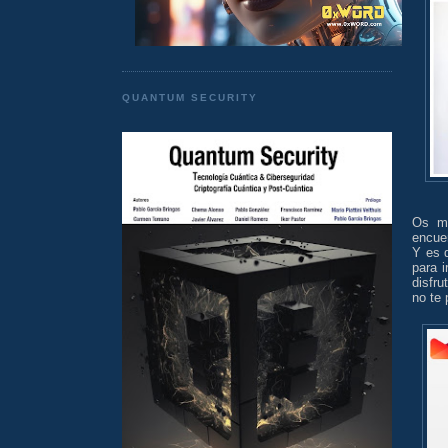
QUANTUM SECURITY
Os me
encue
Y es 
para i
disfr
no te 