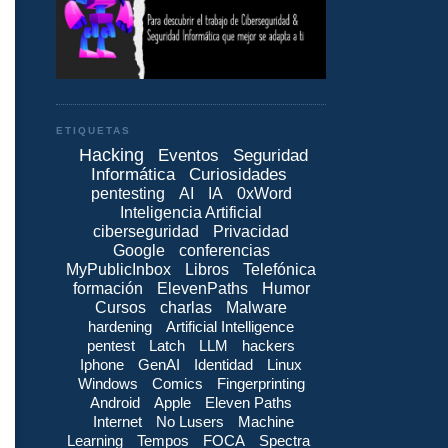
ETIQUETAS
Hacking
Eventos
Seguridad
Informática
Curiosidades
pentesting
AI
IA
0xWord
Inteligencia Artificial
ciberseguridad
Privacidad
Google
conferencias
MyPublicInbox
Libros
Telefónica
formación
ElevenPaths
Humor
Cursos
charlas
Malware
hardening
Artificial Intelligence
pentest
Latch
LLM
hackers
Iphone
GenAI
Identidad
Linux
Windows
Comics
Fingerprinting
Android
Apple
Eleven Paths
Internet
No Lusers
Machine
Learning
Tempos
FOCA
Spectra