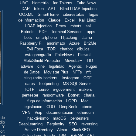
UAC
biometría
fan Tokens
Fake News
LDAP
token
APT
Blind LDAP Injection
OOXML
SmartHome
ciberestafas
fugas
de información
Claude
Excel
Kali Linux
LDAP Injection
Proxy
robots
ssl
Botnets
PDF
Terminal Services
apps
bots
smartphone
Hijacking
Llama
Raspberry Pi
anonimato
Azure
Bit2Me
Evil Foca
TOR
chatbot
dibujos
esteganografía
FakeNews
Firewall
MetaShield Protector
Movistar+
TID
adware
cine
legalidad
Agentic
Fugas
de Datos
Movistar Plus
NFTs
nft
singularity hackers
Instagram
ODF
datos
footprinting
MS SQL Server
TOTP
curso
e-goverment
makers
pentester
ransomware
Botnet
charla
fuga de información
LOPD
Mac
legislación
CDO
DeepSeek
cómic
VPN
Voip
documentación
ethereum
 de
hacktivismo
macOS
pentesters
dio
DeepLearning
Perplexity
SEO
reversing
. Y
Active Directory
Alexa
BlackSEO
or:
Calendario_Torrido
IBM
VR/AR
API
 en