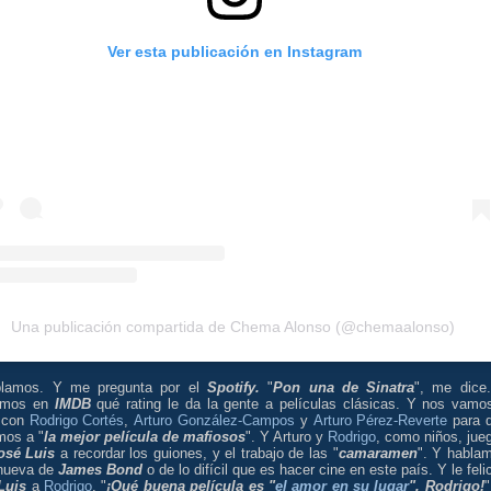
Ver esta publicación en Instagram
Una publicación compartida de Chema Alonso (@chemaalonso)
lamos. Y me pregunta por el
Spotify.
"
Pon una de Sinatra
", me dice
amos en
IMDB
qué rating le da la gente a películas clásicas. Y nos vamo
 con
Rodrigo Cortés
,
Arturo González-Campos
y
Arturo Pérez-Reverte
para 
mos a "
la mejor película de mafiosos
". Y Arturo y
Rodrigo
, como niños, jue
osé Luis
a recordar los guiones, y el trabajo de las "
camaramen
". Y habla
 nueva de
James Bond
o de lo difícil que es hacer cine en este país. Y le felic
Luis
a
Rodrigo
, "
¡Qué buena película es "
el amor en su lugar
", Rodrigo!
"