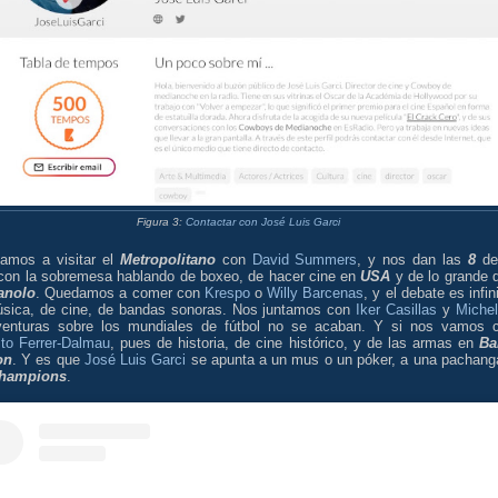
Figura 3:
Contactar con José Luis Garci
amos a visitar el
Metropolitano
con
David Summers
, y nos dan las
8
de
 con la sobremesa hablando de boxeo, de hacer cine en
USA
y de lo grande 
anolo
. Quedamos a comer con
Krespo
o
Willy Barcenas
, y el debate es infin
sica, de cine, de bandas sonoras. Nos juntamos con
Iker Casillas
y
Miche
venturas sobre los mundiales de fútbol no se acaban. Y si nos vamos 
to Ferrer-Dalmau
, pues de historia, de cine histórico, y de las armas en
Ba
on
. Y es que
José Luis Garci
se apunta a un mus o un póker, a una pachang
hampions
.