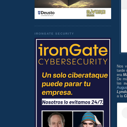
IRONGATE SECURITY
Nos v
tarde
era
M
De mú
las a
Augus
Lynd
a la
C