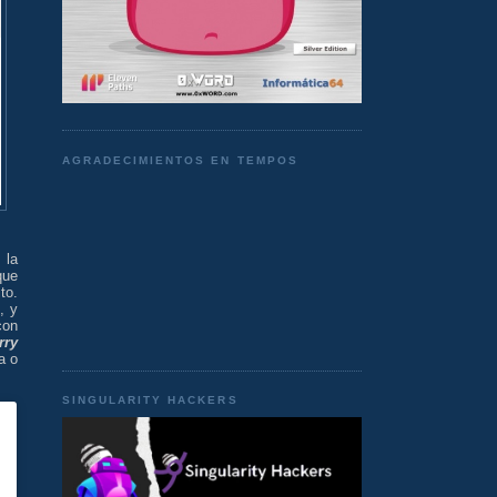
AGRADECIMIENTOS EN TEMPOS
 la
que
ito.
l
, y
con
rry
a o
SINGULARITY HACKERS