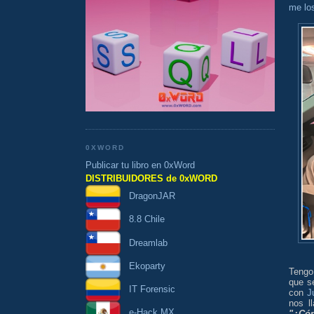
me los
0XWORD
Publicar tu libro en 0xWord
DISTRIBUIDORES de 0xWORD
DragonJAR
8.8 Chile
Dreamlab
Ekoparty
Tengo
que s
IT Forensic
con
J
nos l
e-Hack MX
"¿Cóm