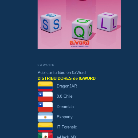
0XWORD
Publicar tu libro en 0xWord
DISTRIBUIDORES de 0xWORD
DragonJAR
8.8 Chile
Dreamlab
Ekoparty
IT Forensic
e-Hack MX