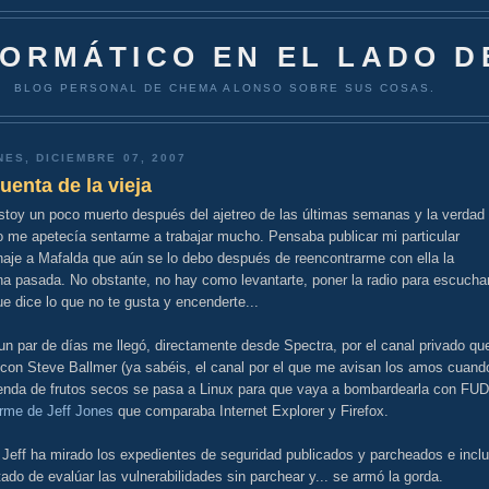
FORMÁTICO EN EL LADO D
BLOG PERSONAL DE CHEMA ALONSO SOBRE SUS COSAS.
NES, DICIEMBRE 07, 2007
uenta de la vieja
stoy un poco muerto después del ajetreo de las últimas semanas y la verdad
o me apetecía sentarme a trabajar mucho. Pensaba publicar mi particular
aje a Mafalda que aún se lo debo después de reencontrarme con ella la
a pasada. No obstante, no hay como levantarte, poner la radio para escucha
e dice lo que no te gusta y encenderte...
n par de días me llegó, directamente desde Spectra, por el canal privado qu
 con Steve Ballmer (ya sabéis, el canal por el que me avisan los amos cuand
ienda de frutos secos se pasa a Linux para que vaya a bombardearla con FUD
orme de Jeff Jones
que comparaba Internet Explorer y Firefox.
 Jeff ha mirado los expedientes de seguridad publicados y parcheados e incl
tado de evalúar las vulnerabilidades sin parchear y... se armó la gorda.