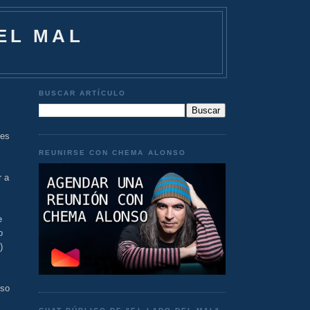
EL MAL
BUSCAR ARTÍCULO
 es
REUNIRSE CON CHEMA ALONSO
r a
e
o
)
uso