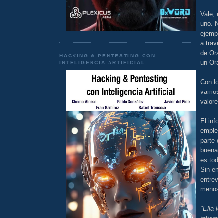
Vale,
uno. 
ejemp
a trav
de Or
HACKING & PENTESTING CON
un Ora
INTELIGENCIA ARTIFICIAL
Con lo
vamos 
valore
El inf
emplea
parte
buenas
es tod
Sin e
entrev
menos
"Ella 