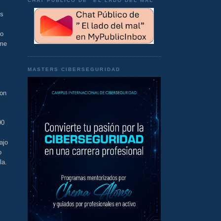
CHAT PÚBLICO DE "EL LADO DEL MAL"
os
go
rme
MASTERS CIBERSEGURIDAD
son
90
ajo
o
la.