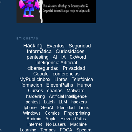
e
ETIQUETAS
Hacking
Eventos
Seguridad
Informática
Curiosidades
pentesting
AI
IA
0xWord
Inteligencia Artificial
ciberseguridad
Privacidad
Google
conferencias
MyPublicInbox
Libros
Telefónica
formación
ElevenPaths
Humor
Cursos
charlas
Malware
hardening
Artificial Intelligence
pentest
Latch
LLM
hackers
Iphone
GenAI
Identidad
Linux
.
Windows
Comics
Fingerprinting
Android
Apple
Eleven Paths
Internet
No Lusers
Machine
Learning
Tempos
FOCA
Spectra
o.