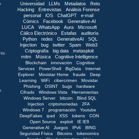
Universidad
LLMs
Metadatos
Reto
o
Hacking
Entrevistas
Análisis Forense
personal
iOS
ChatGPT
e-mail
Cómics
Facebook
Generative-AI
LUCA
WhatsApp
Aura
Microsoft
Cálico Electrónico
Estafas
auditoría
Python
redes
GenerativeAI
SQL
Injection
bug
twitter
Spam
Web3
Criptografía
big data
metasploit
nte
mitm
Música
Cognitive Intelligence
Blockchain
innovación
Cognitive
Services
PowerShell
BigData
Internet
Explorer
Movistar Home
fraude
Deep
Learning
WiFi
cibercrimen
Movistar
Phishing
OSINT
bugs
hardware
e
Cifrado
Windows Vista
Herramientas
Windows Server
bitcoin
Blind SQL
Injection
criptomonedas
2FA
Windows 7
programación
Youtube
DeepFakes
ipad
XSS
tokens
CON
Open Source
exploit
IE IE9
Generative AI
Juegos
IPv6
BING
Seguridad Física
Bitcoins
tokenomics