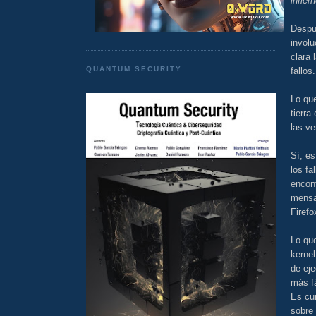
infier
Despué
invol
clara 
QUANTUM SECURITY
fallos.
Lo que
tierra
las v
Sí, es
los fa
encont
mensa
Firefo
Lo que
kernel
de eje
más fá
Es cu
sobre 