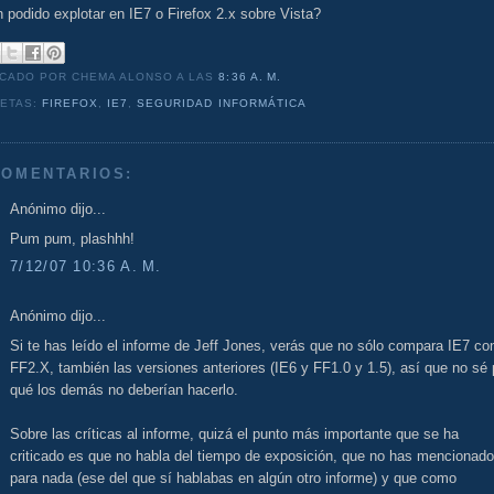
 podido explotar en IE7 o Firefox 2.x sobre Vista?
ICADO POR CHEMA ALONSO
A LAS
8:36 A. M.
UETAS:
FIREFOX
,
IE7
,
SEGURIDAD INFORMÁTICA
COMENTARIOS:
Anónimo dijo...
Pum pum, plashhh!
7/12/07 10:36 A. M.
Anónimo dijo...
Si te has leído el informe de Jeff Jones, verás que no sólo compara IE7 co
FF2.X, también las versiones anteriores (IE6 y FF1.0 y 1.5), así que no sé 
qué los demás no deberían hacerlo.
Sobre las críticas al informe, quizá el punto más importante que se ha
criticado es que no habla del tiempo de exposición, que no has mencionado
para nada (ese del que sí hablabas en algún otro informe) y que como