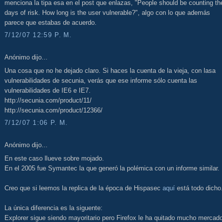
menciona la tipa esa en el post que enlazas, "People should be counting th
days of risk. How long is the user vulnerable?", algo con lo que además
parece que estabas de acuerdo.
7/12/07 12:59 P. M.
Anónimo dijo...
Una cosa que no he dejado claro. Si haces la cuenta de la vieja, con lasa
vulnerabilidades de secunia, verás que ese informe sólo cuenta las
vulnerabilidades de IE6 e IE7.
http://secunia.com/product/11/
http://secunia.com/product/12366/
7/12/07 1:06 P. M.
Anónimo dijo...
En este caso llueve sobre mojado.
En el 2005 fue Symantec la que generó la polémica con un informe similar.
Creo que si leemos la replica de la época de Hispasec
aquí
está todo dicho
La única diferencia es la siguente:
Explorer sigue siendo mayoritario pero Firefox le ha quitado mucho mercad