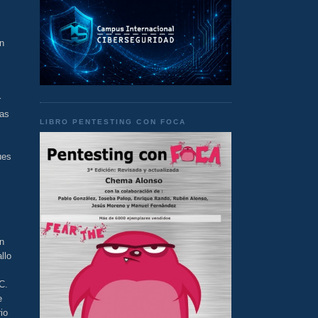
n
r
das
LIBRO PENTESTING CON FOCA
ues
un
llo
C.
e
io