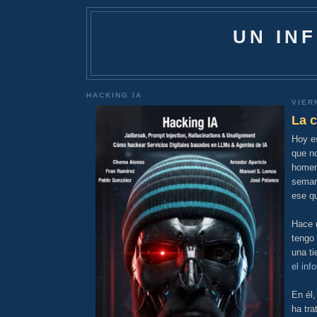
UN IN
HACKING IA
VIER
La c
Hoy e
que n
homen
seman
ese qu
Hace u
tengo
una t
el inf
En él,
ha tra