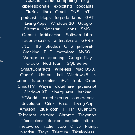
Apache
Cloud computing
blog
ciberespionaje
exploiting
podcasts
Firefox
libro
Gmail
DNS
IoT
podcast
blogs
fuga de datos
GPT
Living Apps
Windows 10
Google
Chrome
Movistar +
cons
SMS
Gemini
fortificación
Software Libre
.
redes sociales
antimalware
GPRS
.NET
IIS
Shodan
GPS
jailbreak
Cracking
PHP
metadata
MySQL
Wordpress
spoofing
Google Play
ox
Oracle
Red Team
SQL Server
SmartContracts
Wireless
Mac OS X
OpenAI
Ubuntu
kali
Windows 8
e-
crime
fraude online
iPv4
leak
Cloud
SmartTV
Wayra
cloudflare
javascript
Windows XP
ciberguerra
hacked
PCWorld
microhistorias
conferencia
developer
Citrix
Faast
Living App
Amazon
BlueTooth
HTTP
Quantum
Telegram
gaming
Chrome
Troyanos
Técnicoless
docker
exploits
https
metaverso
radio
Java
Office
Prompt
Injection
Tacyt
Talentum
Técnico-less