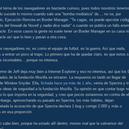
 el tema de los navegadores es bastante curioso, pues todos nosotros tenem
No sucede lo mismo cuando sale una "bomba mediatica" de..., no se, por
lo, Ejecución Remota en Border Manager. "Te cagas, se puede ejecutar códi
és del firewall de Novell y nadie dice nada!" o cuando se publica un fallo eno
acle. En esos casos la gente no suele tener un Border Manager en su casa ni
cle así que lo leen y pasan a otra cosa.
s navegadores no, es como el equipo de futbol, es la guerra. Así que nada,
a entrar un poco al trapo. Lo primero que ha de quedar claro, es que estos 
s incontables... porque no interesa.
orme de Jeff deja muy bien a Internet Explorer y eso no interesa, así que los 
dos de la fundación Mozilla se erizaron. La respuesta no tardó en llegar de
 de Window Snyder. Ella,
fichada hace ya más de 1 año
, venía de Spectra y tr
 ideas de seguridad a la fundación Mozilla. Su opinión es que contar bugs n
o lo que importa en la seguridad, y creo que pocos estaremos en contra de el
mbargo, aprovechando su pasado en Spectra, los más hábiles, dejan
elada la acusación de que Spectra declara 1 bug y corrige 2.000 y más o
 en esa proporción.
lo sabe bien, porque ha estado allí dentro, menos mal que la salvamos del