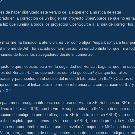
no"
s de haber disfrutado este verano de la experiencia mística de estar
ucrado en la corrección de un bug en un proyecto OpenSource se que no es ta
la luz que ilumina a todos los proyectos OpenSource a la hora de corregir los
 más me ha llamado la atención, es ver como algún "espalibao" para tirar po
 el informe de Jeff, ha sacado como muestra, un estudio distinto, que mira to
ersiones de todos los navegadores desde el comienzo.
 justo lo que necesito, para ver la seguridad del Renault Laguna, que me saq
llos del Renault 4...¿es que esto es como la genética? ¿Es que los fallos
rados y parcheados en el códido del ie de 16 bits están en IE7? ¿Cuál es el
je que me das al linkar
este informe
en referencia a la comparación de IE7 y
x 2.X?
 para mi es una gran diferencia es el uso de Vista o XP. Si tienes un XP (o 
 linux inferior al 2.6.19) con tu Firefox superchulo o tu IE7 y se descubre un fa
cución de código en uno de ellos, en tu XP (o en tu linux sin ASLR) va a ser
cil de explotar que si tienes tu Vista con tu ASLR, tu modo protegido y tu MI
rioso ver como Firefox no hace uso del nivel más bajo en el MIC cuando corr
Vista, pero, al margen de eso, ¿cuantos fallos de ejecución de código arbitrar