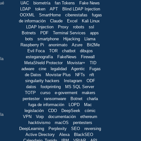
UAC
biometría
fan Tokens
Fake News
qué
LDAP
token
APT
Blind LDAP Injection
OOXML
SmartHome
ciberestafas
fugas
de información
Claude
Excel
Kali Linux
LDAP Injection
Proxy
robots
ssl
Botnets
PDF
Terminal Services
apps
bots
smartphone
Hijacking
Llama
Raspberry Pi
anonimato
Azure
Bit2Me
Evil Foca
TOR
chatbot
dibujos
esteganografía
FakeNews
Firewall
la
MetaShield Protector
Movistar+
TID
adware
cine
legalidad
Agentic
Fugas
de Datos
Movistar Plus
NFTs
nft
singularity hackers
Instagram
ODF
datos
footprinting
MS SQL Server
TOTP
curso
e-goverment
makers
pentester
ransomware
Botnet
charla
fuga de información
LOPD
Mac
legislación
CDO
DeepSeek
cómic
la
VPN
Voip
documentación
ethereum
hacktivismo
macOS
pentesters
DeepLearning
Perplexity
SEO
reversing
Active Directory
Alexa
BlackSEO
Calendario_Torrido
IBM
VR/AR
API