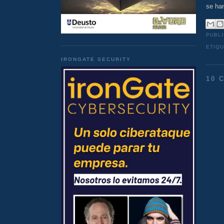
se han
PUBL
ETIQ
IRONGATE SECURITY
10 