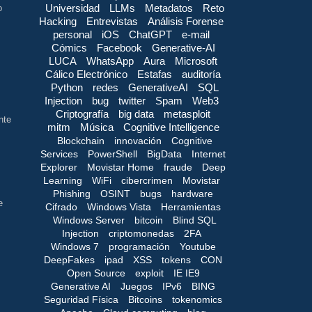
Universidad
LLMs
Metadatos
Reto
o
Hacking
Entrevistas
Análisis Forense
personal
iOS
ChatGPT
e-mail
Cómics
Facebook
Generative-AI
LUCA
WhatsApp
Aura
Microsoft
Cálico Electrónico
Estafas
auditoría
Python
redes
GenerativeAI
SQL
Injection
bug
twitter
Spam
Web3
Criptografía
big data
metasploit
nte
mitm
Música
Cognitive Intelligence
Blockchain
innovación
Cognitive
Services
PowerShell
BigData
Internet
Explorer
Movistar Home
fraude
Deep
Learning
WiFi
cibercrimen
Movistar
Phishing
OSINT
bugs
hardware
e
Cifrado
Windows Vista
Herramientas
Windows Server
bitcoin
Blind SQL
Injection
criptomonedas
2FA
Windows 7
programación
Youtube
DeepFakes
ipad
XSS
tokens
CON
Open Source
exploit
IE IE9
Generative AI
Juegos
IPv6
BING
Seguridad Física
Bitcoins
tokenomics