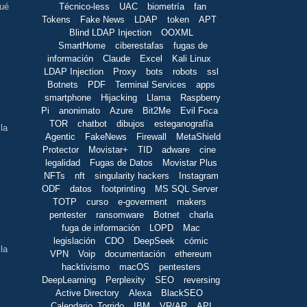
Técnico-less
UAC
biometría
fan
qué
Tokens
Fake News
LDAP
token
APT
Blind LDAP Injection
OOXML
SmartHome
ciberestafas
fugas de
información
Claude
Excel
Kali Linux
LDAP Injection
Proxy
bots
robots
ssl
Botnets
PDF
Terminal Services
apps
smartphone
Hijacking
Llama
Raspberry
Pi
anonimato
Azure
Bit2Me
Evil Foca
TOR
chatbot
dibujos
esteganografía
la
Agentic
FakeNews
Firewall
MetaShield
Protector
Movistar+
TID
adware
cine
legalidad
Fugas de Datos
Movistar Plus
NFTs
nft
singularity hackers
Instagram
ODF
datos
footprinting
MS SQL Server
TOTP
curso
e-goverment
makers
pentester
ransomware
Botnet
charla
fuga de información
LOPD
Mac
legislación
CDO
DeepSeek
cómic
la
VPN
Voip
documentación
ethereum
hacktivismo
macOS
pentesters
DeepLearning
Perplexity
SEO
reversing
Active Directory
Alexa
BlackSEO
Calendario_Torrido
IBM
VR/AR
API