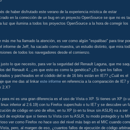
no"
s de haber disfrutado este verano de la experiencia mística de estar
ucrado en la corrección de un bug en un proyecto OpenSource se que no es ta
la luz que ilumina a todos los proyectos OpenSource a la hora de corregir los
 más me ha llamado la atención, es ver como algún "espalibao" para tirar po
 el informe de Jeff, ha sacado como muestra, un estudio distinto, que mira to
ersiones de todos los navegadores desde el comienzo.
 justo lo que necesito, para ver la seguridad del Renault Laguna, que me saq
llos del Renault 4...¿es que esto es como la genética? ¿Es que los fallos
rados y parcheados en el códido del ie de 16 bits están en IE7? ¿Cuál es el
je que me das al linkar
este informe
en referencia a la comparación de IE7 y
x 2.X?
 para mi es una gran diferencia es el uso de Vista o XP. Si tienes un XP (o 
 linux inferior al 2.6.19) con tu Firefox superchulo o tu IE7 y se descubre un fa
cución de código en uno de ellos, en tu XP (o en tu linux sin ASLR) va a ser
cil de explotar que si tienes tu Vista con tu ASLR, tu modo protegido y tu MI
rioso ver como Firefox no hace uso del nivel más bajo en el MIC cuando corr
Vista, pero, al margen de eso, ¿cuantos fallos de ejecución de código arbitrar