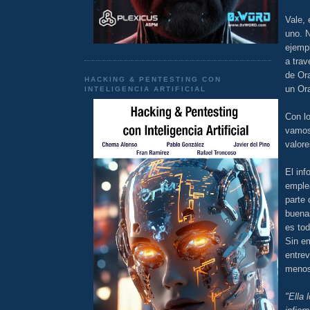
Vale,
uno. 
ejemp
a trav
de Or
HACKING & PENTESTING CON
un Ora
INTELIGENCIA ARTIFICIAL
Con lo
vamos 
valore
El inf
emplea
parte
buenas
es tod
Sin e
entrev
menos
"Ella 