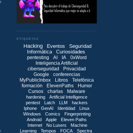
e
ETIQUETAS
Hacking
Eventos
Seguridad
Informática
Curiosidades
pentesting
AI
IA
0xWord
Inteligencia Artificial
ciberseguridad
Privacidad
Google
conferencias
MyPublicInbox
Libros
Telefónica
formación
ElevenPaths
Humor
Cursos
charlas
Malware
hardening
Artificial Intelligence
pentest
Latch
LLM
hackers
Iphone
GenAI
Identidad
Linux
.
Windows
Comics
Fingerprinting
Android
Apple
Eleven Paths
Internet
No Lusers
Machine
Learning
Tempos
FOCA
Spectra
o.