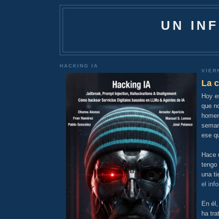
UN IN
HACKING IA
VIER
La c
Hoy e
que n
homen
seman
ese qu
Hace u
tengo
una t
el inf
En él,
ha tra