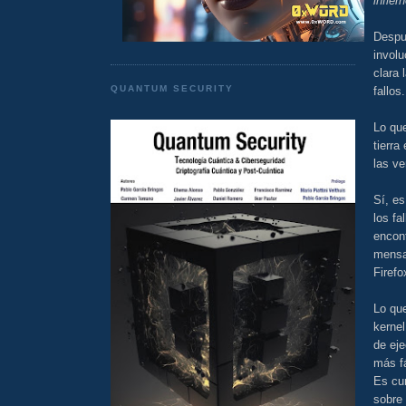
infier
Despué
invol
clara 
QUANTUM SECURITY
fallos.
Lo que
tierra
las v
Sí, es
los fa
encont
mensa
Firefo
Lo que
kernel
de eje
más fá
Es cu
sobre 