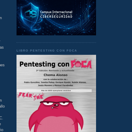
n
r
das
LIBRO PENTESTING CON FOCA
ues
un
llo
C.
e
io