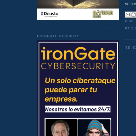
se han
PUBL
ETIQ
IRONGATE SECURITY
10 