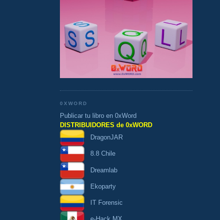
0XWORD
Publicar tu libro en 0xWord
DISTRIBUIDORES de 0xWORD
DragonJAR
8.8 Chile
Dreamlab
Ekoparty
IT Forensic
e-Hack MX