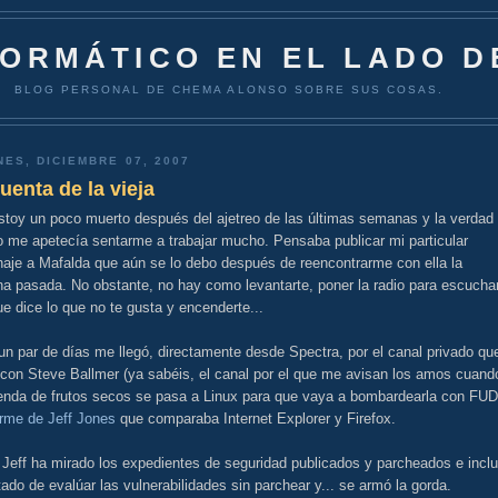
FORMÁTICO EN EL LADO D
BLOG PERSONAL DE CHEMA ALONSO SOBRE SUS COSAS.
NES, DICIEMBRE 07, 2007
uenta de la vieja
stoy un poco muerto después del ajetreo de las últimas semanas y la verdad
o me apetecía sentarme a trabajar mucho. Pensaba publicar mi particular
aje a Mafalda que aún se lo debo después de reencontrarme con ella la
a pasada. No obstante, no hay como levantarte, poner la radio para escucha
e dice lo que no te gusta y encenderte...
n par de días me llegó, directamente desde Spectra, por el canal privado qu
 con Steve Ballmer (ya sabéis, el canal por el que me avisan los amos cuand
ienda de frutos secos se pasa a Linux para que vaya a bombardearla con FUD
orme de Jeff Jones
que comparaba Internet Explorer y Firefox.
 Jeff ha mirado los expedientes de seguridad publicados y parcheados e incl
tado de evalúar las vulnerabilidades sin parchear y... se armó la gorda.