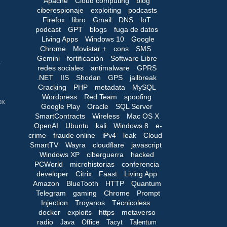
Apache
Cloud computing
blog
ciberespionaje
exploiting
podcasts
Firefox
libro
Gmail
DNS
IoT
podcast
GPT
blogs
fuga de datos
Living Apps
Windows 10
Google
Chrome
Movistar +
cons
SMS
Gemini
fortificación
Software Libre
.
redes sociales
antimalware
GPRS
.NET
IIS
Shodan
GPS
jailbreak
Cracking
PHP
metadata
MySQL
Wordpress
Red Team
spoofing
ox
Google Play
Oracle
SQL Server
SmartContracts
Wireless
Mac OS X
OpenAI
Ubuntu
kali
Windows 8
e-
crime
fraude online
iPv4
leak
Cloud
SmartTV
Wayra
cloudflare
javascript
Windows XP
ciberguerra
hacked
PCWorld
microhistorias
conferencia
developer
Citrix
Faast
Living App
Amazon
BlueTooth
HTTP
Quantum
Telegram
gaming
Chrome
Prompt
Injection
Troyanos
Técnicoless
docker
exploits
https
metaverso
radio
Java
Office
Tacyt
Talentum