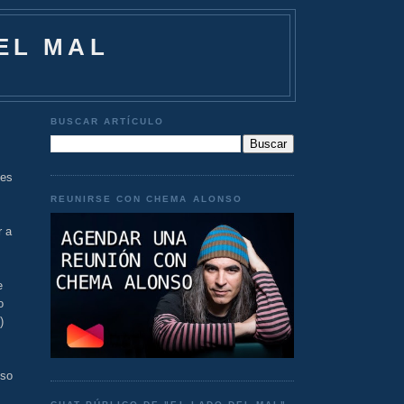
EL MAL
BUSCAR ARTÍCULO
 es
REUNIRSE CON CHEMA ALONSO
r a
e
o
)
uso