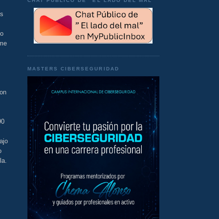
CHAT PÚBLICO DE "EL LADO DEL MAL"
os
go
rme
MASTERS CIBERSEGURIDAD
son
90
ajo
o
la.