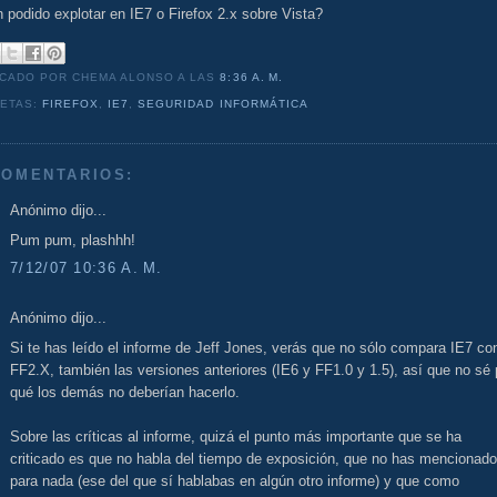
 podido explotar en IE7 o Firefox 2.x sobre Vista?
ICADO POR CHEMA ALONSO
A LAS
8:36 A. M.
UETAS:
FIREFOX
,
IE7
,
SEGURIDAD INFORMÁTICA
COMENTARIOS:
Anónimo dijo...
Pum pum, plashhh!
7/12/07 10:36 A. M.
Anónimo dijo...
Si te has leído el informe de Jeff Jones, verás que no sólo compara IE7 co
FF2.X, también las versiones anteriores (IE6 y FF1.0 y 1.5), así que no sé 
qué los demás no deberían hacerlo.
Sobre las críticas al informe, quizá el punto más importante que se ha
criticado es que no habla del tiempo de exposición, que no has mencionado
para nada (ese del que sí hablabas en algún otro informe) y que como