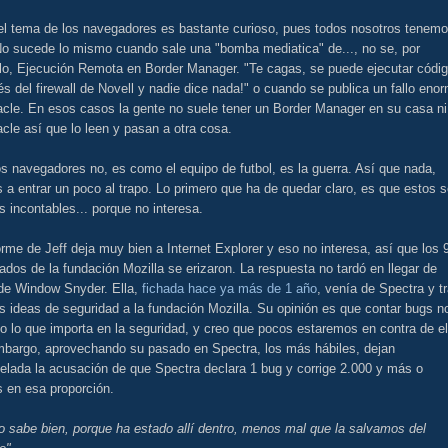
 el tema de los navegadores es bastante curioso, pues todos nosotros tenem
No sucede lo mismo cuando sale una "bomba mediatica" de..., no se, por
lo, Ejecución Remota en Border Manager. "Te cagas, se puede ejecutar códi
és del firewall de Novell y nadie dice nada!" o cuando se publica un fallo eno
acle. En esos casos la gente no suele tener un Border Manager en su casa ni
cle así que lo leen y pasan a otra cosa.
s navegadores no, es como el equipo de futbol, es la guerra. Así que nada,
a entrar un poco al trapo. Lo primero que ha de quedar claro, es que estos 
s incontables... porque no interesa.
orme de Jeff deja muy bien a Internet Explorer y eso no interesa, así que los 
dos de la fundación Mozilla se erizaron. La respuesta no tardó en llegar de
 de Window Snyder. Ella,
fichada hace ya más de 1 año
, venía de Spectra y tr
 ideas de seguridad a la fundación Mozilla. Su opinión es que contar bugs n
o lo que importa en la seguridad, y creo que pocos estaremos en contra de el
mbargo, aprovechando su pasado en Spectra, los más hábiles, dejan
elada la acusación de que Spectra declara 1 bug y corrige 2.000 y más o
 en esa proporción.
lo sabe bien, porque ha estado allí dentro, menos mal que la salvamos del