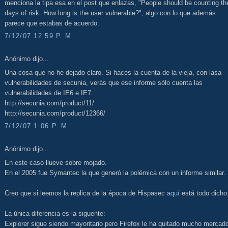
menciona la tipa esa en el post que enlazas, "People should be counting th
days of risk. How long is the user vulnerable?", algo con lo que además
parece que estabas de acuerdo.
7/12/07 12:59 P. M.
Anónimo dijo...
Una cosa que no he dejado claro. Si haces la cuenta de la vieja, con lasa
vulnerabilidades de secunia, verás que ese informe sólo cuenta las
vulnerabilidades de IE6 e IE7.
http://secunia.com/product/11/
http://secunia.com/product/12366/
7/12/07 1:06 P. M.
Anónimo dijo...
En este caso llueve sobre mojado.
En el 2005 fue Symantec la que generó la polémica con un informe similar.
Creo que si leemos la replica de la época de Hispasec
aquí
está todo dicho
La única diferencia es la siguente:
Explorer sigue siendo mayoritario pero Firefox le ha quitado mucho mercad