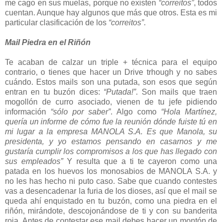
me cago en sus muelas, porque no existen
“correitos”
, todos
cuentan. Aunque hay algunos que más que otros. Esta es mi
particular clasificación de los
“correitos”
.
Mail Piedra en el Riñón
Te acaban de calzar un triple + técnica para el equipo
contrario, o tienes que hacer un Drive trhough y no sabes
cuándo. Estos mails son una putada, son esos que según
entran en tu buzón dices:
“Putada!”
. Son mails que traen
mogollón de curro asociado, vienen de tu jefe pidiendo
información
“sólo por saber”
. Algo como
“Hola Martínez,
quería un informe de cómo fue la reunión dónde fuiste tú en
mi lugar a la empresa MANOLA S.A. Es que Manola, su
presidenta, y yo estamos pensando en casarnos y me
gustaría cumplir los compromisos a los que has llegado con
sus empleados”
Y resulta que a ti te cayeron como una
patada en los huevos los monosabios de MANOLA S.A. y
no les has hecho ni puto caso. Sabe que cuando contestes
vas a desencadenar la furia de los dioses, así que el mail se
queda ahí enquistado en tu buzón, como una piedra en el
riñón, mirándote, descojonándose de ti y con su banderita
roja. Antes de contestar ese mail debes hacer un montón de