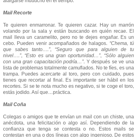
alargarse muuucho en el tiempo.
Mail Recorte
Te quieren enmarronar. Te quieren cazar. Hay un marrón
volando por la sala y están buscando en quién recae. El
mail lleva un caramelito, pero no te dejes engañar. Es un
cebo. Pueden venir acompañados de halagos.
“Chema, tú
que sabes tanto….”
,
“Seguro que para alguien de tu
nivel….”
,
“Esto es una gran oportunidad…”
,
“Sólo alguien
con una gran capacitación podría…”
. Y después se ve una
lista de problemas totalmente camuflados. No te fíes, es una
trampa. Puedes acercarte al toro, pero con cuidado, pues
tienes que recortar al final. Es importante ser hábil en los
recortes. Si se te nota mucho es negativo, si te coge el toro,
estás jodido. Así que…práctica.
Mail Coña
Colegas o amigos que te envían un mail con un chiste, una
anécdota, una felicitación o algo así. Dependiendo de la
confianza que tenga se contesta o no. Estos mails se
contestan en una o dos líneas con algo ingenioso. De estos