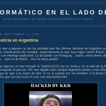
FORMÁTICO EN EL LADO D
BLOG PERSONAL DE CHEMA ALONSO SOBRE SUS COSAS.
S, SEPTIEMBRE 14, 2009
ticia en Argentina
e que a algunos no les ha sentado bien las últimas derrotas de Argentina en
e clasificación del mundial, especialmente la que tuvo lugar contra Brasil, 
 ser enemigo tradicional. Lo de perder con Paraguay... bueno, entra dentro de
e... pero lo de Brasil... eso no tiene perdón.
ue algunos se han tomado la
"websticia"(1)
por su mano y en la web de la 
stapado el pescao. Allí han dejado claro porque Argentina perdió contra Bras
lpa es que a la mano de dios le va la samba (no me mentéis a la bicha o
 Así que
han decorado la web
con esta bonita foto.