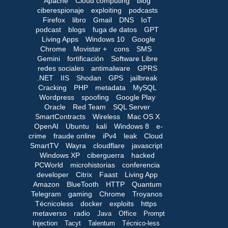
Apache
Cloud computing
blog
ciberespionaje
exploiting
podcasts
Firefox
libro
Gmail
DNS
IoT
podcast
blogs
fuga de datos
GPT
Living Apps
Windows 10
Google
Chrome
Movistar +
cons
SMS
Gemini
fortificación
Software Libre
redes sociales
antimalware
GPRS
.NET
IIS
Shodan
GPS
jailbreak
Cracking
PHP
metadata
MySQL
Wordpress
spoofing
Google Play
Oracle
Red Team
SQL Server
SmartContracts
Wireless
Mac OS X
OpenAI
Ubuntu
kali
Windows 8
e-
crime
fraude online
iPv4
leak
Cloud
SmartTV
Wayra
cloudflare
javascript
Windows XP
ciberguerra
hacked
PCWorld
microhistorias
conferencia
developer
Citrix
Faast
Living App
Amazon
BlueTooth
HTTP
Quantum
Telegram
gaming
Chrome
Troyanos
Técnicoless
docker
exploits
https
metaverso
radio
Java
Office
Prompt
Injection
Tacyt
Talentum
Técnico-less