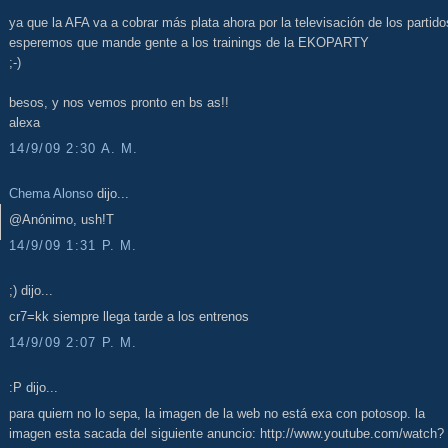
ya que la AFA va a cobrar más plata ahora por la televisación de los partido
esperemos que mande gente a los trainings de la EKOPARTY
;-)
besos, y nos vemos pronto en bs as!!
alexa
14/9/09 2:30 A. M.
Chema Alonso
dijo...
@Anónimo, ush!T
14/9/09 1:31 P. M.
;) dijo...
cr7=kk siempre llega tarde a los entrenos
14/9/09 2:07 P. M.
:P dijo...
para quiern no lo sepa, la imagen de la web no está exa con potosop. la
imagen esta sacada del siguiente anuncio: http://www.youtube.com/watch?