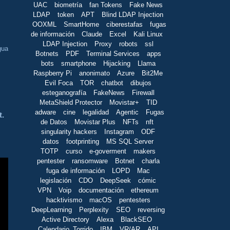
UAC
biometría
fan Tokens
Fake News
LDAP
token
APT
Blind LDAP Injection
OOXML
SmartHome
ciberestafas
fugas
de información
Claude
Excel
Kali Linux
LDAP Injection
Proxy
robots
ssl
gua
Botnets
PDF
Terminal Services
apps
bots
smartphone
Hijacking
Llama
Raspberry Pi
anonimato
Azure
Bit2Me
Evil Foca
TOR
chatbot
dibujos
esteganografía
FakeNews
Firewall
MetaShield Protector
Movistar+
TID
adware
cine
legalidad
Agentic
Fugas
t.
de Datos
Movistar Plus
NFTs
nft
singularity hackers
Instagram
ODF
datos
footprinting
MS SQL Server
TOTP
curso
e-goverment
makers
pentester
ransomware
Botnet
charla
fuga de información
LOPD
Mac
legislación
CDO
DeepSeek
cómic
VPN
Voip
documentación
ethereum
hacktivismo
macOS
pentesters
DeepLearning
Perplexity
SEO
reversing
Active Directory
Alexa
BlackSEO
Calendario_Torrido
IBM
VR/AR
API