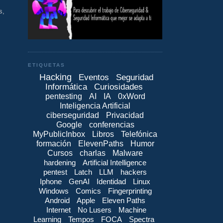
s,
ETIQUETAS
Hacking
Eventos
Seguridad
Informática
Curiosidades
pentesting
AI
IA
0xWord
Inteligencia Artificial
ciberseguridad
Privacidad
Google
conferencias
MyPublicInbox
Libros
Telefónica
formación
ElevenPaths
Humor
Cursos
charlas
Malware
hardening
Artificial Intelligence
pentest
Latch
LLM
hackers
Iphone
GenAI
Identidad
Linux
Windows
Comics
Fingerprinting
Android
Apple
Eleven Paths
Internet
No Lusers
Machine
Learning
Tempos
FOCA
Spectra