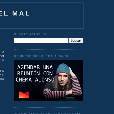
EL MAL
BUSCAR ARTÍCULO
 la
por
REUNIRSE CON CHEMA ALONSO
 lo
AFA
il.
tra