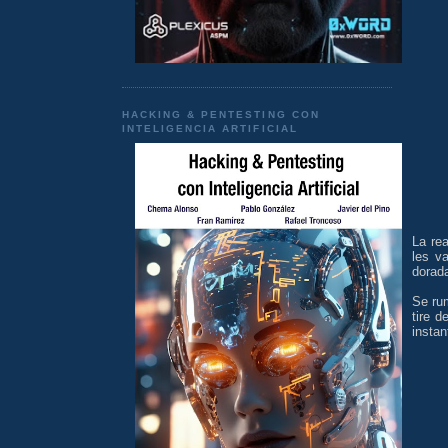
HACKING & PENTESTING CON
INTELIGENCIA ARTIFICIAL
La rea
les va
dorad
Se rum
tire 
instan