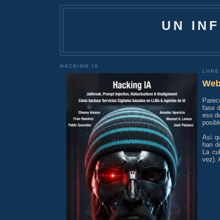
UN IN
HACKING IA
LUNE
Webs
Parec
fase d
eso de
posibl
Así q
han de
La cu
vez).