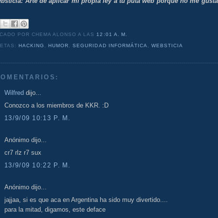
ebsticia: Arte de aplicar mi propia ley a tu puta web porque no me gusta
ICADO POR CHEMA ALONSO
A LAS
12:01 A. M.
UETAS:
HACKING
,
HUMOR
,
SEGURIDAD INFORMÁTICA
,
WEBSTICIA
COMENTARIOS:
Wilfred
dijo...
Conozco a los miembros de KKR. :D
13/9/09 10:13 P. M.
Anónimo dijo...
cr7 rlz r7 sux
13/9/09 10:22 P. M.
Anónimo dijo...
jajjaa, si es que aca en Argentina ha sido muy divertido....
para la mitad, digamos, este deface