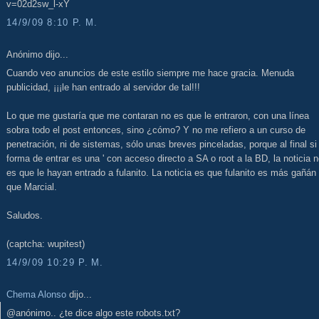
v=02d2sw_l-xY
14/9/09 8:10 P. M.
Anónimo dijo...
Cuando veo anuncios de este estilo siempre me hace gracia. Menuda
publicidad, ¡¡¡le han entrado al servidor de tal!!!
Lo que me gustaría que me contaran no es que le entraron, con una línea
sobra todo el post entonces, sino ¿cómo? Y no me refiero a un curso de
penetración, ni de sistemas, sólo unas breves pinceladas, porque al final si 
forma de entrar es una ' con acceso directo a SA o root a la BD, la noticia 
es que le hayan entrado a fulanito. La noticia es que fulanito es más gañán
que Marcial.
Saludos.
(captcha: wupitest)
14/9/09 10:29 P. M.
Chema Alonso
dijo...
@anónimo.. ¿te dice algo este robots.txt?