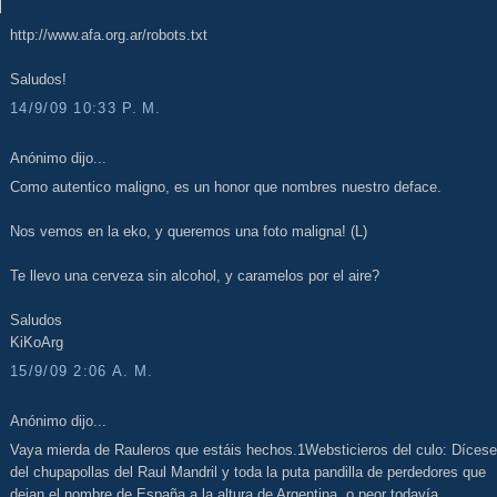
http://www.afa.org.ar/robots.txt
Saludos!
14/9/09 10:33 P. M.
Anónimo dijo...
Como autentico maligno, es un honor que nombres nuestro deface.
Nos vemos en la eko, y queremos una foto maligna! (L)
Te llevo una cerveza sin alcohol, y caramelos por el aire?
Saludos
KiKoArg
15/9/09 2:06 A. M.
Anónimo dijo...
Vaya mierda de Rauleros que estáis hechos.1Websticieros del culo: Dícese
del chupapollas del Raul Mandril y toda la puta pandilla de perdedores que
dejan el nombre de España a la altura de Argentina, o peor todavía.