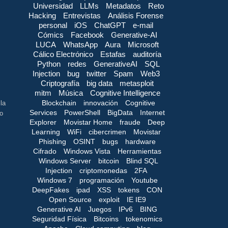
Universidad
LLMs
Metadatos
Reto
Hacking
Entrevistas
Análisis Forense
personal
iOS
ChatGPT
e-mail
Cómics
Facebook
Generative-AI
LUCA
WhatsApp
Aura
Microsoft
Cálico Electrónico
Estafas
auditoría
Python
redes
GenerativeAI
SQL
Injection
bug
twitter
Spam
Web3
Criptografía
big data
metasploit
mitm
Música
Cognitive Intelligence
Blockchain
innovación
Cognitive
la
Services
PowerShell
BigData
Internet
no
Explorer
Movistar Home
fraude
Deep
Learning
WiFi
cibercrimen
Movistar
Phishing
OSINT
bugs
hardware
Cifrado
Windows Vista
Herramientas
Windows Server
bitcoin
Blind SQL
Injection
criptomonedas
2FA
Windows 7
programación
Youtube
DeepFakes
ipad
XSS
tokens
CON
Open Source
exploit
IE IE9
Generative AI
Juegos
IPv6
BING
Seguridad Física
Bitcoins
tokenomics