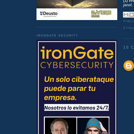
(1) W
jerol.
PUBL
ETIQ
IRONGATE SECURITY
10 