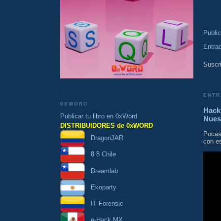
Publi
Entra
Suscri
ENTR
0XWORD
Hacki
Publicar tu libro en 0xWord
Nues
DISTRIBUIDORES de 0xWORD
Pocas
DragonJAR
con es
8.8 Chile
Dreamlab
Ekoparty
IT Forensic
e-Hack MX