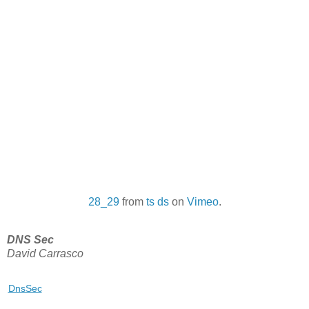
28_29
from
ts ds
on
Vimeo
.
DNS Sec
David Carrasco
DnsSec