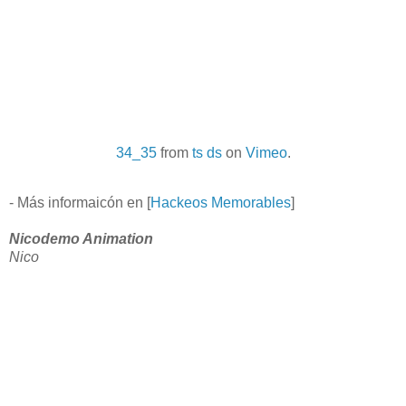
34_35
from
ts ds
on
Vimeo
.
- Más informaicón en [
Hackeos Memorables
]
Nicodemo Animation
Nico