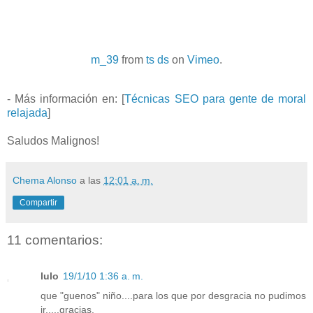
m_39
from
ts ds
on
Vimeo
.
- Más información en: [
Técnicas SEO para gente de moral
relajada
]
Saludos Malignos!
Chema Alonso
a las
12:01 a. m.
Compartir
11 comentarios:
lulo
19/1/10 1:36 a. m.
que "guenos" niño....para los que por desgracia no pudimos
ir.....gracias.