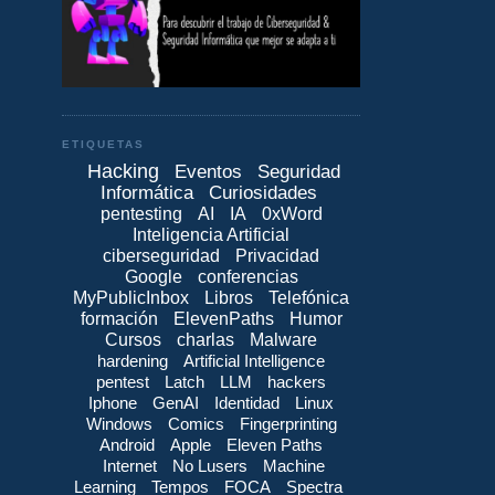
ETIQUETAS
Hacking
Eventos
Seguridad
Informática
Curiosidades
pentesting
AI
IA
0xWord
Inteligencia Artificial
ciberseguridad
Privacidad
Google
conferencias
MyPublicInbox
Libros
Telefónica
formación
ElevenPaths
Humor
Cursos
charlas
Malware
hardening
Artificial Intelligence
pentest
Latch
LLM
hackers
Iphone
GenAI
Identidad
Linux
Windows
Comics
Fingerprinting
Android
Apple
Eleven Paths
Internet
No Lusers
Machine
Learning
Tempos
FOCA
Spectra