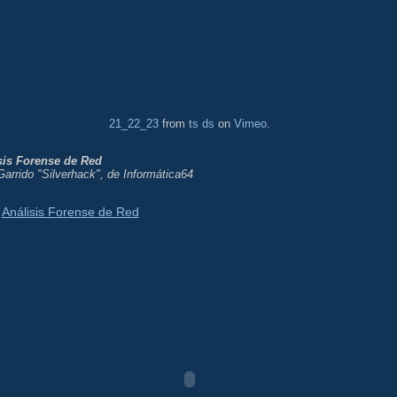
21_22_23
from
ts ds
on
Vimeo
.
sis Forense de Red
arrido "Silverhack", de Informática64
Análisis Forense de Red