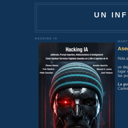
UN IN
HACKING IA
MART
Ase
Hola a
os de
lugar
las pu
La gu
Carle