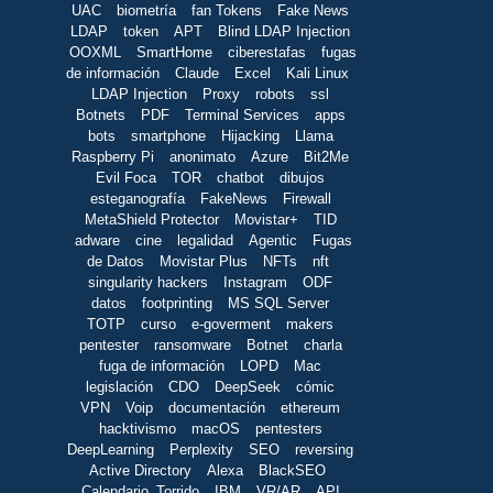
UAC
biometría
fan Tokens
Fake News
LDAP
token
APT
Blind LDAP Injection
OOXML
SmartHome
ciberestafas
fugas
de información
Claude
Excel
Kali Linux
LDAP Injection
Proxy
robots
ssl
Botnets
PDF
Terminal Services
apps
bots
smartphone
Hijacking
Llama
Raspberry Pi
anonimato
Azure
Bit2Me
Evil Foca
TOR
chatbot
dibujos
esteganografía
FakeNews
Firewall
MetaShield Protector
Movistar+
TID
adware
cine
legalidad
Agentic
Fugas
de Datos
Movistar Plus
NFTs
nft
singularity hackers
Instagram
ODF
datos
footprinting
MS SQL Server
TOTP
curso
e-goverment
makers
pentester
ransomware
Botnet
charla
fuga de información
LOPD
Mac
legislación
CDO
DeepSeek
cómic
VPN
Voip
documentación
ethereum
hacktivismo
macOS
pentesters
DeepLearning
Perplexity
SEO
reversing
Active Directory
Alexa
BlackSEO
Calendario_Torrido
IBM
VR/AR
API