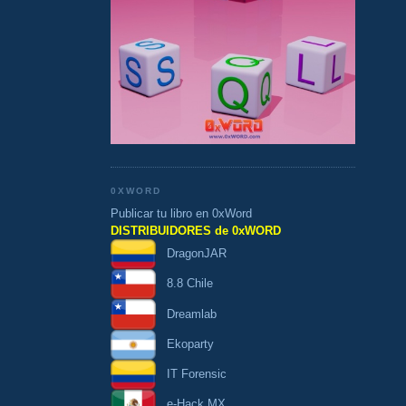
0XWORD
Publicar tu libro en 0xWord
DISTRIBUIDORES de 0xWORD
DragonJAR
8.8 Chile
Dreamlab
Ekoparty
IT Forensic
e-Hack MX