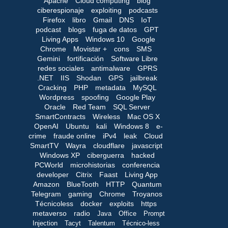
Apache
Cloud computing
blog
ciberespionaje
exploiting
podcasts
Firefox
libro
Gmail
DNS
IoT
podcast
blogs
fuga de datos
GPT
Living Apps
Windows 10
Google
Chrome
Movistar +
cons
SMS
Gemini
fortificación
Software Libre
redes sociales
antimalware
GPRS
.NET
IIS
Shodan
GPS
jailbreak
Cracking
PHP
metadata
MySQL
Wordpress
spoofing
Google Play
Oracle
Red Team
SQL Server
SmartContracts
Wireless
Mac OS X
OpenAI
Ubuntu
kali
Windows 8
e-
crime
fraude online
iPv4
leak
Cloud
SmartTV
Wayra
cloudflare
javascript
Windows XP
ciberguerra
hacked
PCWorld
microhistorias
conferencia
developer
Citrix
Faast
Living App
Amazon
BlueTooth
HTTP
Quantum
Telegram
gaming
Chrome
Troyanos
Técnicoless
docker
exploits
https
metaverso
radio
Java
Office
Prompt
Injection
Tacyt
Talentum
Técnico-less