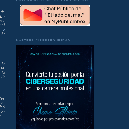
CHAT PÚBLICO DE "EL LADO DEL MAL"
 de
 En
ier
red
mo
 de
MASTERS CIBERSEGURIDAD
 la
 es
 la
stá
les
eb.
icó
ión
s.