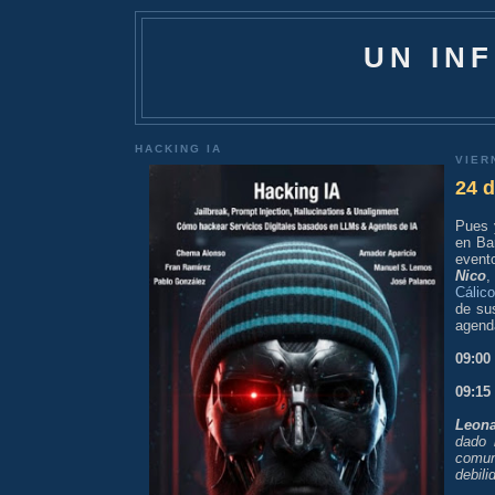
UN IN
HACKING IA
VIER
24 
Pues 
en Bar
event
Nico
,
Cálico
de su
agenda
09:00
09:15
Leona
dado 
comun
debili