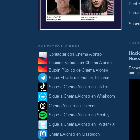
Publi
Entra
Suscri
ENTR
CONTACTOS Y RRSS
Hacki
Contactar con Chema Alonso
Nues
Reunión Virtual con Chema Alonso
Pocas
Buzón Público de Chema Alonso
con es
Sigue El lado del mal en Telegram
Sigue a Chema Alonso en TikTok
Sigue a Chema Alonso en Whakoom
Chema Alonso en Threads
Sigue a Chema Alonso en Spotify
Sigue a Chema Alonso en Twitter / X
Chema Alonso en Mastodon