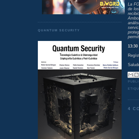
La FOC
de lo
recib
Ambos
anális
servi
QUANTUM SECURITY
prote
permit
13:30
Regíst
Salud
PUBL
ETIQ
4 C