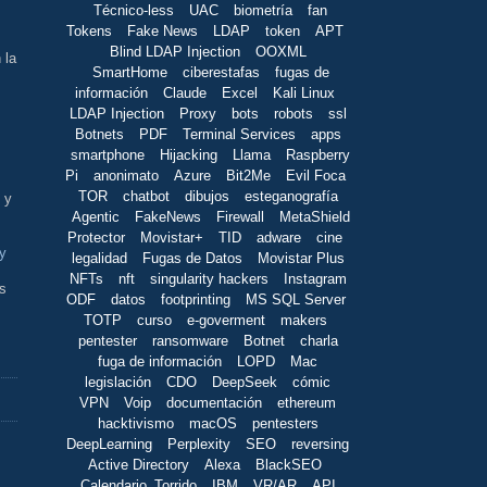
Técnico-less
UAC
biometría
fan
Tokens
Fake News
LDAP
token
APT
Blind LDAP Injection
OOXML
 la
SmartHome
ciberestafas
fugas de
información
Claude
Excel
Kali Linux
LDAP Injection
Proxy
bots
robots
ssl
Botnets
PDF
Terminal Services
apps
smartphone
Hijacking
Llama
Raspberry
Pi
anonimato
Azure
Bit2Me
Evil Foca
TOR
chatbot
dibujos
esteganografía
 y
Agentic
FakeNews
Firewall
MetaShield
Protector
Movistar+
TID
adware
cine
 y
legalidad
Fugas de Datos
Movistar Plus
NFTs
nft
singularity hackers
Instagram
s
ODF
datos
footprinting
MS SQL Server
TOTP
curso
e-goverment
makers
pentester
ransomware
Botnet
charla
fuga de información
LOPD
Mac
legislación
CDO
DeepSeek
cómic
VPN
Voip
documentación
ethereum
hacktivismo
macOS
pentesters
DeepLearning
Perplexity
SEO
reversing
Active Directory
Alexa
BlackSEO
Calendario_Torrido
IBM
VR/AR
API