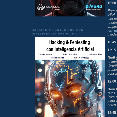
10:00
Esta 
VPNs
ella 
rincó
empre
HACKING & PENTESTING CON
los d
INTELIGENCIA ARTIFICIAL
valid
10:45
11:15
Raúl 
anima
diver
prese
pensad
12:00
Dani 
retos 
Para e
junto
antes 
12:45