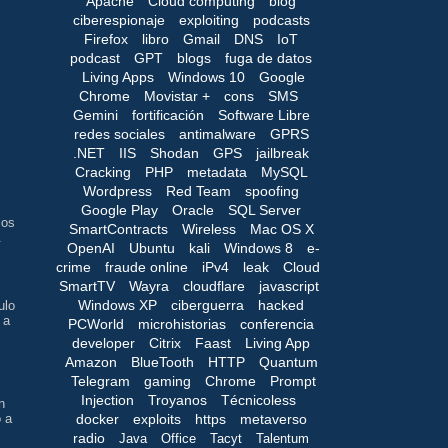
Apache
Cloud computing
blog
ciberespionaje
exploiting
podcasts
Firefox
libro
Gmail
DNS
IoT
podcast
GPT
blogs
fuga de datos
Living Apps
Windows 10
Google
Chrome
Movistar +
cons
SMS
Gemini
fortificación
Software Libre
s
redes sociales
antimalware
GPRS
.NET
IIS
Shodan
GPS
jailbreak
Cracking
PHP
metadata
MySQL
Wordpress
Red Team
spoofing
Google Play
Oracle
SQL Server
los
SmartContracts
Wireless
Mac OS X
.
OpenAI
Ubuntu
kali
Windows 8
e-
crime
fraude online
iPv4
leak
Cloud
SmartTV
Wayra
cloudflare
javascript
Windows XP
ciberguerra
hacked
ulo
 a
PCWorld
microhistorias
conferencia
developer
Citrix
Faast
Living App
Amazon
BlueTooth
HTTP
Quantum
Telegram
gaming
Chrome
Prompt
Injection
Troyanos
Técnicoless
n
docker
exploits
https
metaverso
o a
radio
Java
Office
Tacyt
Talentum