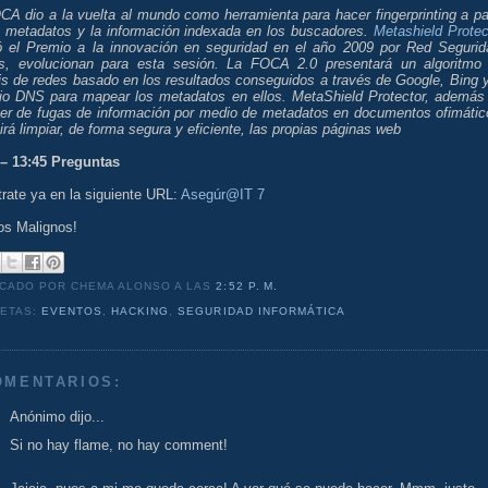
A dio a la vuelta al mundo como herramienta para hacer fingerprinting a par
s metadatos y la información indexada en los buscadores.
Metashield Protec
ió el Premio a la innovación en seguridad en el año 2009 por Red Segurid
, evolucionan para esta sesión. La FOCA 2.0 presentará un algoritmo
is de redes basado en los resultados conseguidos a través de Google, Bing y
cio DNS para mapear los metadatos en ellos. MetaShield Protector, además
ger de fugas de información por medio de metadatos en documentos ofimátic
irá limpiar, de forma segura y eficiente, las propias páginas web
 – 13:45 Preguntas
rate ya en la siguiente URL:
Asegúr@IT 7
os Malignos!
ICADO POR CHEMA ALONSO
A LAS
2:52 P. M.
UETAS:
EVENTOS
,
HACKING
,
SEGURIDAD INFORMÁTICA
OMENTARIOS:
Anónimo dijo...
Si no hay flame, no hay comment!