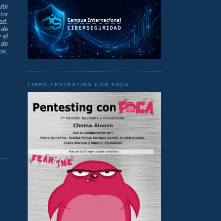
tir
tor
ad.
 de
 el
 de
os,
LIBRO PENTESTING CON FOCA