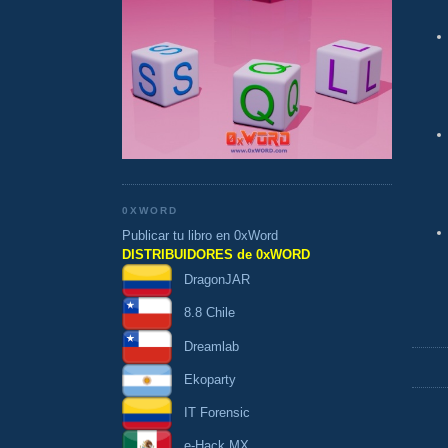
0XWORD
Publicar tu libro en 0xWord
DISTRIBUIDORES de 0xWORD
DragonJAR
8.8 Chile
Dreamlab
Ekoparty
IT Forensic
e-Hack MX