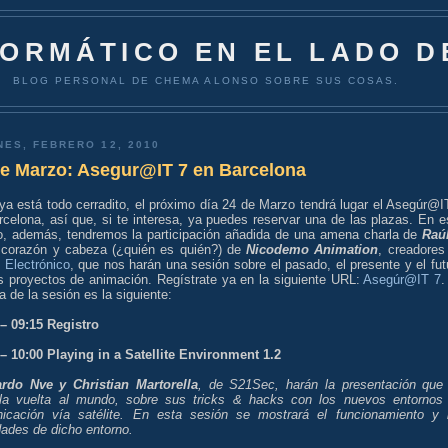
FORMÁTICO EN EL LADO D
BLOG PERSONAL DE CHEMA ALONSO SOBRE SUS COSAS.
NES, FEBRERO 12, 2010
de Marzo: Asegur@IT 7 en Barcelona
ya está todo cerradito, el próximo día 24 de Marzo tendrá lugar el Asegúr@I
celona, así que, si te interesa, ya puedes reservar una de las plazas. En e
o, además, tendremos la participación añadida de una amena charla de
Raú
 corazón y cabeza (¿quién es quién?) de
Nicodemo Animation
, creadores
 Electrónico
, que nos harán una sesión sobre el pasado, el presente y el fut
s proyectos de animación. Regístrate ya en la siguiente URL:
Asegúr@IT 7
.
 de la sesión es la siguiente:
 – 09:15 Registro
 – 10:00 Playing in a Satellite Environment 1.2
rdo Nve y Christian Martorella
, de S21Sec, harán la presentación que
la vuelta al mundo, sobre sus tricks & hacks con los nuevos entornos
icación vía satélite. En esta sesión se mostrará el funcionamiento y 
dades de dicho entorno.