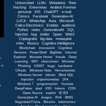
Universidad
LLMs
Metadatos
Reto
Hacking
Entrevistas
Análisis Forense
personal
iOS
ChatGPT
e-mail
Cómics
Facebook
Generative-AI
LUCA
WhatsApp
Aura
Microsoft
Cálico Electrónico
Estafas
auditoría
Python
redes
GenerativeAI
SQL
Injection
bug
twitter
Spam
Web3
Criptografía
big data
metasploit
mitm
Música
Cognitive Intelligence
Blockchain
innovación
Cognitive
Services
PowerShell
BigData
Internet
Explorer
Movistar Home
fraude
Deep
o
Learning
WiFi
cibercrimen
Movistar
Phishing
OSINT
bugs
hardware
 el
Cifrado
Windows Vista
Herramientas
Windows Server
bitcoin
Blind SQL
Injection
criptomonedas
2FA
Windows 7
programación
Youtube
e
DeepFakes
ipad
XSS
tokens
CON
Open Source
exploit
IE IE9
Generative AI
Juegos
IPv6
BING
Seguridad Física
Bitcoins
tokenomics