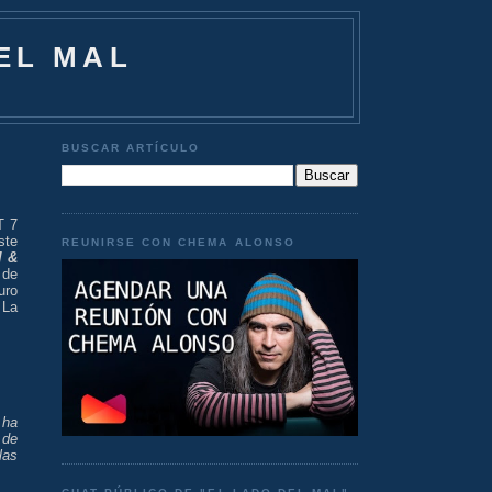
EL MAL
BUSCAR ARTÍCULO
T 7
ste
REUNIRSE CON CHEMA ALONSO
l &
 de
uro
 La
 ha
 de
las