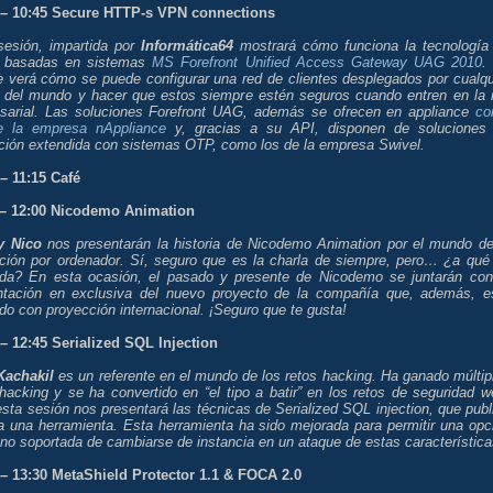
 – 10:45 Secure HTTP-s VPN connections
sesión, impartida por
Informática64
mostrará cómo funciona la tecnología
 basadas en sistemas
MS Forefront Unified Access Gateway UAG 2010
.
se verá cómo se puede configurar una red de clientes desplegados por cualqu
n del mundo y hacer que estos siempre estén seguros cuando entren en la 
sarial. Las soluciones Forefront UAG, además se ofrecen en appliance
co
e la empresa nAppliance
y, gracias a su API, disponen de soluciones
ación extendida con sistemas OTP, como los de la empresa Swivel.
 – 11:15 Café
 – 12:00 Nicodemo Animation
y Nico
nos presentarán la historia de Nicodemo Animation por el mundo de
ción por ordenador. Sí, seguro que es la charla de siempre, pero… ¿a qué
tida? En esta ocasión, el pasado y presente de Nicodemo se juntarán con
ntación en exclusiva del nuevo proyecto de la compañía que, además, e
o con proyección internacional. ¡Seguro que te gusta!
 – 12:45 Serialized SQL Injection
Kachakil
es un referente en el mundo de los retos hacking. Ha ganado múltip
hacking y se ha convertido en “el tipo a batir” en los retos de seguridad w
sta sesión nos presentará las técnicas de Serialized SQL injection, que publ
 a una herramienta. Esta herramienta ha sido mejorada para permitir una opc
no soportada de cambiarse de instancia en un ataque de estas característica
 – 13:30 MetaShield Protector 1.1 & FOCA 2.0