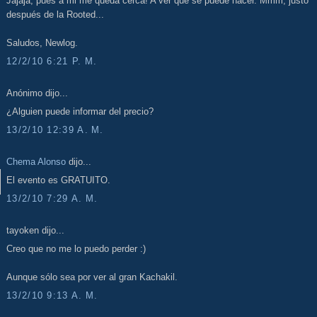
Jajaja, pues a mi me queda cerca! A ver qué se puede hacer. Mmm, justo
después de la Rooted...
Saludos, Newlog.
12/2/10 6:21 P. M.
Anónimo dijo...
¿Alguien puede informar del precio?
13/2/10 12:39 A. M.
Chema Alonso
dijo...
El evento es GRATUITO.
13/2/10 7:29 A. M.
tayoken dijo...
Creo que no me lo puedo perder :)
Aunque sólo sea por ver al gran Kachakil.
13/2/10 9:13 A. M.