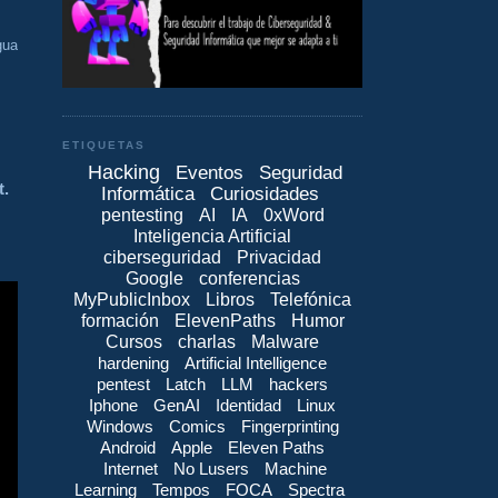
gua
ETIQUETAS
Hacking
Eventos
Seguridad
t.
Informática
Curiosidades
pentesting
AI
IA
0xWord
Inteligencia Artificial
ciberseguridad
Privacidad
Google
conferencias
MyPublicInbox
Libros
Telefónica
formación
ElevenPaths
Humor
Cursos
charlas
Malware
hardening
Artificial Intelligence
pentest
Latch
LLM
hackers
Iphone
GenAI
Identidad
Linux
Windows
Comics
Fingerprinting
Android
Apple
Eleven Paths
Internet
No Lusers
Machine
Learning
Tempos
FOCA
Spectra