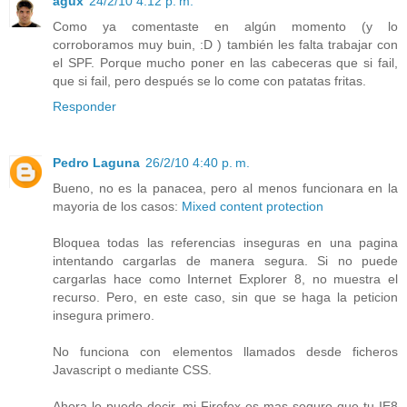
agux
24/2/10 4:12 p. m.
Como ya comentaste en algún momento (y lo
corroboramos muy buin, :D ) también les falta trabajar con
el SPF. Porque mucho poner en las cabeceras que si fail,
que si fail, pero después se lo come con patatas fritas.
Responder
Pedro Laguna
26/2/10 4:40 p. m.
Bueno, no es la panacea, pero al menos funcionara en la
mayoria de los casos:
Mixed content protection
Bloquea todas las referencias inseguras en una pagina
intentando cargarlas de manera segura. Si no puede
cargarlas hace como Internet Explorer 8, no muestra el
recurso. Pero, en este caso, sin que se haga la peticion
insegura primero.
No funciona con elementos llamados desde ficheros
Javascript o mediante CSS.
Ahora lo puedo decir, mi Firefox es mas seguro que tu IE8