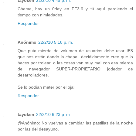
tayoken
22/2/10 4:49 p. m.
Chema, hay un 0day en FF3.6 y tú aquí perdiendo el
tiempo con nimiedades.
Responder
Anónimo
22/2/10 5:18 p. m.
Que puta mierda de volumen de usuarios debe usar IE8
que nos están dando la chapa...decididamente creo que lo
haces por trolear, o las cosas van muy mal con esa mierda
de navegador SUPER-PROPIETARIO jodedor de
desarrolladores.
Se lo podían meter por el ojal.
Responder
tayoken
22/2/10 6:23 p. m.
@Anónimo: No vuelvas a cambiar las pastillas de la noche
por las del desayuno.