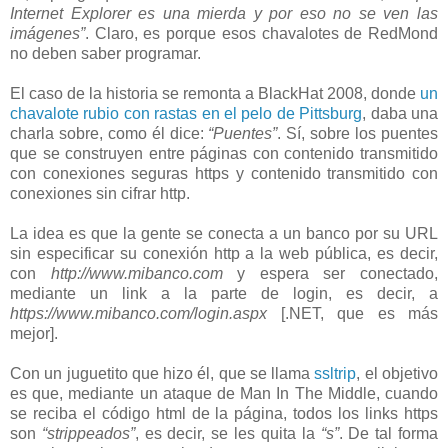
Internet Explorer es una mierda y por eso no se ven las
imágenes”
. Claro, es porque esos chavalotes de RedMond
no deben saber programar.
El caso de la historia se remonta a BlackHat 2008, donde
un
chavalote rubio con rastas en el pelo de Pittsburg
, daba una
charla sobre, como él dice:
“Puentes”
. Sí, sobre los puentes
que se construyen entre páginas con contenido transmitido
con conexiones seguras https y contenido transmitido con
conexiones sin cifrar http.
La idea es que la gente se conecta a un banco por su URL
sin especificar su conexión http a la web pública, es decir,
con
http://www.mibanco.com
y espera ser conectado,
mediante un link a la parte de login, es decir, a
https://www.mibanco.com/login.aspx
[.NET, que es más
mejor].
Con un juguetito que hizo él, que se llama
ssltrip
, el objetivo
es que, mediante un ataque de Man In The Middle, cuando
se reciba el código html de la página, todos los links https
son
“strippeados”
, es decir, se les quita la
“s”
. De tal forma