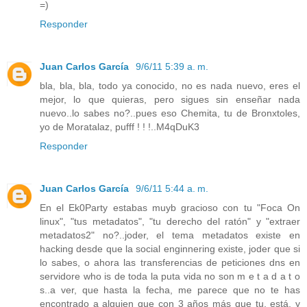
=)
Responder
Juan Carlos García
9/6/11 5:39 a. m.
bla, bla, bla, todo ya conocido, no es nada nuevo, eres el
mejor, lo que quieras, pero sigues sin enseñar nada
nuevo..lo sabes no?..pues eso Chemita, tu de Bronxtoles,
yo de Moratalaz, pufff ! ! !..M4qDuK3
Responder
Juan Carlos García
9/6/11 5:44 a. m.
En el Ek0Party estabas muyb gracioso con tu "Foca On
linux", "tus metadatos", "tu derecho del ratón" y "extraer
metadatos2" no?..joder, el tema metadatos existe en
hacking desde que la social enginnering existe, joder que si
lo sabes, o ahora las transferencias de peticiones dns en
servidore who is de toda la puta vida no son m e t a d a t o
s..a ver, que hasta la fecha, me parece que no te has
encontrado a alguien que con 3 años más que tu, está, y