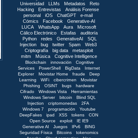
Universidad
LLMs
Metadatos
Reto
Hacking
Entrevistas
Análisis Forense
personal
iOS
ChatGPT
e-mail
Cómics
Facebook
Generative-AI
LUCA
WhatsApp
Aura
Microsoft
Cálico Electrónico
Estafas
auditoría
Python
redes
GenerativeAI
SQL
Injection
bug
twitter
Spam
Web3
Criptografía
big data
metasploit
mitm
Música
Cognitive Intelligence
Blockchain
innovación
Cognitive
Services
PowerShell
BigData
Internet
Explorer
Movistar Home
fraude
Deep
Learning
WiFi
cibercrimen
Movistar
Phishing
OSINT
bugs
hardware
Cifrado
Windows Vista
Herramientas
Windows Server
bitcoin
Blind SQL
Injection
criptomonedas
2FA
Windows 7
programación
Youtube
DeepFakes
ipad
XSS
tokens
CON
Open Source
exploit
IE IE9
Generative AI
Juegos
IPv6
BING
Seguridad Física
Bitcoins
tokenomics