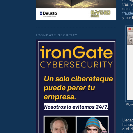
tras v
soluci
fraude
y por 
IRONGATE SECURITY
Figur
Llegad
harías
o el 