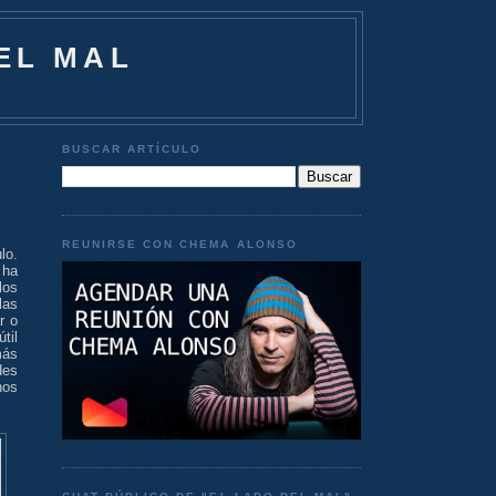
EL MAL
BUSCAR ARTÍCULO
REUNIRSE CON CHEMA ALONSO
lo.
ha
los
las
r o
til
más
des
nos