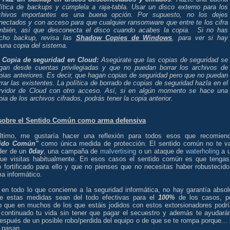
lítica de backups y cúmplela a raja-tabla. Usar un disco externo para los
chivos importantes es una buena opción. Por supuesto, no los dejes
nectados y con acceso para que cualquier ransomware que entre te los cifra
mbién, así que desconecta el disco cuando acabes la copia.
Si no has
cho backup, revisa las
Shadow Copies de Windows
, para ver si hay
guna copia del sistema.
- Copia de seguridad en Cloud:
Asegúrate que las copias de seguridad se
gan desde cuentas privilegiadas y que no puedan borrar los archivos de
pias anteriores. Es decir, que hagan copias de seguridad pero que no puedan
rrar las existentes. La política de borrado de copias de seguridad hazla en el
rvidor de Cloud con otro acceso. Así, si en algún momento se hace una
pia de los archivos cifrados, podrás tener la copia anterior.
sobre el Sentido Común como arma defensiva
ltimo, me gustaría hacer una reflexión para todos esos que recomien
tido Común"
como única medida de protección. El sentido común no te v
der de un
0day
, una campaña de
malvertising
o un ataque de
waterholing
a 
ue visitas habitualmente. En esos casos el sentido común es que tengas
o fortificado para ello y que no pienses que no necesitas haber robustecido
a informático.
en todo lo que concierne a la seguridad informática, no hay garantía absol
e estas medidas sean del todo efectivas para el
100%
de los casos, p
o que en muchos de los que estáis jodidos con estos extorsionadores podrí
 continuado tu vida sin tener que pagar el secuestro y además te ayudará
después de un posible robo/perdida del equipo o de que se te rompa porque... 
 pasan.