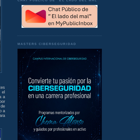
CHAT PÚBLICO DE "EL LADO DEL MAL"
MASTERS CIBERSEGURIDAD
tes
 el
a a
por
 de
o a
ara