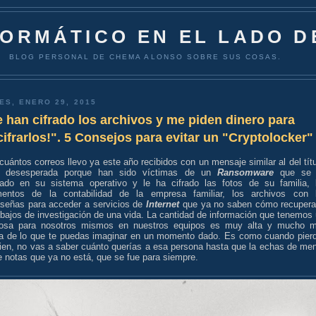
FORMÁTICO EN EL LADO D
BLOG PERSONAL DE CHEMA ALONSO SOBRE SUS COSAS.
ES, ENERO 29, 2015
 han cifrado los archivos y me piden dinero para
ifrarlos!". 5 Consejos para evitar un "Cryptolocker"
cuántos correos llevo ya este año recibidos con un mensaje similar al del títu
 desesperada porque han sido víctimas de un
Ransomware
que se 
tado en su sistema operativo y le ha cifrado las fotos de su familia, 
entos de la contabilidad de la empresa familiar, los archivos con 
aseñas para acceder a servicios de
Internet
que ya no saben cómo recupera
abajos de investigación de una vida. La cantidad de información que tenemos ú
iosa para nosotros mismos en nuestros equipos es muy alta y mucho 
sa de lo que te puedas imaginar en un momento dado. Es como cuando pier
uien, no vas a saber cuánto querías a esa persona hasta que la echas de me
 notas que ya no está, que se fue para siempre.