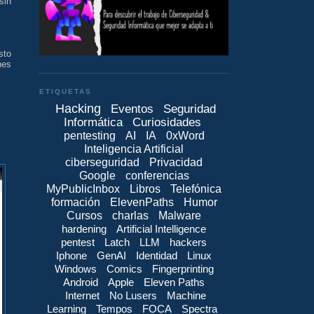
sin
sto
nes
ETIQUETAS
Hacking
Eventos
Seguridad
Informática
Curiosidades
pentesting
AI
IA
0xWord
Inteligencia Artificial
ciberseguridad
Privacidad
Google
conferencias
MyPublicInbox
Libros
Telefónica
formación
ElevenPaths
Humor
Cursos
charlas
Malware
hardening
Artificial Intelligence
pentest
Latch
LLM
hackers
Iphone
GenAI
Identidad
Linux
Windows
Comics
Fingerprinting
Android
Apple
Eleven Paths
Internet
No Lusers
Machine
Learning
Tempos
FOCA
Spectra