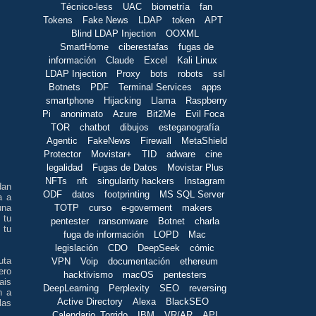
Técnico-less
UAC
biometría
fan
Tokens
Fake News
LDAP
token
APT
Blind LDAP Injection
OOXML
SmartHome
ciberestafas
fugas de
información
Claude
Excel
Kali Linux
LDAP Injection
Proxy
bots
robots
ssl
Botnets
PDF
Terminal Services
apps
smartphone
Hijacking
Llama
Raspberry
Pi
anonimato
Azure
Bit2Me
Evil Foca
TOR
chatbot
dibujos
esteganografía
Agentic
FakeNews
Firewall
MetaShield
Protector
Movistar+
TID
adware
cine
legalidad
Fugas de Datos
Movistar Plus
NFTs
nft
singularity hackers
Instagram
dan
ODF
datos
footprinting
MS SQL Server
a a
TOTP
curso
e-goverment
makers
una
 tu
pentester
ransomware
Botnet
charla
 tu
fuga de información
LOPD
Mac
legislación
CDO
DeepSeek
cómic
uta
VPN
Voip
documentación
ethereum
ero
hacktivismo
macOS
pentesters
ais
DeepLearning
Perplexity
SEO
reversing
n a
Active Directory
Alexa
BlackSEO
las
Calendario_Torrido
IBM
VR/AR
API