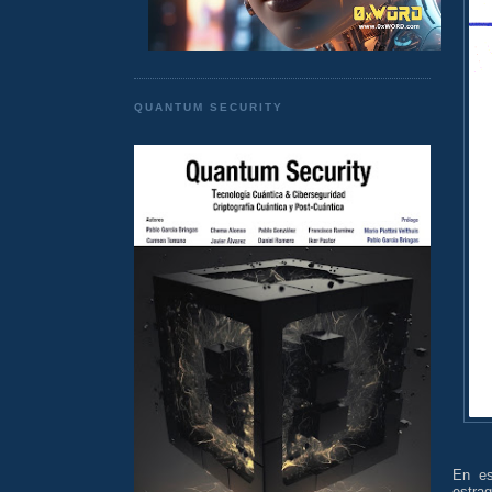
QUANTUM SECURITY
En es
estra