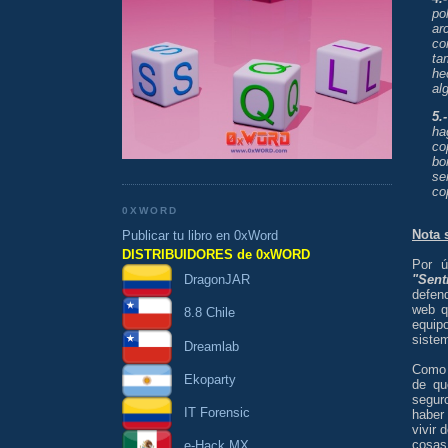
po
ar
co
ta
he
al
5.
ha
co
bo
se
co
0XWORD
Nota 
Publicar tu libro en 0xWord
DISTRIBUIDORES de 0xWORD
Por ú
DragonJAR
"Sen
defen
web q
8.8 Chile
equip
sistem
Dreamlab
Como 
Ekoparty
de qu
segur
IT Forensic
haber
vivir 
cosas
e-Hack MX