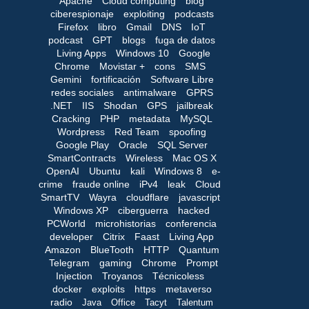
Apache
Cloud computing
blog
ciberespionaje
exploiting
podcasts
Firefox
libro
Gmail
DNS
IoT
podcast
GPT
blogs
fuga de datos
Living Apps
Windows 10
Google
Chrome
Movistar +
cons
SMS
Gemini
fortificación
Software Libre
redes sociales
antimalware
GPRS
.NET
IIS
Shodan
GPS
jailbreak
Cracking
PHP
metadata
MySQL
Wordpress
Red Team
spoofing
Google Play
Oracle
SQL Server
SmartContracts
Wireless
Mac OS X
OpenAI
Ubuntu
kali
Windows 8
e-
crime
fraude online
iPv4
leak
Cloud
SmartTV
Wayra
cloudflare
javascript
Windows XP
ciberguerra
hacked
PCWorld
microhistorias
conferencia
developer
Citrix
Faast
Living App
Amazon
BlueTooth
HTTP
Quantum
Telegram
gaming
Chrome
Prompt
Injection
Troyanos
Técnicoless
docker
exploits
https
metaverso
radio
Java
Office
Tacyt
Talentum