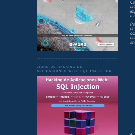
Co
ad
im
a 
Po
de
co
ut
ah
LIBRO DE HACKING DE
APLICACIONES WEB: SQL INJECTION
4.