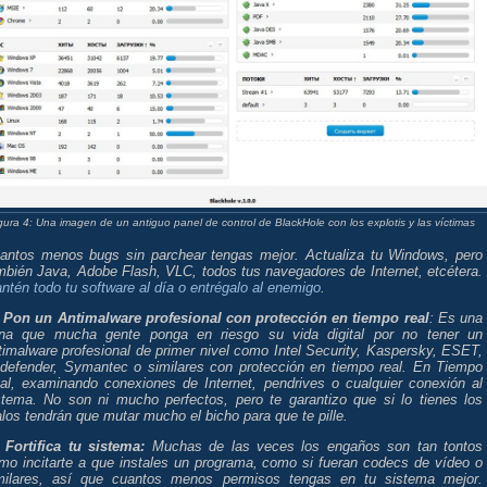
gura 4: Una imagen de un antiguo panel de control de BlackHole con los explotis y las víctimas
antos menos bugs sin parchear tengas mejor. Actualiza tu Windows, pero
mbién Java, Adobe Flash, VLC, todos tus navegadores de Internet, etcétera.
ntén todo tu software al día o entrégalo al enemigo
.
- Pon un Antimalware profesional con protección en tiempo real
: Es una
na que mucha gente ponga en riesgo su vida digital por no tener un
timalware profesional de primer nivel como Intel Security, Kaspersky, ESET,
tdefender, Symantec o similares con protección en tiempo real. En Tiempo
al, examinando conexiones de Internet, pendrives o cualquier conexión al
stema. No son ni mucho perfectos, pero te garantizo que si lo tienes los
los tendrán que mutar mucho el bicho para que te pille.
- Fortifica tu sistema:
Muchas de las veces los engaños son tan tontos
mo incitarte a que instales un programa, como si fueran codecs de vídeo o
milares, así que cuantos menos permisos tengas en tu sistema mejor.