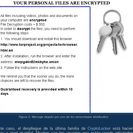
Figura 2: Mensaje dejado por uno de los ransomware distribuidos
te caso, el despliegue de la última familia de
CryptoLocker
está hacie
gos a nivel mundial. Muchos son los usuarios que están siendo infectados