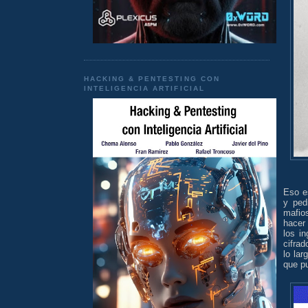
HACKING & PENTESTING CON
INTELIGENCIA ARTIFICIAL
Eso e
y ped
mafio
hacer 
los in
cifrad
lo lar
que pu