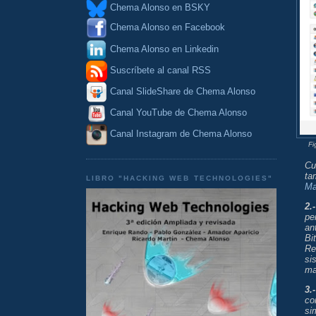
Chema Alonso en BSKY
Chema Alonso en Facebook
Chema Alonso en Linkedin
Suscríbete al canal RSS
Canal SlideShare de Chema Alonso
Canal YouTube de Chema Alonso
Canal Instagram de Chema Alonso
Fi
Cu
ta
LIBRO "HACKING WEB TECHNOLOGIES"
Ma
2.
pe
an
Bi
Re
si
ma
3.
co
si