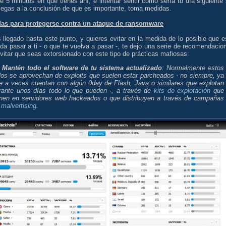
e 5 minutos en qué tienes ahí, e intentar sentir cómo sería tu día siguiente 
llegas a la conclusión de que es importante, toma medidas.
as para protegerse contra un ataque de ransomware
 llegado hasta este punto, y quieres evitar en la medida de lo posible que e
da pasar a ti - o que te vuelva a pasar -, te dejo una serie de recomendacio
vitar que seas extorsionado con este tipo de prácticas mafiosas:
- Mantén todo el software de tu sistema actualizado
: Normalmente estos
llos se aprovechan de exploits que suelen estar parcheados - no siempre, ya
e a veces cuentan con algún 0day de Flash, Java o similares que explotan
rante unos días todo lo que pueden -, a través de
kits de explotación
que
nen en servidores web hackeados o que distribuyen a través de campañas
e
malvertising
.