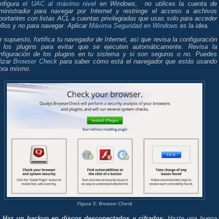
nfigura
el UAC al máximo nivel
en Windows, no utilices la cuenta de
ministrador para navegar por Internet y restringe el acceso a archivos
portantes con listas ACL a cuentas privilegiadas que usas solo para acceder
ellos y no para navegar. Aplicar
Máxima Seguridad en Windows
es la idea.
r supuesto, fortifica tu navegador de Internet, así que revisa la configuración
 los plugins para evitar que se ejecuten automáticamente. Revisa la
nfiguración de los plugins en tu sistema y si son seguros o no. Puedes
ilizar
Browser Check
para saber cómo está el navegador que estás usando
ora mismo.
Figura 5: Browser Check
- Haz un backup en discos desconectados y cifrados
: Hazte una buena