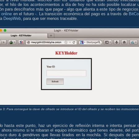
er, el hilo de los acontecimientos a día de hoy no ha sido posible localizar 
ón para descifrarlos más que pagar - algo que alienta a este tipo de negocios
 online
en el futuro -. La transición económica del pago es a través de
BitCo
la
DeepWeb
, para que ser menos traceable.
a 3: Para conseguir la clave de cifrado se introduce el ID del cifrado y se reciben las instruccione
o hasta este punto, haz un ejercicio de reflexión interna e intenta pensar 
 ahora mismo si te robaran el equipo informático que tienes delante, del portá
disco duro & pendrives que llevas tirados en la mochila. Si después de pen