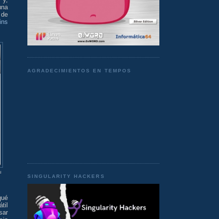
una
 de
ins
AGRADECIMIENTOS EN TEMPOS
s
SINGULARITY HACKERS
qué
til
sar