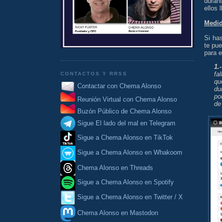
durant
ellos 
Medid
Si has
te pue
para e
1.
fa
CONTACTOS Y RRSS
qu
Contactar con Chema Alonso
du
po
Reunión Virtual con Chema Alonso
d
Buzón Público de Chema Alonso
Sigue El lado del mal en Telegram
Sigue a Chema Alonso en TikTok
Sigue a Chema Alonso en Whakoom
Chema Alonso en Threads
Sigue a Chema Alonso en Spotify
Sigue a Chema Alonso en Twitter / X
Chema Alonso en Mastodon