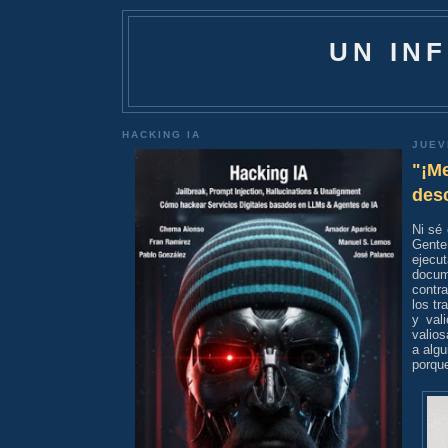
UN IN
HACKING IA
JUEV
"¡Me
desc
Ni sé 
Gente
ejecu
docum
contr
los tr
y val
valio
a alg
porque