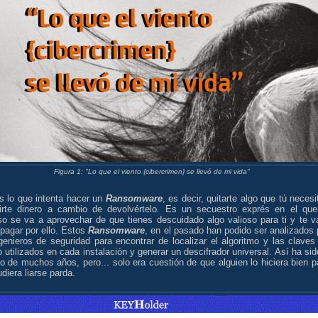
Figura 1: "Lo que el viento {cibercrimen} se llevó de mi vida"
s lo que intenta hacer un
Ransomware
, es decir, quitarte algo que tú necesi
irte dinero a cambio de devolvértelo. Es un secuestro exprés en el que
so se va a aprovechar de que tienes descuidado algo valioso para ti y te v
pagar por ello. Estos
Ransomware
, en el pasado han podido ser analizados 
genieros de seguridad para encontrar de localizar el algoritmo y las claves
o utilizados en cada instalación y generar un descifrador universal. Así ha sid
go de muchos años, pero... solo era cuestión de que alguien lo hiciera bien p
diera liarse parda.