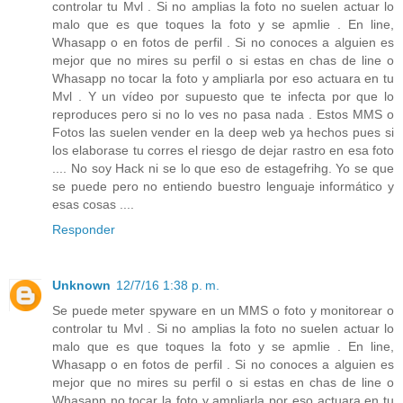
controlar tu Mvl . Si no amplias la foto no suelen actuar lo
malo que es que toques la foto y se apmlie . En line,
Whasapp o en fotos de perfil . Si no conoces a alguien es
mejor que no mires su perfil o si estas en chas de line o
Whasapp no tocar la foto y ampliarla por eso actuara en tu
Mvl . Y un vídeo por supuesto que te infecta por que lo
reproduces pero si no lo ves no pasa nada . Estos MMS o
Fotos las suelen vender en la deep web ya hechos pues si
los elaborase tu corres el riesgo de dejar rastro en esa foto
.... No soy Hack ni se lo que eso de estagefrihg. Yo se que
se puede pero no entiendo buestro lenguaje informático y
esas cosas ....
Responder
Unknown
12/7/16 1:38 p. m.
Se puede meter spyware en un MMS o foto y monitorear o
controlar tu Mvl . Si no amplias la foto no suelen actuar lo
malo que es que toques la foto y se apmlie . En line,
Whasapp o en fotos de perfil . Si no conoces a alguien es
mejor que no mires su perfil o si estas en chas de line o
Whasapp no tocar la foto y ampliarla por eso actuara en tu