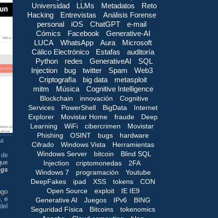
Universidad
LLMs
Metadatos
Reto
Hacking
Entrevistas
Análisis Forense
personal
iOS
ChatGPT
e-mail
Cómics
Facebook
Generative-AI
LUCA
WhatsApp
Aura
Microsoft
Cálico Electrónico
Estafas
auditoría
Python
redes
GenerativeAI
SQL
Injection
bug
twitter
Spam
Web3
Criptografía
big data
metasploit
mitm
Música
Cognitive Intelligence
Blockchain
innovación
Cognitive
Services
PowerShell
BigData
Internet
Explorer
Movistar Home
fraude
Deep
Learning
WiFi
cibercrimen
Movistar
Phishing
OSINT
bugs
hardware
ha
Cifrado
Windows Vista
Herramientas
Windows Server
bitcoin
Blind SQL
 de
que
Injection
criptomonedas
2FA
ogs
Windows 7
programación
Youtube
DeepFakes
ipad
XSS
tokens
CON
Open Source
exploit
IE IE9
ago
n
, e
Generative AI
Juegos
IPv6
BING
del
Seguridad Física
Bitcoins
tokenomics