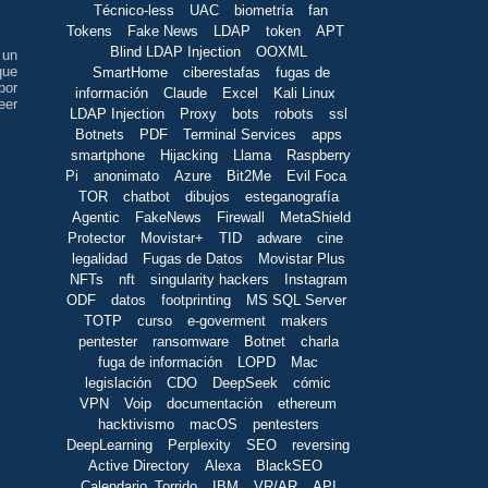
Técnico-less
UAC
biometría
fan
Tokens
Fake News
LDAP
token
APT
Blind LDAP Injection
OOXML
 un
que
SmartHome
ciberestafas
fugas de
por
información
Claude
Excel
Kali Linux
eer
LDAP Injection
Proxy
bots
robots
ssl
Botnets
PDF
Terminal Services
apps
smartphone
Hijacking
Llama
Raspberry
Pi
anonimato
Azure
Bit2Me
Evil Foca
TOR
chatbot
dibujos
esteganografía
Agentic
FakeNews
Firewall
MetaShield
Protector
Movistar+
TID
adware
cine
legalidad
Fugas de Datos
Movistar Plus
NFTs
nft
singularity hackers
Instagram
ODF
datos
footprinting
MS SQL Server
TOTP
curso
e-goverment
makers
pentester
ransomware
Botnet
charla
fuga de información
LOPD
Mac
legislación
CDO
DeepSeek
cómic
VPN
Voip
documentación
ethereum
hacktivismo
macOS
pentesters
DeepLearning
Perplexity
SEO
reversing
Active Directory
Alexa
BlackSEO
Calendario_Torrido
IBM
VR/AR
API