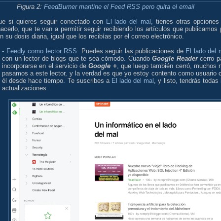
Figura 2:
FeedBurner mantine el Feed RSS pero quita el email
ue si quieres seguir conectado con
El lado del mal
, tienes otras opciones
acerlo, que te van a permitir seguir recibiendo los artículos que publicamos 
n su dosis diaria, igual que los recibías por el correo electrónico.
-
Feedly como lector RSS
: Puedes seguir las publicaciones de
El lado del 
con un lector de blogs que te sea cómodo. Cuando
Google Reader
cerro p
incorporarse en el servicio de
Google +
, que luego también cerró, muchos 
pasamos a este lector, y la verdad es que yo estoy contento como usuario 
él desde hace tiempo. Te suscribes a
El lado del mal
, y listo, tendrás todas 
actualizaciones.