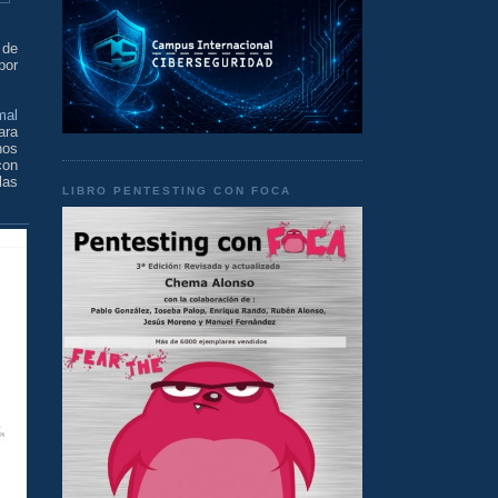
 de
por
mal
ara
nos
con
las
LIBRO PENTESTING CON FOCA