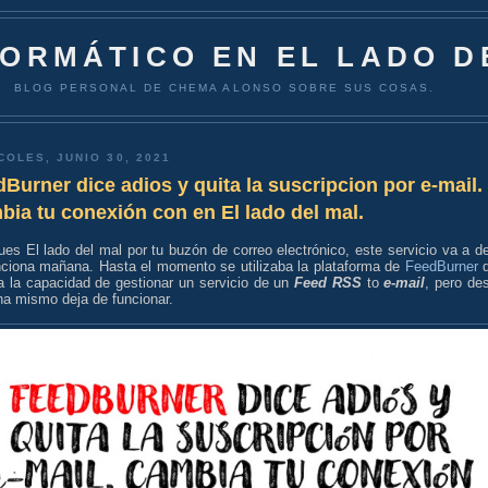
FORMÁTICO EN EL LADO D
BLOG PERSONAL DE CHEMA ALONSO SOBRE SUS COSAS.
COLES, JUNIO 30, 2021
Burner dice adios y quita la suscripcion por e-mail.
ia tu conexión con en El lado del mal.
ues El lado del mal por tu buzón de correo electrónico, este servicio va a de
nciona mañana. Hasta el momento se utilizaba la plataforma de
FeedBurner
q
ía la capacidad de gestionar un servicio de un
Feed RSS
to
e-mail
, pero de
a mismo deja de funcionar.