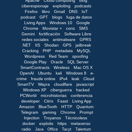
Apache
Cloud computing
blog
ciberespionaje
exploiting
podcasts
Firefox
libro
Gmail
DNS
IoT
podcast
GPT
blogs
fuga de datos
Living Apps
Windows 10
Google
Chrome
Movistar +
cons
SMS
Gemini
fortificación
Software Libre
redes sociales
antimalware
GPRS
.NET
IIS
Shodan
GPS
jailbreak
Cracking
PHP
metadata
MySQL
Wordpress
Red Team
spoofing
Google Play
Oracle
SQL Server
SmartContracts
Wireless
Mac OS X
OpenAI
Ubuntu
kali
Windows 8
e-
crime
fraude online
iPv4
leak
Cloud
SmartTV
Wayra
cloudflare
javascript
Windows XP
ciberguerra
hacked
PCWorld
microhistorias
conferencia
developer
Citrix
Faast
Living App
Amazon
BlueTooth
HTTP
Quantum
Telegram
gaming
Chrome
Prompt
Injection
Troyanos
Técnicoless
docker
exploits
https
metaverso
radio
Java
Office
Tacyt
Talentum