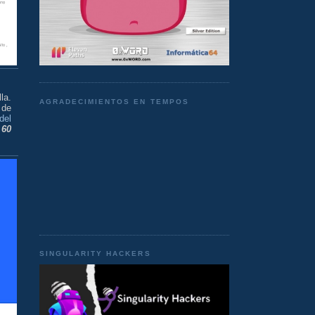
la.
AGRADECIMIENTOS EN TEMPOS
 de
del
e
60
SINGULARITY HACKERS