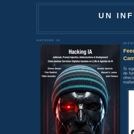
UN IN
HACKING IA
MIÉR
Feed
Camb
Si sig
de fu
ofrec
mañan