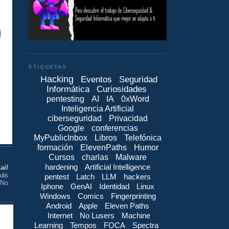
ETIQUETAS
Hacking
Eventos
Seguridad
Informática
Curiosidades
pentesting
AI
IA
0xWord
Inteligencia Artificial
ciberseguridad
Privacidad
Google
conferencias
MyPublicInbox
Libros
Telefónica
formación
ElevenPaths
Humor
Cursos
charlas
Malware
hardening
Artificial Intelligence
ail
más
pentest
Latch
LLM
hackers
 No
Iphone
GenAI
Identidad
Linux
Windows
Comics
Fingerprinting
Android
Apple
Eleven Paths
Internet
No Lusers
Machine
Learning
Tempos
FOCA
Spectra