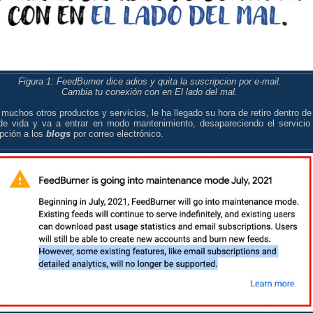
Figura 1: FeedBurner dice adios y quita la suscripcion por e-mail.
Cambia tu conexión con en El lado del mal.
uchos otros productos y servicios, le ha llegado su hora de retiro dentro de
 de vida y va a entrar en modo mantenimiento, desapareciendo el servicio
pción a los
blogs
por correo electrónico.