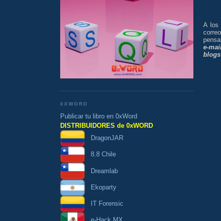
A los
corre
pensa
e-mai
blogs
0XWORD
Publicar tu libro en 0xWord
DISTRIBUIDORES de 0xWORD
DragonJAR
8.8 Chile
Dreamlab
Ekoparty
IT Forensic
e-Hack MX