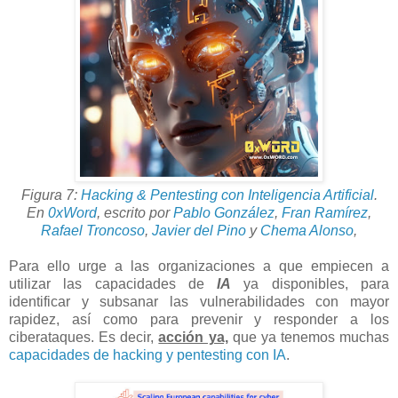
Figura 7:
Hacking & Pentesting con Inteligencia Artificial
.
En
0xWord
,
escrito por
Pablo González
,
Fran Ramírez
,
Rafael Troncoso
,
Javier del Pino
y
Chema Alonso
,
Para ello urge a las organizaciones a que empiecen a
utilizar las capacidades de
IA
ya disponibles, para
identificar y subsanar las vulnerabilidades con mayor
rapidez, así como para prevenir y responder a los
ciberataques. Es decir,
acción ya,
que ya tenemos muchas
capacidades de hacking y pentesting con IA
.