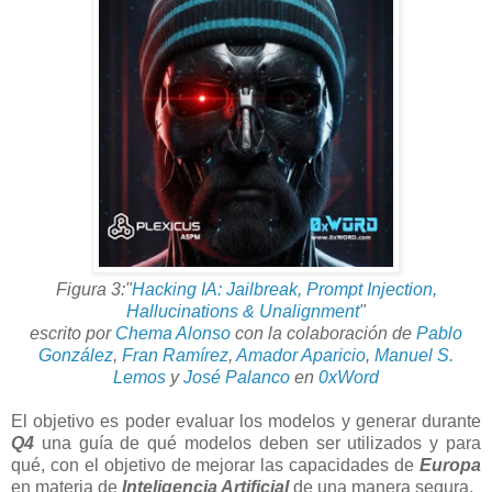
Figura 3:
"
Hacking IA: Jailbreak, Prompt Injection,
Hallucinations & Unalignment
"
escrito por
Chema Alonso
con la colaboración de
Pablo
González
,
Fran Ramírez
,
Amador Aparicio
,
Manuel S.
Lemos
y
José Palanco
en
0xWord
El objetivo es poder evaluar los modelos y generar durante
Q4
una guía de qué modelos deben ser utilizados y para
qué, con el objetivo de mejorar las capacidades de
Europa
en materia de
Inteligencia Artificial
de una manera segura.