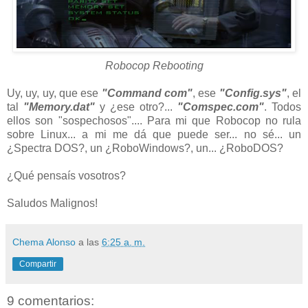
Robocop Rebooting
Uy, uy, uy, que ese
"Command com"
, ese
"Config.sys"
, el
tal
"Memory.dat"
y ¿ese otro?...
"Comspec.com"
. Todos
ellos son "sospechosos".... Para mi que Robocop no rula
sobre Linux... a mi me dá que puede ser... no sé... un
¿Spectra DOS?, un ¿RoboWindows?, un... ¿RoboDOS?
¿Qué pensaís vosotros?
Saludos Malignos!
Chema Alonso
a las
6:25 a. m.
Compartir
9 comentarios: