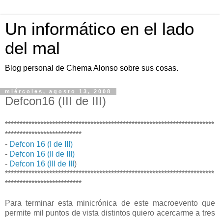
Un informático en el lado
del mal
Blog personal de Chema Alonso sobre sus cosas.
miércoles, agosto 13, 2008
Defcon16 (III de III)
***********************************************************************
**************************
-
Defcon 16 (I de III)
-
Defcon 16 (II de III)
-
Defcon 16 (III de III
)
***********************************************************************
**************************
Para terminar esta minicrónica de este macroevento que
permite mil puntos de vista distintos quiero acercarme a tres