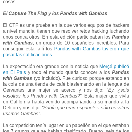
cosas.
El Capture The Flag y los Pandas with Gambas
El CTF es una prueba en la que varios equipos de hackers
a nivel mundial tienen que resolver retos hacking luchando
unos contra otros. En esta edición participaban los
Pandas
with Gambas
, un grupo de 10 españoles increíbles. Para
conseguir estar allí los
Pandas with Gambas tuvieron que
pasar las calificaciones
.
La expectación era grande con la noticia que
Merçé publicó
en El Pais
y todo el mundo quería conocer a los
Pandas
with Gambas
(yo incluido). Fue curioso porque estando en
la cola de una tienda de café blasfemando en la lengua de
Cervantes una mujer se acercó y nos dijo:
“Ey, ¿sois
vosotros los Pandas with Gambas?”
. Esta mujer que vivía
en California había venido acompañando a su marido a la
Defcon y nos dijo:
“Sabía que eran españoles, sólo nosotros
usamos Gambas”
.
La competición tenía lugar en un pabellón en el que estaban
los 7 grupos que se habían clasificado. Bueno, seis de los