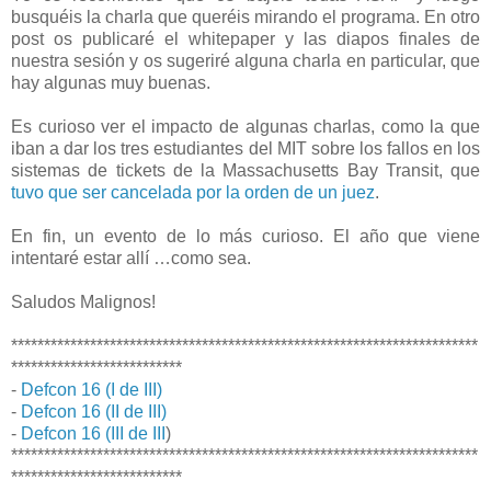
busquéis la charla que queréis mirando el programa. En otro
post os publicaré el whitepaper y las diapos finales de
nuestra sesión y os sugeriré alguna charla en particular, que
hay algunas muy buenas.
Es curioso ver el impacto de algunas charlas, como la que
iban a dar los tres estudiantes del MIT sobre los fallos en los
sistemas de tickets de la Massachusetts Bay Transit, que
tuvo que ser cancelada por la orden de un juez
.
En fin, un evento de lo más curioso. El año que viene
intentaré estar allí …como sea.
Saludos Malignos!
***********************************************************************
**************************
-
Defcon 16 (I de III)
-
Defcon 16 (II de III)
-
Defcon 16 (III de III
)
***********************************************************************
**************************