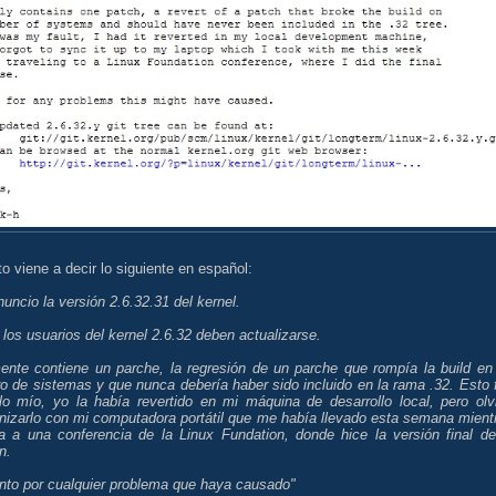
to viene a decir lo siguiente en español:
uncio la versión 2.6.32.31 del kernel.
los usuarios del kernel 2.6.32 deben actualizarse.
ente contiene un parche, la regresión de un parche que rompía la build en
o de sistemas y que nunca debería haber sido incluido en la rama .32. Esto 
llo mío, yo la había revertido en mi máquina de desarrollo local, pero olv
onizarlo con mi computadora portátil que me había llevado esta semana mient
ba a una conferencia de la Linux Fundation, donde hice la versión final de
n.
ento por cualquier problema que haya causado"