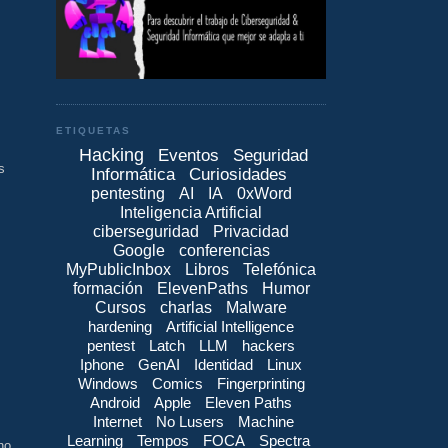
ETIQUETAS
Hacking
Eventos
Seguridad
s
Informática
Curiosidades
pentesting
AI
IA
0xWord
Inteligencia Artificial
ciberseguridad
Privacidad
Google
conferencias
MyPublicInbox
Libros
Telefónica
formación
ElevenPaths
Humor
Cursos
charlas
Malware
hardening
Artificial Intelligence
pentest
Latch
LLM
hackers
Iphone
GenAI
Identidad
Linux
Windows
Comics
Fingerprinting
Android
Apple
Eleven Paths
Internet
No Lusers
Machine
Learning
Tempos
FOCA
Spectra
no