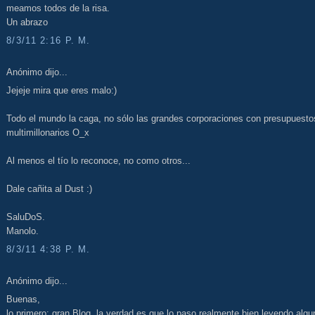
meamos todos de la risa.
Un abrazo
8/3/11 2:16 P. M.
Anónimo dijo...
Jejeje mira que eres malo:)
Todo el mundo la caga, no sólo las grandes corporaciones con presupuesto
multimillonarios O_x
Al menos el tío lo reconoce, no como otros...
Dale cañita al Dust :)
SaluDoS.
Manolo.
8/3/11 4:38 P. M.
Anónimo dijo...
Buenas,
lo primero; gran Blog, la verdad es que lo paso realmente bien leyendo algu