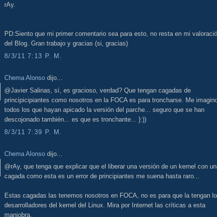
rAy.
PD:Siento que mi primer comentario sea para esto, no resta en mi valoraci
del Blog. Gran trabajo y gracias (si, gracias)
8/3/11 7:13 P. M.
Chema Alonso
dijo...
@Javier Salinas, sí, es gracioso, verdad? Que tengan cagadas de
principicipiantes como nosotros en la FOCA es para troncharse. Me imagin
todos los que hayan apicado la versión del parche... seguro que se han
descojonado también... es que es tronchante... }:))
8/3/11 7:39 P. M.
Chema Alonso
dijo...
@rAy, que tenga que explicar que el liberar una versión de un kernel con u
cagada como esta es un error de principiantes me suena hasta raro...
Estas cagadas las tenemos nosotros en FOCA, no es para que la tengan l
desarrolladores del kernel del Linux. Mira por Internet las críticas a esta
maniobra.