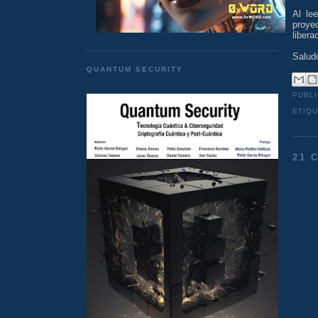
Al le
proye
libera
Salud
QUANTUM SECURITY
PUBL
ETIQ
21 