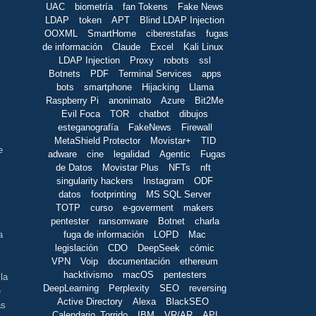
UAC
biometría
fan Tokens
Fake News
LDAP
token
APT
Blind LDAP Injection
OOXML
SmartHome
ciberestafas
fugas
de información
Claude
Excel
Kali Linux
LDAP Injection
Proxy
robots
ssl
Botnets
PDF
Terminal Services
apps
bots
smartphone
Hijacking
Llama
Raspberry Pi
anonimato
Azure
Bit2Me
Evil Foca
TOR
chatbot
dibujos
esteganografía
FakeNews
Firewall
MetaShield Protector
Movistar+
TID
e
adware
cine
legalidad
Agentic
Fugas
de Datos
Movistar Plus
NFTs
nft
singularity hackers
Instagram
ODF
datos
footprinting
MS SQL Server
TOTP
curso
e-goverment
makers
pentester
ransomware
Botnet
charla
fuga de información
LOPD
Mac
a
legislación
CDO
DeepSeek
cómic
VPN
Voip
documentación
ethereum
hacktivismo
macOS
pentesters
la
DeepLearning
Perplexity
SEO
reversing
e
Active Directory
Alexa
BlackSEO
as
Calendario_Torrido
IBM
VR/AR
API