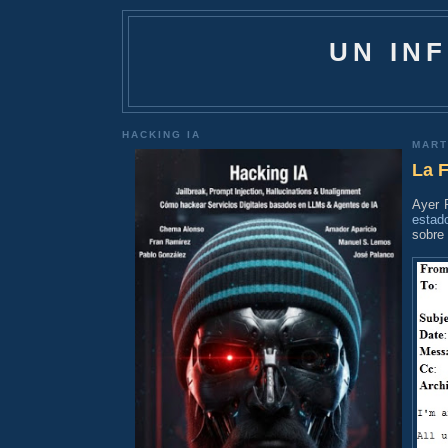
UN IN
HACKING IA
MART
La F
Ayer 
estad
sobre