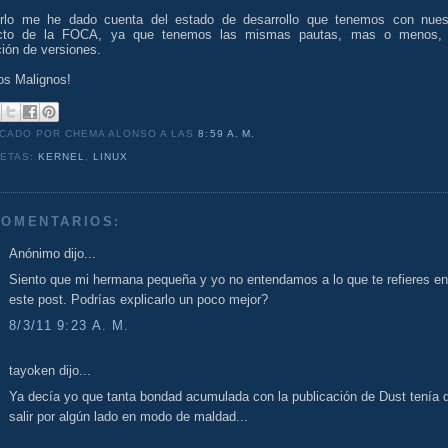
erlo me he dado cuenta del estado de desarrollo que tenemos con nues
cto de la FOCA, ya que tenemos las mismas pautas, mas o menos,
ción de versiones.
os Malignos!
ICADO POR CHEMA ALONSO
A LAS
8:59 A. M.
UETAS:
KERNEL
,
LINUX
COMENTARIOS:
Anónimo dijo...
Siento que mi hermana pequeña y yo no entendamos a lo que te refieres en
este post. Podrías explicarlo un poco mejor?
8/3/11 9:23 A. M.
tayoken dijo...
Ya decía yo que tanta bondad acumulada con la publicación de Dust tenía 
salir por algún lado en modo de maldad...