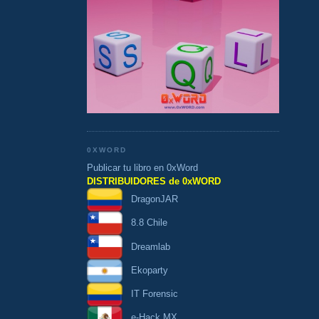
0XWORD
Publicar tu libro en 0xWord
DISTRIBUIDORES de 0xWORD
DragonJAR
8.8 Chile
Dreamlab
Ekoparty
IT Forensic
e-Hack MX