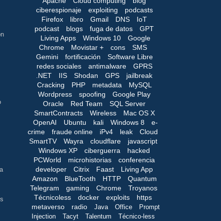
Apache
Cloud computing
blog
ciberespionaje
exploiting
podcasts
Firefox
libro
Gmail
DNS
IoT
podcast
blogs
fuga de datos
GPT
ón
Living Apps
Windows 10
Google
Chrome
Movistar +
cons
SMS
Gemini
fortificación
Software Libre
redes sociales
antimalware
GPRS
.NET
IIS
Shodan
GPS
jailbreak
Cracking
PHP
metadata
MySQL
Wordpress
spoofing
Google Play
o
Oracle
Red Team
SQL Server
SmartContracts
Wireless
Mac OS X
OpenAI
Ubuntu
kali
Windows 8
e-
crime
fraude online
iPv4
leak
Cloud
SmartTV
Wayra
cloudflare
javascript
Windows XP
ciberguerra
hacked
PCWorld
microhistorias
conferencia
developer
Citrix
Faast
Living App
na
Amazon
BlueTooth
HTTP
Quantum
Telegram
gaming
Chrome
Troyanos
Técnicoless
docker
exploits
https
os
metaverso
radio
Java
Office
Prompt
Injection
Tacyt
Talentum
Técnico-less