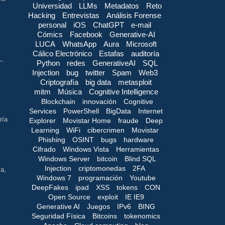
Universidad
LLMs
Metadatos
Reto
Hacking
Entrevistas
Análisis Forense
personal
iOS
ChatGPT
e-mail
Cómics
Facebook
Generative-AI
LUCA
WhatsApp
Aura
Microsoft
Cálico Electrónico
Estafas
auditoría
L,
Python
redes
GenerativeAI
SQL
Injection
bug
twitter
Spam
Web3
Criptografía
big data
metasploit
mitm
Música
Cognitive Intelligence
Blockchain
innovación
Cognitive
Services
PowerShell
BigData
Internet
ría
Explorer
Movistar Home
fraude
Deep
Learning
WiFi
cibercrimen
Movistar
Phishing
OSINT
bugs
hardware
Cifrado
Windows Vista
Herramientas
Windows Server
bitcoin
Blind SQL
Injection
criptomonedas
2FA
a,
Windows 7
programación
Youtube
DeepFakes
ipad
XSS
tokens
CON
Open Source
exploit
IE IE9
Generative AI
Juegos
IPv6
BING
Seguridad Física
Bitcoins
tokenomics