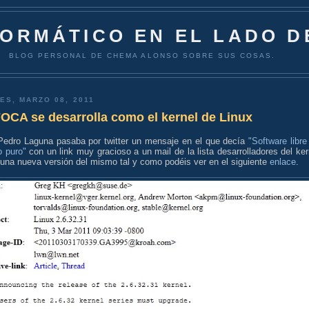
FORMÁTICO EN EL LADO D
BLOG PERSONAL DE CHEMA ALONSO SOBRE SUS COSAS.
ES, MARZO 08, 2011
OCA se desarrolla como el kernel de Linux
Pedro Laguna pasaba por twitter un mensaje en el que decía
"Software libre
o puro"
con un link muy gracioso a un mail de la lista desarrolladores del ker
 una nueva versión del mismo tal y como podéis ver en el siguiente
enlace
.