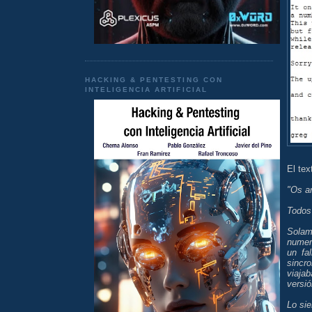
HACKING & PENTESTING CON
INTELIGENCIA ARTIFICIAL
El tex
"Os an
Todos 
Solam
numer
un fa
sincr
viaja
versió
Lo si