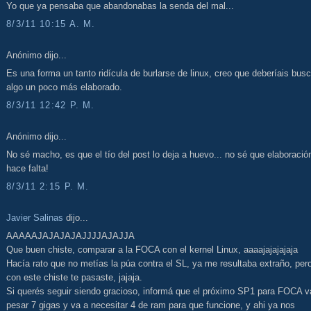
Yo que ya pensaba que abandonabas la senda del mal...
8/3/11 10:15 A. M.
Anónimo dijo...
Es una forma un tanto ridícula de burlarse de linux, creo que deberíais busc
algo un poco más elaborado.
8/3/11 12:42 P. M.
Anónimo dijo...
No sé macho, es que el tío del post lo deja a huevo... no sé que elaboració
hace falta!
8/3/11 2:15 P. M.
Javier Salinas
dijo...
AAAAAJAJAJAJAJJJJAJAJJA
Que buen chiste, comparar a la FOCA con el kernel Linux, aaaajajajajaja
Hacía rato que no metías la púa contra el SL, ya me resultaba extraño, per
con este chiste te pasaste, jajaja.
Si querés seguir siendo gracioso, informá que el próximo SP1 para FOCA v
pesar 7 gigas y va a necesitar 4 de ram para que funcione, y ahi ya nos