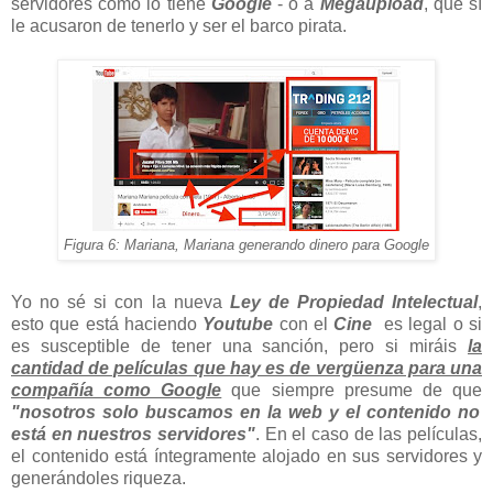
servidores como lo tiene
Google
- o a
Megaupload
, que sí
le acusaron de tenerlo y ser el barco pirata.
Figura 6: Mariana, Mariana generando dinero para Google
Yo no sé si con la nueva
Ley de Propiedad Intelectual
,
esto que está haciendo
Youtube
con el
Cine
es legal o si
es susceptible de tener una sanción, pero si miráis
la
cantidad de películas que hay es de vergüenza para una
compañía como Google
que siempre presume de que
"nosotros solo buscamos en la web y el contenido no
está en nuestros servidores"
. En el caso de las películas,
el contenido está íntegramente alojado en sus servidores y
generándoles riqueza.