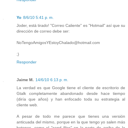
Yo
8/6/10 5:41 p. m.
Joder, está tirado! "Correo Caliente" es "Hotmail" así que su
dirección de correo debe ser:
NoTengoAmigosYEstoyChalado@hotmail.com
;)
Responder
Jaime M.
14/6/10 6:13 p. m.
La verdad es que Google tiene el cliente de escritorio de
Gtalk completamente abandonado desde hace tiempo
(diría que años) y han enfocado toda su estrategia al
cliente web.
A pesar de todo me parece que tienes una versión
anticuada del mismo, porque en la que tengo yo salen más
botones, como el "send files" en la parte de arriba de la