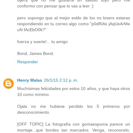
dijera que no me gustaría un saludo tuyo pero me
conformo con pensar que lo vas a leer :)
pero supongo que al mejor estilo de los no losers estaras
respondiendo en tu correo algo como "p0dRiAs jAqUeArMe
uN fAcEbO0k?"
fuerza y suerte!... tu amigo
Bond, James Bond.
Responder
Henry Malas
26/1/15 2:12 p. m.
Muchísimas felicidades por estos 10 años, y que haya otros
10 como mínimo.
Ojala no me hubiese perdido los 5 primeros por
desconocimiento.
[OFF TOPIC] La fotografía con gomaespuma parece un
montaje...que bordes tan marcados. Venga, reconocelo,