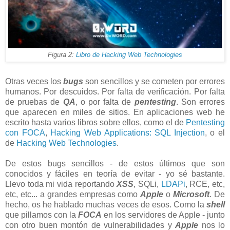
Figura 2:
Libro de Hacking Web Technologies
Otras veces los
bugs
son sencillos y se cometen por errores
humanos. Por descuidos. Por falta de verificación. Por falta
de pruebas de
QA
, o por falta de
pentesting
. Son errores
que aparecen en miles de sitios. En aplicaciones web he
escrito hasta varios libros sobre ellos, como el de
Pentesting
con FOCA
,
Hacking Web Applications: SQL Injection
, o el
de
Hacking Web Technologies
.
De estos bugs sencillos - de estos últimos que son
conocidos y fáciles en teoría de evitar - yo sé bastante.
Llevo toda mi vida reportando
XSS
, SQLi,
LDAPi
, RCE, etc,
etc, etc... a grandes empresas como
Apple
o
Microsoft
. De
hecho, os he hablado muchas veces de esos. Como la
shell
que pillamos con la
FOCA
en los servidores de Apple - junto
con otro buen montón de vulnerabilidades y
Apple
nos lo